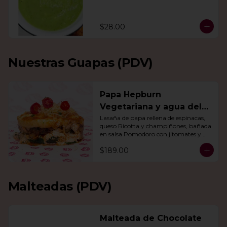
$28.00
Nuestras Guapas (PDV)
Papa Hepburn
Vegetariana y agua del
día
Lasaña de papa rellena de espinacas, 
queso Ricotta y champiñones, bañada 
en salsa Pomodoro con jitomates y 
queso gratinado. Incluye una agua del 
$189.00
día.
Malteadas (PDV)
Malteada de Chocolate