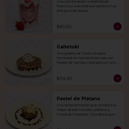
Una combinación irresistible de 
frescura y suavidad que satisfará tus 
antojos más dulces.
$90.00
Galletuki
Una galleta de Choco-chispas  
horneada al momento servida con 
helado de vainilla y bañada con una 
irresistible salsa de chocolate.
$114.00
Pastel de Plátano
Una dulce tentación que combina lo 
mejor de dos mundos: plátano y 
trozos de chocolate. Una delicia que 
derretirá tu corazón.