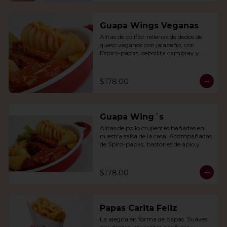
Guapa Wings Veganas
Alitas de coliflor rellenas de dedos de 
queso veganos con jalapeño, con 
Espiro-papas, cebollita cambray y 
bastones de apio y tu salsa favorita.
$178.00
Guapa Wing´s
Alitas de pollo crujientes bañadas en 
nuestra salsa de la casa. Acompañadas 
de Spiro-papas, bastones de apio y 
dedos de queso relleno de jalapeño.
$178.00
Papas Carita Feliz
La alegría en forma de papas. Suaves 