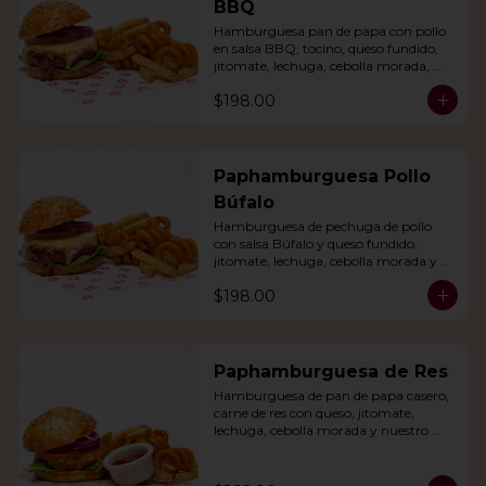
BBQ
Hamburguesa pan de papa con pollo 
en salsa BBQ, tocino, queso fundido, 
jitomate, lechuga, cebolla morada, 
nuestro aderezo, papas fritas y rizo.
$198.00
Paphamburguesa Pollo
Búfalo
Hamburguesa de pechuga de pollo 
con salsa Búfalo y queso fundido, 
jitomate, lechuga, cebolla morada y 
nuestra salsa especial. Con papas fritas 
$198.00
y rizo.
Paphamburguesa de Res
Hamburguesa de pan de papa casero, 
carne de res con queso, jitomate, 
lechuga, cebolla morada y nuestro 
aderezo. Acompañada de papas fritas 
y rizo.