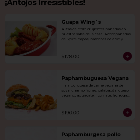
¡Antojos Irresistibles!
Guapa Wing´s
Alitas de pollo crujientes bañadas en 
nuestra salsa de la casa. Acompañadas 
de Spiro-papas, bastones de apio y 
dedos de queso relleno de jalapeño.
$178.00
Paphambuguesa Vegana
Hamburguesa de carne vegana de 
soya, champiñones, calabacita, queso 
vegano, aguacate, jitomate, lechuga, 
cebolla caramelizada, papas fritas y 
rizo.
$190.00
Paphamburgesa pollo