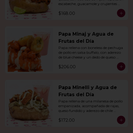
escabeche, guacamole y crujientes 
tiras de tortilla de maíz.
$168.00
Papa Minaj y Agua de
Frutas del Día
Papa rellena con boneless de pechuga 
de pollo en salsa buffalo, con aderezo 
de blue cheese y un dedo de queso 
relleno de jalapeño. Con agua del día.
$206.00
Papa Minelli y Agua de
Frutas del Día
Papa rellena de una milanesa de pollo 
empanizada, acompañada de rajas, 
queso fundido y aderezo de chile 
poblano. Acompañado de agua del 
$172.00
día.