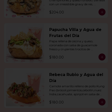
champiñones y queso fundido, bañada 
con un irresistible gravy de res, 
acompañado de agua del día.
$204.00
Papucha Villa y Agua de
Frutas del Día
Papa rellena de cecina y queso, 
coronada con salsa de guacamole 
fresco y crujientes trocitos de 
chicharrón. Acompañada de una 
$180.00
agua del día.
Rebeca Rubio y Agua del
Día
Camote amarillo relleno de pollo Kung 
Pao (brócoli,pimientos,cebollín,nuez 
India,cacahuate, ajonjolí en salsa de 
soya y miel) con agua del día.
$180.00