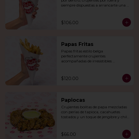
por dentro, crujientes por fuera y 
siempre dispuestas a arrancarte una 
sonrisa.
$106.00
Papas Fritas
Papas fritas estilo belga 
perfectamente crujientes 
acompañadas de irresistibles 
mayonesas de la casa o queso cheddar.
$120.00
Papiocas
Crujientes bolitas de papa mezcladas 
con perlas de tapioca, cacahuetes 
tostados y un toque de jengibre y chile 
verde. Acompañadas con guacamole.
$66.00