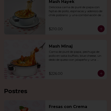
Mash Hayek
Deliciosa cama de puré de papa con 
fajitas de pollo, espinacas y aderezo de 
chile poblano  y una combinación de 
quesos gratinados.
$210.00
Mash Minaj
Cama de puré de papa, pechuga de 
pollo en salsa buffalo, blue cheese, un 
dedo de queso con jalapeño y una 
mezcla de queso parmesano, cheddar 
y gouda.
$226.00
Postres
Fresas con Crema