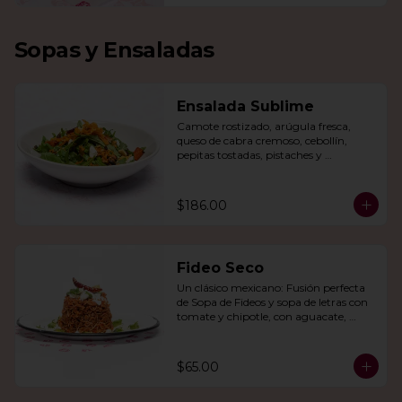
Sopas y Ensaladas
Ensalada Sublime
Camote rostizado, arúgula fresca, 
queso de cabra cremoso, cebollín, 
pepitas tostadas, pistaches y 
arándanos, todo en una vinagreta de 
miel y mostaza.
$186.00
Fideo Seco
Un clásico mexicano: Fusión perfecta 
de Sopa de Fideos y sopa de letras con 
tomate y chipotle, con aguacate, 
queso panela, queso Cotija y crema.
$65.00