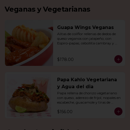
Veganas y Vegetarianas
Guapa Wings Veganas
Alitas de coliflor rellenas de dedos de 
queso veganos con jalapeño, con 
Espiro-papas, cebollita cambray y 
bastones de apio y tu salsa favorita.
$178.00
Papa Kahlo Vegetariana
y Agua del dia
Papa rellena de chorizo vegetariano 
con queso, aderezo de frijol, nopales en 
escabeche, guacamole y tiras de 
tortilla de maíz. Con agua del día.
$156.00