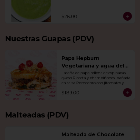
$28.00
Nuestras Guapas (PDV)
Papa Hepburn
Vegetariana y agua del
día
Lasaña de papa rellena de espinacas, 
queso Ricotta y champiñones, bañada 
en salsa Pomodoro con jitomates y 
queso gratinado. Incluye una agua del 
$189.00
día.
Malteadas (PDV)
Malteada de Chocolate