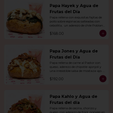
Papa Hayek y Agua de
Frutas del Día
Papa rellena con exquisitas fajitas de 
pollo sobre espinacas salteadas con 
cebollita,  un aderezo de chile Poblano. 
Acompañado de agua del día.
$168.00
Papa Jones y Agua de
Frutas del Día
Papa rellena de carne al Pastor con 
queso, aderezo de chipotle-ajonjolí y 
una irresistible salsa de mostaza-ajo. 
Acompañado de agua del día.
$192.00
Papa Kahlo y Agua de
Frutas del día
Papa rellena de cecina, chorizo y 
queso, con aderezo de frijol, nopales en 