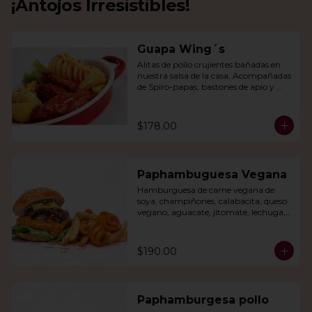
¡Antojos Irresistibles!
Guapa Wing´s
Alitas de pollo crujientes bañadas en 
nuestra salsa de la casa. Acompañadas 
de Spiro-papas, bastones de apio y 
dedos de queso relleno de jalapeño.
$178.00
Paphambuguesa Vegana
Hamburguesa de carne vegana de 
soya, champiñones, calabacita, queso 
vegano, aguacate, jitomate, lechuga, 
cebolla caramelizada, papas fritas y 
rizo.
$190.00
Paphamburgesa pollo