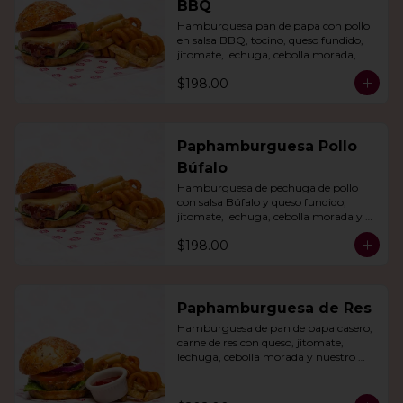
BBQ
Hamburguesa pan de papa con pollo 
en salsa BBQ, tocino, queso fundido, 
jitomate, lechuga, cebolla morada, 
nuestro aderezo, papas fritas y rizo.
$198.00
Paphamburguesa Pollo
Búfalo
Hamburguesa de pechuga de pollo 
con salsa Búfalo y queso fundido, 
jitomate, lechuga, cebolla morada y 
nuestra salsa especial. Con papas fritas 
$198.00
y rizo.
Paphamburguesa de Res
Hamburguesa de pan de papa casero, 
carne de res con queso, jitomate, 
lechuga, cebolla morada y nuestro 
aderezo. Acompañada de papas fritas 
y rizo.