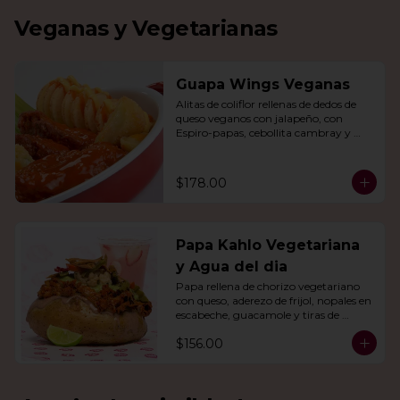
Veganas y Vegetarianas
Guapa Wings Veganas
Alitas de coliflor rellenas de dedos de 
queso veganos con jalapeño, con 
Espiro-papas, cebollita cambray y 
bastones de apio y tu salsa favorita.
$178.00
Papa Kahlo Vegetariana
y Agua del dia
Papa rellena de chorizo vegetariano 
con queso, aderezo de frijol, nopales en 
escabeche, guacamole y tiras de 
tortilla de maíz. Con agua del día.
$156.00