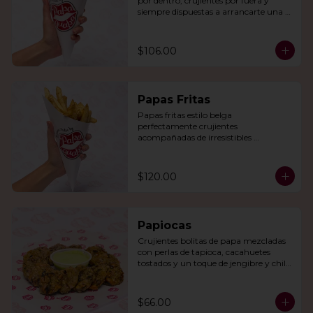
por dentro, crujientes por fuera y 
siempre dispuestas a arrancarte una 
sonrisa.
$106.00
Papas Fritas
Papas fritas estilo belga 
perfectamente crujientes 
acompañadas de irresistibles 
mayonesas de la casa o queso cheddar.
$120.00
Papiocas
Crujientes bolitas de papa mezcladas 
con perlas de tapioca, cacahuetes 
tostados y un toque de jengibre y chile 
verde. Acompañadas con guacamole.
$66.00