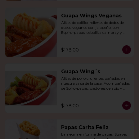
Guapa Wings Veganas
Alitas de coliflor rellenas de dedos de 
queso veganos con jalapeño, con 
Espiro-papas, cebollita cambray y 
bastones de apio y tu salsa favorita.
$178.00
Guapa Wing´s
Alitas de pollo crujientes bañadas en 
nuestra salsa de la casa. Acompañadas 
de Spiro-papas, bastones de apio y 
dedos de queso relleno de jalapeño.
$178.00
Papas Carita Feliz
La alegría en forma de papas. Suaves 