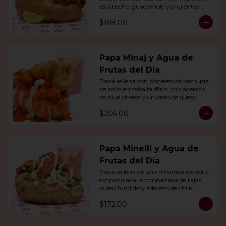
escabeche, guacamole y crujientes 
tiras de tortilla de maíz.
$168.00
Papa Minaj y Agua de
Frutas del Día
Papa rellena con boneless de pechuga 
de pollo en salsa buffalo, con aderezo 
de blue cheese y un dedo de queso 
relleno de jalapeño. Con agua del día.
$206.00
Papa Minelli y Agua de
Frutas del Día
Papa rellena de una milanesa de pollo 
empanizada, acompañada de rajas, 
queso fundido y aderezo de chile 
poblano. Acompañado de agua del 
$172.00
día.