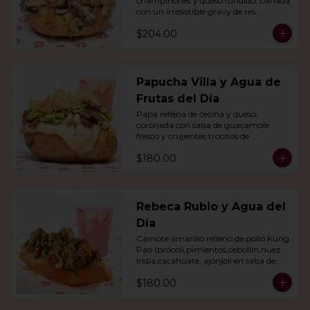
champiñones y queso fundido, bañada 
con un irresistible gravy de res, 
acompañado de agua del día.
$204.00
Papucha Villa y Agua de
Frutas del Día
Papa rellena de cecina y queso, 
coronada con salsa de guacamole 
fresco y crujientes trocitos de 
chicharrón. Acompañada de una 
$180.00
agua del día.
Rebeca Rubio y Agua del
Día
Camote amarillo relleno de pollo Kung 
Pao (brócoli,pimientos,cebollín,nuez 
India,cacahuate, ajonjolí en salsa de 
soya y miel) con agua del día.
$180.00