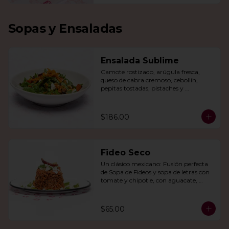
Sopas y Ensaladas
Ensalada Sublime
Camote rostizado, arúgula fresca, 
queso de cabra cremoso, cebollín, 
pepitas tostadas, pistaches y 
arándanos, todo en una vinagreta de 
miel y mostaza.
$186.00
Fideo Seco
Un clásico mexicano: Fusión perfecta 
de Sopa de Fideos y sopa de letras con 
tomate y chipotle, con aguacate, 
queso panela, queso Cotija y crema.
$65.00