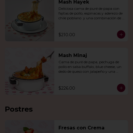
Mash Hayek
Deliciosa cama de puré de papa con 
fajitas de pollo, espinacas y aderezo de 
chile poblano  y una combinación de 
quesos gratinados.
$210.00
Mash Minaj
Cama de puré de papa, pechuga de 
pollo en salsa buffalo, blue cheese, un 
dedo de queso con jalapeño y una 
mezcla de queso parmesano, cheddar 
y gouda.
$226.00
Postres
Fresas con Crema