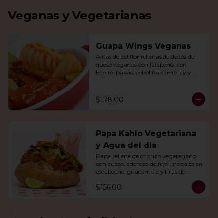
Veganas y Vegetarianas
Guapa Wings Veganas
Alitas de coliflor rellenas de dedos de 
queso veganos con jalapeño, con 
Espiro-papas, cebollita cambray y 
bastones de apio y tu salsa favorita.
$178.00
Papa Kahlo Vegetariana
y Agua del dia
Papa rellena de chorizo vegetariano 
con queso, aderezo de frijol, nopales en 
escabeche, guacamole y tiras de 
tortilla de maíz. Con agua del día.
$156.00