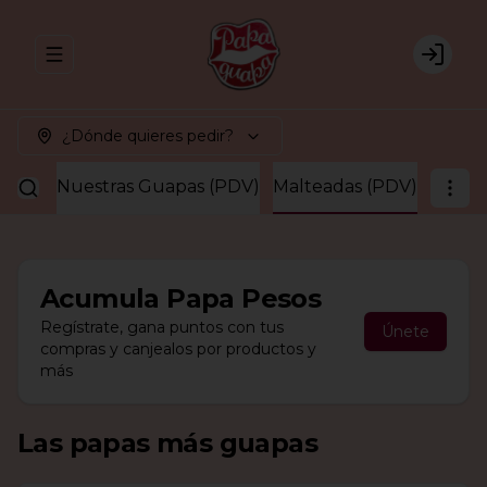
Abrir menu de navegación
Login
¿Dónde quieres pedir?
guapa
Nuestras Guapas (PDV)
Malteadas (PDV)
Acumula
Papa Pesos
Regístrate, gana puntos con tus
Únete
compras y canjealos por productos y
más
Las papas más guapas