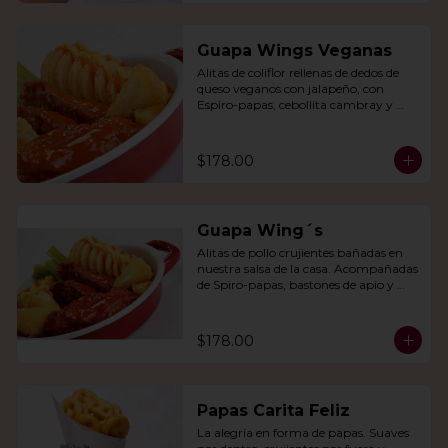
Guapa Wings Veganas
Alitas de coliflor rellenas de dedos de 
queso veganos con jalapeño, con 
Espiro-papas, cebollita cambray y 
bastones de apio y tu salsa favorita.
$178.00
Guapa Wing´s
Alitas de pollo crujientes bañadas en 
nuestra salsa de la casa. Acompañadas 
de Spiro-papas, bastones de apio y 
dedos de queso relleno de jalapeño.
$178.00
Papas Carita Feliz
La alegría en forma de papas. Suaves 