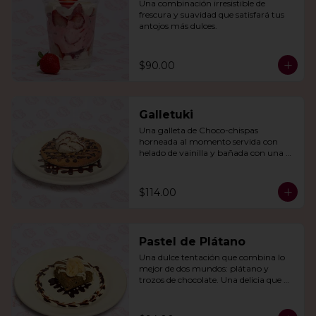
Una combinación irresistible de 
frescura y suavidad que satisfará tus 
antojos más dulces.
$90.00
Galletuki
Una galleta de Choco-chispas  
horneada al momento servida con 
helado de vainilla y bañada con una 
irresistible salsa de chocolate.
$114.00
Pastel de Plátano
Una dulce tentación que combina lo 
mejor de dos mundos: plátano y 
trozos de chocolate. Una delicia que 
derretirá tu corazón.