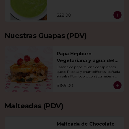
$28.00
Nuestras Guapas (PDV)
Papa Hepburn
Vegetariana y agua del
día
Lasaña de papa rellena de espinacas, 
queso Ricotta y champiñones, bañada 
en salsa Pomodoro con jitomates y 
queso gratinado. Incluye una agua del 
$189.00
día.
Malteadas (PDV)
Malteada de Chocolate