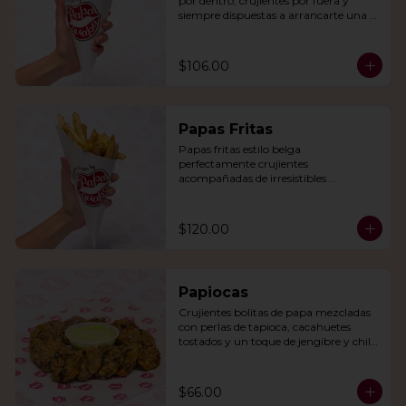
por dentro, crujientes por fuera y 
siempre dispuestas a arrancarte una 
sonrisa.
$106.00
Papas Fritas
Papas fritas estilo belga 
perfectamente crujientes 
acompañadas de irresistibles 
mayonesas de la casa o queso cheddar.
$120.00
Papiocas
Crujientes bolitas de papa mezcladas 
con perlas de tapioca, cacahuetes 
tostados y un toque de jengibre y chile 
verde. Acompañadas con guacamole.
$66.00