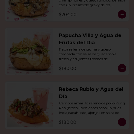
champiñones y queso fundido, bañada 
con un irresistible gravy de res, 
acompañado de agua del día.
$204.00
Papucha Villa y Agua de
Frutas del Día
Papa rellena de cecina y queso, 
coronada con salsa de guacamole 
fresco y crujientes trocitos de 
chicharrón. Acompañada de una 
$180.00
agua del día.
Rebeca Rubio y Agua del
Día
Camote amarillo relleno de pollo Kung 
Pao (brócoli,pimientos,cebollín,nuez 
India,cacahuate, ajonjolí en salsa de 
soya y miel) con agua del día.
$180.00