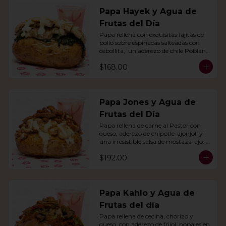
Papa Hayek y Agua de
Frutas del Día
Papa rellena con exquisitas fajitas de 
pollo sobre espinacas salteadas con 
cebollita,  un aderezo de chile Poblano. 
Acompañado de agua del día.
$168.00
Papa Jones y Agua de
Frutas del Día
Papa rellena de carne al Pastor con 
queso, aderezo de chipotle-ajonjolí y 
una irresistible salsa de mostaza-ajo. 
Acompañado de agua del día.
$192.00
Papa Kahlo y Agua de
Frutas del día
Papa rellena de cecina, chorizo y 
queso, con aderezo de frijol, nopales en 