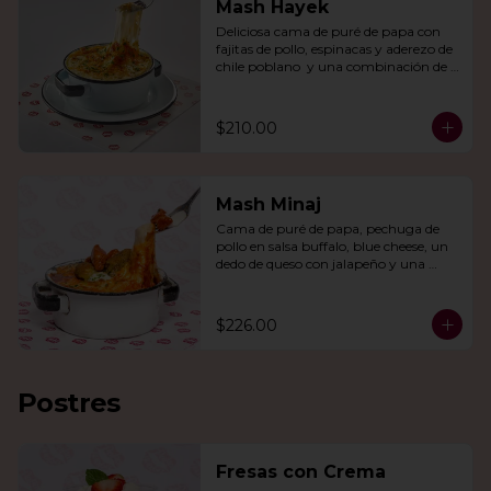
Mash Hayek
Deliciosa cama de puré de papa con 
fajitas de pollo, espinacas y aderezo de 
chile poblano  y una combinación de 
quesos gratinados.
$210.00
Mash Minaj
Cama de puré de papa, pechuga de 
pollo en salsa buffalo, blue cheese, un 
dedo de queso con jalapeño y una 
mezcla de queso parmesano, cheddar 
y gouda.
$226.00
Postres
Fresas con Crema