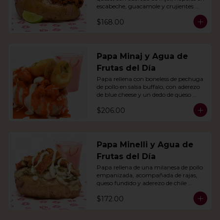
escabeche, guacamole y crujientes 
tiras de tortilla de maíz.
$168.00
Papa Minaj y Agua de
Frutas del Día
Papa rellena con boneless de pechuga 
de pollo en salsa buffalo, con aderezo 
de blue cheese y un dedo de queso 
relleno de jalapeño. Con agua del día.
$206.00
Papa Minelli y Agua de
Frutas del Día
Papa rellena de una milanesa de pollo 
empanizada, acompañada de rajas, 
queso fundido y aderezo de chile 
poblano. Acompañado de agua del 
$172.00
día.