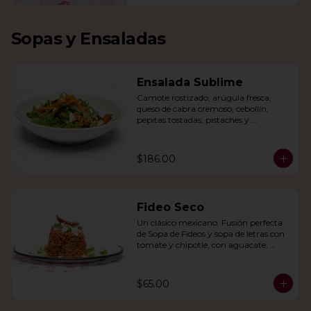
Sopas y Ensaladas
Ensalada Sublime
Camote rostizado, arúgula fresca, 
queso de cabra cremoso, cebollín, 
pepitas tostadas, pistaches y 
arándanos, todo en una vinagreta de 
miel y mostaza.
$186.00
Fideo Seco
Un clásico mexicano: Fusión perfecta 
de Sopa de Fideos y sopa de letras con 
tomate y chipotle, con aguacate, 
queso panela, queso Cotija y crema.
$65.00