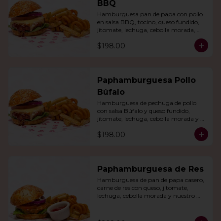
BBQ
Hamburguesa pan de papa con pollo 
en salsa BBQ, tocino, queso fundido, 
jitomate, lechuga, cebolla morada, 
nuestro aderezo, papas fritas y rizo.
$198.00
Paphamburguesa Pollo
Búfalo
Hamburguesa de pechuga de pollo 
con salsa Búfalo y queso fundido, 
jitomate, lechuga, cebolla morada y 
nuestra salsa especial. Con papas fritas 
$198.00
y rizo.
Paphamburguesa de Res
Hamburguesa de pan de papa casero, 
carne de res con queso, jitomate, 
lechuga, cebolla morada y nuestro 
aderezo. Acompañada de papas fritas 
y rizo.