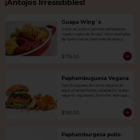
¡Antojos Irresistibles!
Guapa Wing´s
Alitas de pollo crujientes bañadas en 
nuestra salsa de la casa. Acompañadas 
de Spiro-papas, bastones de apio y 
dedos de queso relleno de jalapeño.
$178.00
Paphambuguesa Vegana
Hamburguesa de carne vegana de 
soya, champiñones, calabacita, queso 
vegano, aguacate, jitomate, lechuga, 
cebolla caramelizada, papas fritas y 
rizo.
$190.00
Paphamburgesa pollo