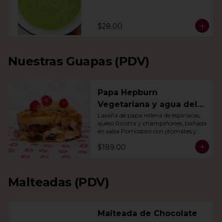
$28.00
Nuestras Guapas (PDV)
Papa Hepburn
Vegetariana y agua del
día
Lasaña de papa rellena de espinacas, 
queso Ricotta y champiñones, bañada 
en salsa Pomodoro con jitomates y 
queso gratinado. Incluye una agua del 
$189.00
día.
Malteadas (PDV)
Malteada de Chocolate