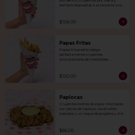
por dentro, crujientes por fuera y 
siempre dispuestas a arrancarte una 
sonrisa.
$106.00
Papas Fritas
Papas fritas estilo belga 
perfectamente crujientes 
acompañadas de irresistibles 
mayonesas de la casa o queso cheddar.
$120.00
Papiocas
Crujientes bolitas de papa mezcladas 
con perlas de tapioca, cacahuetes 
tostados y un toque de jengibre y chile 
verde. Acompañadas con guacamole.
$66.00