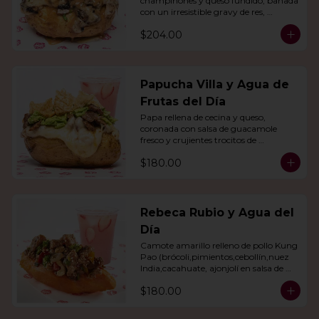
champiñones y queso fundido, bañada 
con un irresistible gravy de res, 
acompañado de agua del día.
$204.00
Papucha Villa y Agua de
Frutas del Día
Papa rellena de cecina y queso, 
coronada con salsa de guacamole 
fresco y crujientes trocitos de 
chicharrón. Acompañada de una 
$180.00
agua del día.
Rebeca Rubio y Agua del
Día
Camote amarillo relleno de pollo Kung 
Pao (brócoli,pimientos,cebollín,nuez 
India,cacahuate, ajonjolí en salsa de 
soya y miel) con agua del día.
$180.00