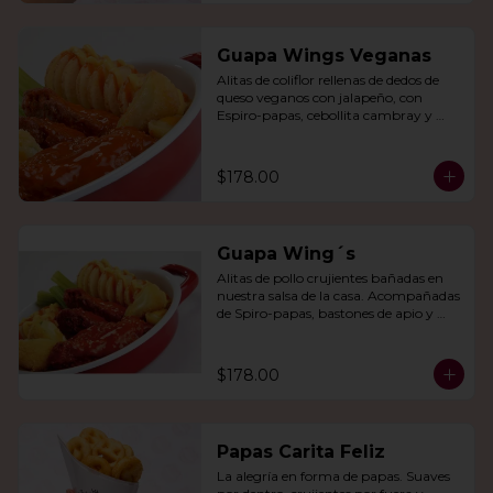
Guapa Wings Veganas
Alitas de coliflor rellenas de dedos de 
queso veganos con jalapeño, con 
Espiro-papas, cebollita cambray y 
bastones de apio y tu salsa favorita.
$178.00
Guapa Wing´s
Alitas de pollo crujientes bañadas en 
nuestra salsa de la casa. Acompañadas 
de Spiro-papas, bastones de apio y 
dedos de queso relleno de jalapeño.
$178.00
Papas Carita Feliz
La alegría en forma de papas. Suaves 