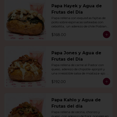
Papa Hayek y Agua de
Frutas del Día
Papa rellena con exquisitas fajitas de 
pollo sobre espinacas salteadas con 
cebollita,  un aderezo de chile Poblano. 
Acompañado de agua del día.
$168.00
Papa Jones y Agua de
Frutas del Día
Papa rellena de carne al Pastor con 
queso, aderezo de chipotle-ajonjolí y 
una irresistible salsa de mostaza-ajo. 
Acompañado de agua del día.
$192.00
Papa Kahlo y Agua de
Frutas del día
Papa rellena de cecina, chorizo y 
queso, con aderezo de frijol, nopales en 