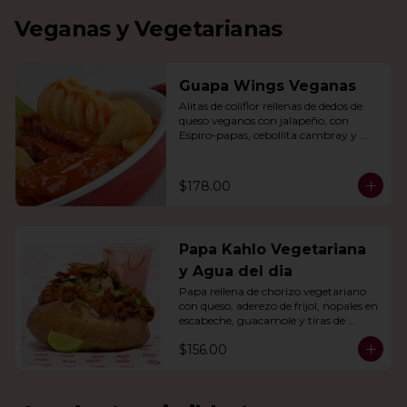
Veganas y Vegetarianas
Guapa Wings Veganas
Alitas de coliflor rellenas de dedos de 
queso veganos con jalapeño, con 
Espiro-papas, cebollita cambray y 
bastones de apio y tu salsa favorita.
$178.00
Papa Kahlo Vegetariana
y Agua del dia
Papa rellena de chorizo vegetariano 
con queso, aderezo de frijol, nopales en 
escabeche, guacamole y tiras de 
tortilla de maíz. Con agua del día.
$156.00