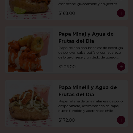
escabeche, guacamole y crujientes 
tiras de tortilla de maíz.
$168.00
Papa Minaj y Agua de
Frutas del Día
Papa rellena con boneless de pechuga 
de pollo en salsa buffalo, con aderezo 
de blue cheese y un dedo de queso 
relleno de jalapeño. Con agua del día.
$206.00
Papa Minelli y Agua de
Frutas del Día
Papa rellena de una milanesa de pollo 
empanizada, acompañada de rajas, 
queso fundido y aderezo de chile 
poblano. Acompañado de agua del 
$172.00
día.