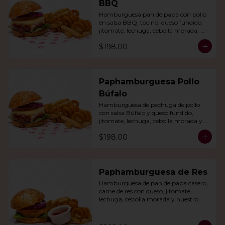
BBQ
Hamburguesa pan de papa con pollo 
en salsa BBQ, tocino, queso fundido, 
jitomate, lechuga, cebolla morada, 
nuestro aderezo, papas fritas y rizo.
$198.00
Paphamburguesa Pollo
Búfalo
Hamburguesa de pechuga de pollo 
con salsa Búfalo y queso fundido, 
jitomate, lechuga, cebolla morada y 
nuestra salsa especial. Con papas fritas 
$198.00
y rizo.
Paphamburguesa de Res
Hamburguesa de pan de papa casero, 
carne de res con queso, jitomate, 
lechuga, cebolla morada y nuestro 
aderezo. Acompañada de papas fritas 
y rizo.