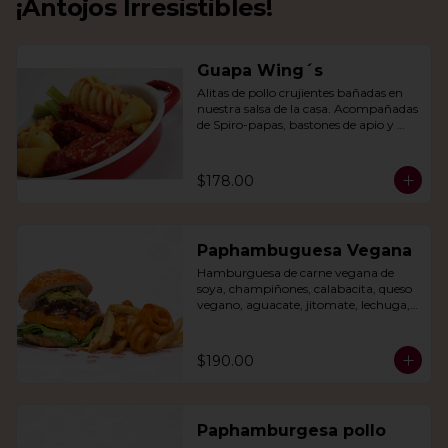
¡Antojos Irresistibles!
Guapa Wing´s
Alitas de pollo crujientes bañadas en 
nuestra salsa de la casa. Acompañadas 
de Spiro-papas, bastones de apio y 
dedos de queso relleno de jalapeño.
$178.00
Paphambuguesa Vegana
Hamburguesa de carne vegana de 
soya, champiñones, calabacita, queso 
vegano, aguacate, jitomate, lechuga, 
cebolla caramelizada, papas fritas y 
rizo.
$190.00
Paphamburgesa pollo