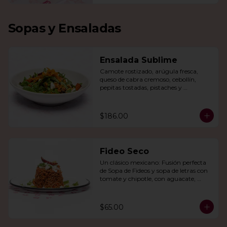
Sopas y Ensaladas
Ensalada Sublime
Camote rostizado, arúgula fresca, 
queso de cabra cremoso, cebollín, 
pepitas tostadas, pistaches y 
arándanos, todo en una vinagreta de 
miel y mostaza.
$186.00
Fideo Seco
Un clásico mexicano: Fusión perfecta 
de Sopa de Fideos y sopa de letras con 
tomate y chipotle, con aguacate, 
queso panela, queso Cotija y crema.
$65.00