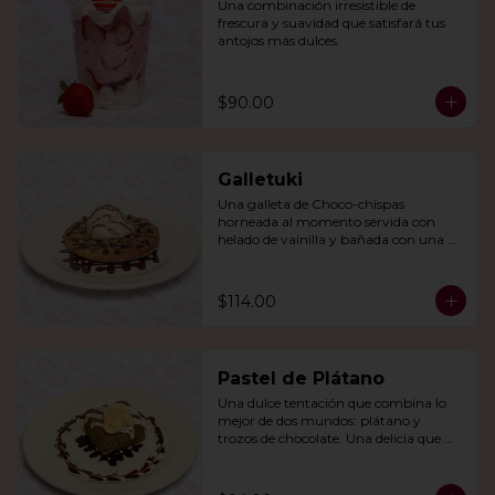
Una combinación irresistible de 
frescura y suavidad que satisfará tus 
antojos más dulces.
$90.00
Galletuki
Una galleta de Choco-chispas  
horneada al momento servida con 
helado de vainilla y bañada con una 
irresistible salsa de chocolate.
$114.00
Pastel de Plátano
Una dulce tentación que combina lo 
mejor de dos mundos: plátano y 
trozos de chocolate. Una delicia que 
derretirá tu corazón.