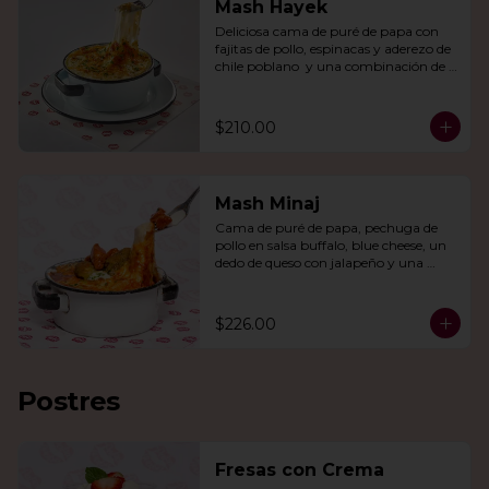
Mash Hayek
Deliciosa cama de puré de papa con 
fajitas de pollo, espinacas y aderezo de 
chile poblano  y una combinación de 
quesos gratinados.
$210.00
Mash Minaj
Cama de puré de papa, pechuga de 
pollo en salsa buffalo, blue cheese, un 
dedo de queso con jalapeño y una 
mezcla de queso parmesano, cheddar 
y gouda.
$226.00
Postres
Fresas con Crema