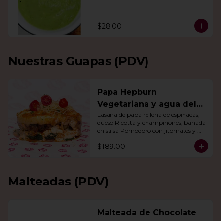
$28.00
Nuestras Guapas (PDV)
Papa Hepburn
Vegetariana y agua del
día
Lasaña de papa rellena de espinacas, 
queso Ricotta y champiñones, bañada 
en salsa Pomodoro con jitomates y 
queso gratinado. Incluye una agua del 
$189.00
día.
Malteadas (PDV)
Malteada de Chocolate