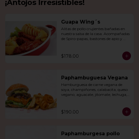
¡Antojos Irresistibles!
Guapa Wing´s
Alitas de pollo crujientes bañadas en 
nuestra salsa de la casa. Acompañadas 
de Spiro-papas, bastones de apio y 
dedos de queso relleno de jalapeño.
$178.00
Paphambuguesa Vegana
Hamburguesa de carne vegana de 
soya, champiñones, calabacita, queso 
vegano, aguacate, jitomate, lechuga, 
cebolla caramelizada, papas fritas y 
rizo.
$190.00
Paphamburgesa pollo