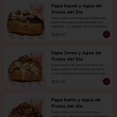
Papa Hayek y Agua de
Frutas del Día
Papa rellena con exquisitas fajitas de 
pollo sobre espinacas salteadas con 
cebollita,  un aderezo de chile Poblano. 
Acompañado de agua del día.
$168.00
Papa Jones y Agua de
Frutas del Día
Papa rellena de carne al Pastor con 
queso, aderezo de chipotle-ajonjolí y 
una irresistible salsa de mostaza-ajo. 
Acompañado de agua del día.
$192.00
Papa Kahlo y Agua de
Frutas del día
Papa rellena de cecina, chorizo y 
queso, con aderezo de frijol, nopales en 