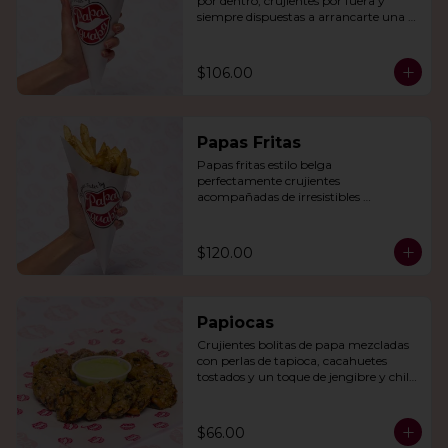
por dentro, crujientes por fuera y 
siempre dispuestas a arrancarte una 
sonrisa.
$106.00
Papas Fritas
Papas fritas estilo belga 
perfectamente crujientes 
acompañadas de irresistibles 
mayonesas de la casa o queso cheddar.
$120.00
Papiocas
Crujientes bolitas de papa mezcladas 
con perlas de tapioca, cacahuetes 
tostados y un toque de jengibre y chile 
verde. Acompañadas con guacamole.
$66.00