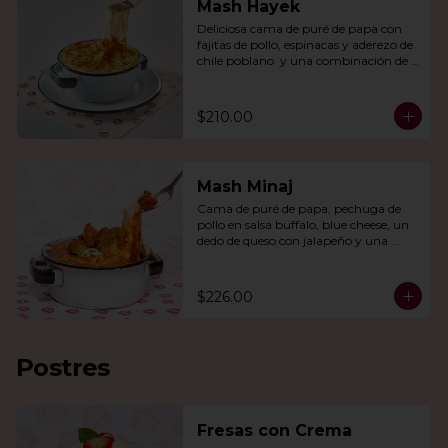
Mash Hayek
Deliciosa cama de puré de papa con 
fajitas de pollo, espinacas y aderezo de 
chile poblano  y una combinación de 
quesos gratinados.
$210.00
Mash Minaj
Cama de puré de papa, pechuga de 
pollo en salsa buffalo, blue cheese, un 
dedo de queso con jalapeño y una 
mezcla de queso parmesano, cheddar 
y gouda.
$226.00
Postres
Fresas con Crema