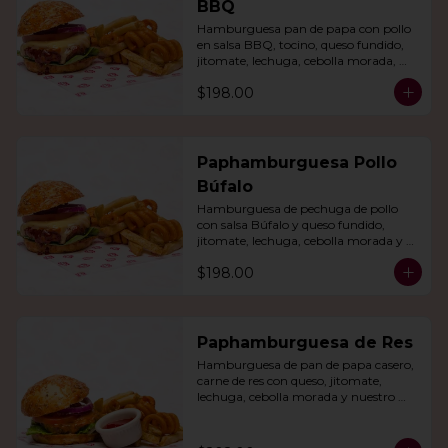
BBQ
Hamburguesa pan de papa con pollo 
en salsa BBQ, tocino, queso fundido, 
jitomate, lechuga, cebolla morada, 
nuestro aderezo, papas fritas y rizo.
$198.00
Paphamburguesa Pollo
Búfalo
Hamburguesa de pechuga de pollo 
con salsa Búfalo y queso fundido, 
jitomate, lechuga, cebolla morada y 
nuestra salsa especial. Con papas fritas 
$198.00
y rizo.
Paphamburguesa de Res
Hamburguesa de pan de papa casero, 
carne de res con queso, jitomate, 
lechuga, cebolla morada y nuestro 
aderezo. Acompañada de papas fritas 
y rizo.