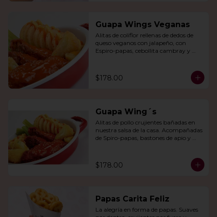
Guapa Wings Veganas
Alitas de coliflor rellenas de dedos de 
queso veganos con jalapeño, con 
Espiro-papas, cebollita cambray y 
bastones de apio y tu salsa favorita.
$178.00
Guapa Wing´s
Alitas de pollo crujientes bañadas en 
nuestra salsa de la casa. Acompañadas 
de Spiro-papas, bastones de apio y 
dedos de queso relleno de jalapeño.
$178.00
Papas Carita Feliz
La alegría en forma de papas. Suaves 