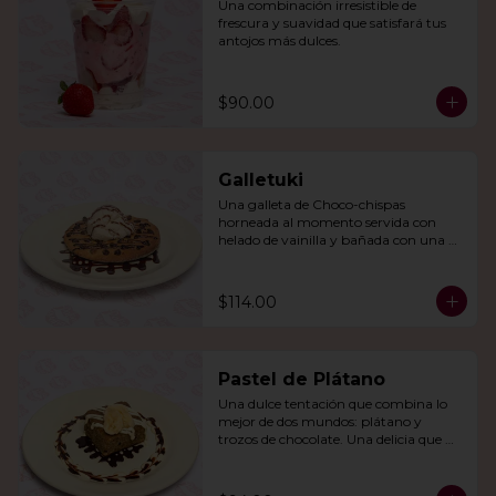
Una combinación irresistible de 
frescura y suavidad que satisfará tus 
antojos más dulces.
$90.00
Galletuki
Una galleta de Choco-chispas  
horneada al momento servida con 
helado de vainilla y bañada con una 
irresistible salsa de chocolate.
$114.00
Pastel de Plátano
Una dulce tentación que combina lo 
mejor de dos mundos: plátano y 
trozos de chocolate. Una delicia que 
derretirá tu corazón.