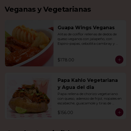
Veganas y Vegetarianas
Guapa Wings Veganas
Alitas de coliflor rellenas de dedos de 
queso veganos con jalapeño, con 
Espiro-papas, cebollita cambray y 
bastones de apio y tu salsa favorita.
$178.00
Papa Kahlo Vegetariana
y Agua del dia
Papa rellena de chorizo vegetariano 
con queso, aderezo de frijol, nopales en 
escabeche, guacamole y tiras de 
tortilla de maíz. Con agua del día.
$156.00