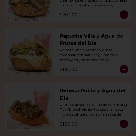
champiñones y queso fundido, bañada 
con un irresistible gravy de res, 
acompañado de agua del día.
$204.00
Papucha Villa y Agua de
Frutas del Día
Papa rellena de cecina y queso, 
coronada con salsa de guacamole 
fresco y crujientes trocitos de 
chicharrón. Acompañada de una 
$180.00
agua del día.
Rebeca Rubio y Agua del
Día
Camote amarillo relleno de pollo Kung 
Pao (brócoli,pimientos,cebollín,nuez 
India,cacahuate, ajonjolí en salsa de 
soya y miel) con agua del día.
$180.00