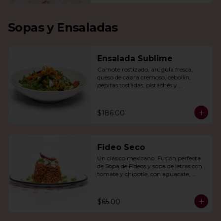
Sopas y Ensaladas
Ensalada Sublime
Camote rostizado, arúgula fresca, 
queso de cabra cremoso, cebollín, 
pepitas tostadas, pistaches y 
arándanos, todo en una vinagreta de 
miel y mostaza.
$186.00
Fideo Seco
Un clásico mexicano: Fusión perfecta 
de Sopa de Fideos y sopa de letras con 
tomate y chipotle, con aguacate, 
queso panela, queso Cotija y crema.
$65.00