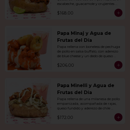
escabeche, guacamole y crujientes 
tiras de tortilla de maíz.
$168.00
Papa Minaj y Agua de
Frutas del Día
Papa rellena con boneless de pechuga 
de pollo en salsa buffalo, con aderezo 
de blue cheese y un dedo de queso 
relleno de jalapeño. Con agua del día.
$206.00
Papa Minelli y Agua de
Frutas del Día
Papa rellena de una milanesa de pollo 
empanizada, acompañada de rajas, 
queso fundido y aderezo de chile 
poblano. Acompañado de agua del 
$172.00
día.