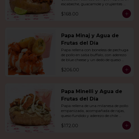
escabeche, guacamole y crujientes 
tiras de tortilla de maíz.
$168.00
Papa Minaj y Agua de
Frutas del Día
Papa rellena con boneless de pechuga 
de pollo en salsa buffalo, con aderezo 
de blue cheese y un dedo de queso 
relleno de jalapeño. Con agua del día.
$206.00
Papa Minelli y Agua de
Frutas del Día
Papa rellena de una milanesa de pollo 
empanizada, acompañada de rajas, 
queso fundido y aderezo de chile 
poblano. Acompañado de agua del 
$172.00
día.