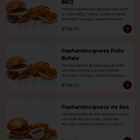
BBQ
Hamburguesa pan de papa con pollo 
en salsa BBQ, tocino, queso fundido, 
jitomate, lechuga, cebolla morada, 
nuestro aderezo, papas fritas y rizo.
$198.00
Paphamburguesa Pollo
Búfalo
Hamburguesa de pechuga de pollo 
con salsa Búfalo y queso fundido, 
jitomate, lechuga, cebolla morada y 
nuestra salsa especial. Con papas fritas 
$198.00
y rizo.
Paphamburguesa de Res
Hamburguesa de pan de papa casero, 
carne de res con queso, jitomate, 
lechuga, cebolla morada y nuestro 
aderezo. Acompañada de papas fritas 
y rizo.