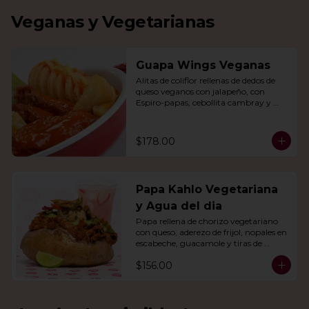
Veganas y Vegetarianas
Guapa Wings Veganas
Alitas de coliflor rellenas de dedos de 
queso veganos con jalapeño, con 
Espiro-papas, cebollita cambray y 
bastones de apio y tu salsa favorita.
$178.00
Papa Kahlo Vegetariana
y Agua del dia
Papa rellena de chorizo vegetariano 
con queso, aderezo de frijol, nopales en 
escabeche, guacamole y tiras de 
tortilla de maíz. Con agua del día.
$156.00