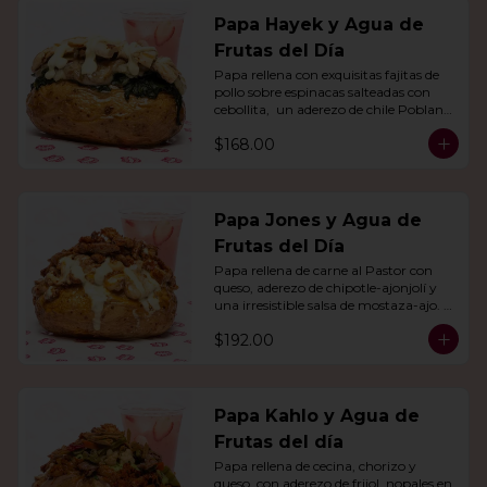
Papa Hayek y Agua de
Frutas del Día
Papa rellena con exquisitas fajitas de 
pollo sobre espinacas salteadas con 
cebollita,  un aderezo de chile Poblano. 
Acompañado de agua del día.
$168.00
Papa Jones y Agua de
Frutas del Día
Papa rellena de carne al Pastor con 
queso, aderezo de chipotle-ajonjolí y 
una irresistible salsa de mostaza-ajo. 
Acompañado de agua del día.
$192.00
Papa Kahlo y Agua de
Frutas del día
Papa rellena de cecina, chorizo y 
queso, con aderezo de frijol, nopales en 