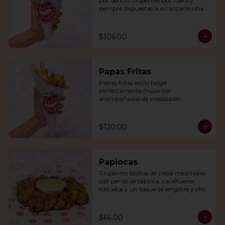
por dentro, crujientes por fuera y 
siempre dispuestas a arrancarte una 
sonrisa.
$106.00
Papas Fritas
Papas fritas estilo belga 
perfectamente crujientes 
acompañadas de irresistibles 
mayonesas de la casa o queso cheddar.
$120.00
Papiocas
Crujientes bolitas de papa mezcladas 
con perlas de tapioca, cacahuetes 
tostados y un toque de jengibre y chile 
verde. Acompañadas con guacamole.
$66.00