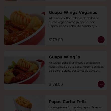
Guapa Wings Veganas
Alitas de coliflor rellenas de dedos de 
queso veganos con jalapeño, con 
Espiro-papas, cebollita cambray y 
bastones de apio y tu salsa favorita.
$178.00
Guapa Wing´s
Alitas de pollo crujientes bañadas en 
nuestra salsa de la casa. Acompañadas 
de Spiro-papas, bastones de apio y 
dedos de queso relleno de jalapeño.
$178.00
Papas Carita Feliz
La alegría en forma de papas. Suaves 