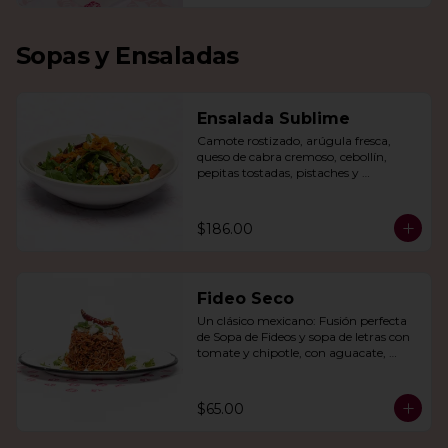
Sopas y Ensaladas
Ensalada Sublime
Camote rostizado, arúgula fresca, 
queso de cabra cremoso, cebollín, 
pepitas tostadas, pistaches y 
arándanos, todo en una vinagreta de 
miel y mostaza.
$186.00
Fideo Seco
Un clásico mexicano: Fusión perfecta 
de Sopa de Fideos y sopa de letras con 
tomate y chipotle, con aguacate, 
queso panela, queso Cotija y crema.
$65.00