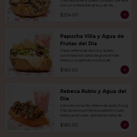
champiñones y queso fundido, bañada 
con un irresistible gravy de res, 
acompañado de agua del día.
$204.00
Papucha Villa y Agua de
Frutas del Día
Papa rellena de cecina y queso, 
coronada con salsa de guacamole 
fresco y crujientes trocitos de 
chicharrón. Acompañada de una 
$180.00
agua del día.
Rebeca Rubio y Agua del
Día
Camote amarillo relleno de pollo Kung 
Pao (brócoli,pimientos,cebollín,nuez 
India,cacahuate, ajonjolí en salsa de 
soya y miel) con agua del día.
$180.00