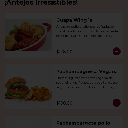
¡Antojos Irresistibles!
Guapa Wing´s
Alitas de pollo crujientes bañadas en 
nuestra salsa de la casa. Acompañadas 
de Spiro-papas, bastones de apio y 
dedos de queso relleno de jalapeño.
$178.00
Paphambuguesa Vegana
Hamburguesa de carne vegana de 
soya, champiñones, calabacita, queso 
vegano, aguacate, jitomate, lechuga, 
cebolla caramelizada, papas fritas y 
rizo.
$190.00
Paphamburgesa pollo