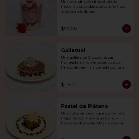
Una combinación irresistible de 
frescura y suavidad que satisfará tus 
antojos más dulces.
$90.00
Galletuki
Una galleta de Choco-chispas  
horneada al momento servida con 
helado de vainilla y bañada con una 
irresistible salsa de chocolate.
$114.00
Pastel de Plátano
Una dulce tentación que combina lo 
mejor de dos mundos: plátano y 
trozos de chocolate. Una delicia que 
derretirá tu corazón.