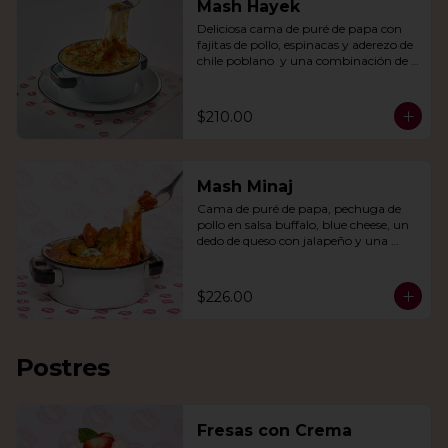
Mash Hayek
Deliciosa cama de puré de papa con 
fajitas de pollo, espinacas y aderezo de 
chile poblano  y una combinación de 
quesos gratinados.
$210.00
Mash Minaj
Cama de puré de papa, pechuga de 
pollo en salsa buffalo, blue cheese, un 
dedo de queso con jalapeño y una 
mezcla de queso parmesano, cheddar 
y gouda.
$226.00
Postres
Fresas con Crema