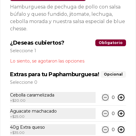
(PDV)
Hamburguesa de pechuga de pollo con salsa
búfalo y queso fundido, jitomate, lechuga,
cebolla morada y nuestra salsa especial de blue
$117.00
chesse.
¿Deseas cubiertos?
Obligatorio
Seleccione 1
Lo siento, se agotaron las opciones
Extras para tu Paphamburguesa!
Opcional
Seleccione 0
Cebolla caramelizada
0
+
$20.00
Conócenos
Aguacate machacado
0
+
$25.00
Sucursales
40g Extra queso
Términos y condiciones
0
+
$35.00