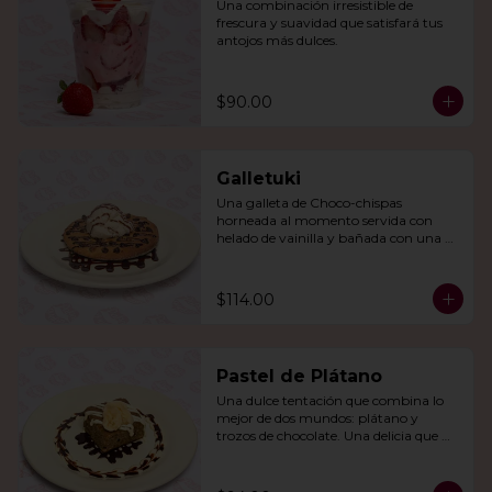
Una combinación irresistible de 
frescura y suavidad que satisfará tus 
antojos más dulces.
$90.00
Galletuki
Una galleta de Choco-chispas  
horneada al momento servida con 
helado de vainilla y bañada con una 
irresistible salsa de chocolate.
$114.00
Pastel de Plátano
Una dulce tentación que combina lo 
mejor de dos mundos: plátano y 
trozos de chocolate. Una delicia que 
derretirá tu corazón.