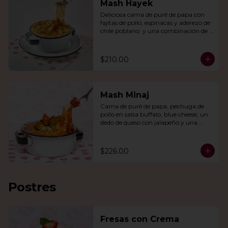
Mash Hayek
Deliciosa cama de puré de papa con 
fajitas de pollo, espinacas y aderezo de 
chile poblano  y una combinación de 
quesos gratinados.
$210.00
Mash Minaj
Cama de puré de papa, pechuga de 
pollo en salsa buffalo, blue cheese, un 
dedo de queso con jalapeño y una 
mezcla de queso parmesano, cheddar 
y gouda.
$226.00
Postres
Fresas con Crema