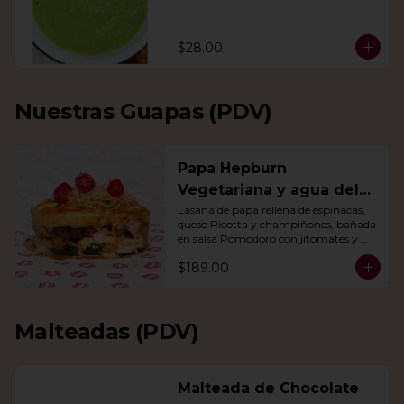
$28.00
Nuestras Guapas (PDV)
Papa Hepburn
Vegetariana y agua del
día
Lasaña de papa rellena de espinacas, 
queso Ricotta y champiñones, bañada 
en salsa Pomodoro con jitomates y 
queso gratinado. Incluye una agua del 
$189.00
día.
Malteadas (PDV)
Malteada de Chocolate