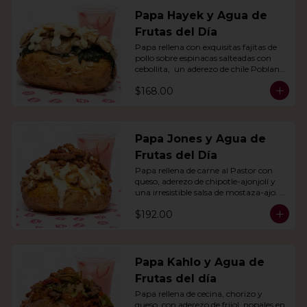
Papa Hayek y Agua de
Frutas del Día
Papa rellena con exquisitas fajitas de 
pollo sobre espinacas salteadas con 
cebollita,  un aderezo de chile Poblano. 
Acompañado de agua del día.
$168.00
Papa Jones y Agua de
Frutas del Día
Papa rellena de carne al Pastor con 
queso, aderezo de chipotle-ajonjolí y 
una irresistible salsa de mostaza-ajo. 
Acompañado de agua del día.
$192.00
Papa Kahlo y Agua de
Frutas del día
Papa rellena de cecina, chorizo y 
queso, con aderezo de frijol, nopales en 