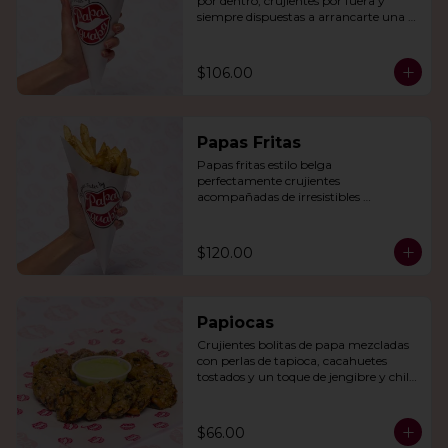
por dentro, crujientes por fuera y 
siempre dispuestas a arrancarte una 
sonrisa.
$106.00
Papas Fritas
Papas fritas estilo belga 
perfectamente crujientes 
acompañadas de irresistibles 
mayonesas de la casa o queso cheddar.
$120.00
Papiocas
Crujientes bolitas de papa mezcladas 
con perlas de tapioca, cacahuetes 
tostados y un toque de jengibre y chile 
verde. Acompañadas con guacamole.
$66.00