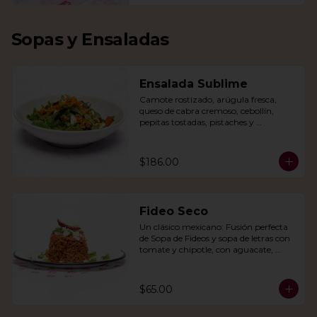
Sopas y Ensaladas
Ensalada Sublime
Camote rostizado, arúgula fresca, 
queso de cabra cremoso, cebollín, 
pepitas tostadas, pistaches y 
arándanos, todo en una vinagreta de 
miel y mostaza.
$186.00
Fideo Seco
Un clásico mexicano: Fusión perfecta 
de Sopa de Fideos y sopa de letras con 
tomate y chipotle, con aguacate, 
queso panela, queso Cotija y crema.
$65.00