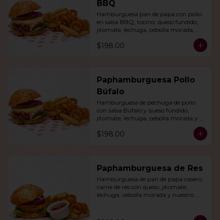
BBQ
Hamburguesa pan de papa con pollo 
en salsa BBQ, tocino, queso fundido, 
jitomate, lechuga, cebolla morada, 
nuestro aderezo, papas fritas y rizo.
$198.00
Paphamburguesa Pollo
Búfalo
Hamburguesa de pechuga de pollo 
con salsa Búfalo y queso fundido, 
jitomate, lechuga, cebolla morada y 
nuestra salsa especial. Con papas fritas 
$198.00
y rizo.
Paphamburguesa de Res
Hamburguesa de pan de papa casero, 
carne de res con queso, jitomate, 
lechuga, cebolla morada y nuestro 
aderezo. Acompañada de papas fritas 
y rizo.