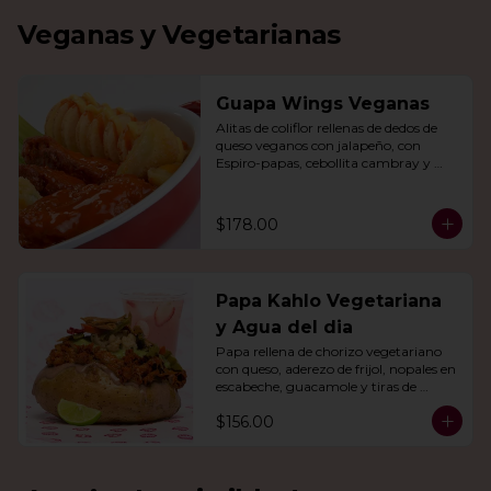
Veganas y Vegetarianas
Guapa Wings Veganas
Alitas de coliflor rellenas de dedos de 
queso veganos con jalapeño, con 
Espiro-papas, cebollita cambray y 
bastones de apio y tu salsa favorita.
$178.00
Papa Kahlo Vegetariana
y Agua del dia
Papa rellena de chorizo vegetariano 
con queso, aderezo de frijol, nopales en 
escabeche, guacamole y tiras de 
tortilla de maíz. Con agua del día.
$156.00