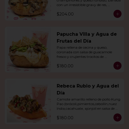
champiñones y queso fundido, bañada 
con un irresistible gravy de res, 
acompañado de agua del día.
$204.00
Papucha Villa y Agua de
Frutas del Día
Papa rellena de cecina y queso, 
coronada con salsa de guacamole 
fresco y crujientes trocitos de 
chicharrón. Acompañada de una 
$180.00
agua del día.
Rebeca Rubio y Agua del
Día
Camote amarillo relleno de pollo Kung 
Pao (brócoli,pimientos,cebollín,nuez 
India,cacahuate, ajonjolí en salsa de 
soya y miel) con agua del día.
$180.00