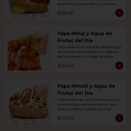
escabeche, guacamole y crujientes 
tiras de tortilla de maíz.
$168.00
Papa Minaj y Agua de
Frutas del Día
Papa rellena con boneless de pechuga 
de pollo en salsa buffalo, con aderezo 
de blue cheese y un dedo de queso 
relleno de jalapeño. Con agua del día.
$206.00
Papa Minelli y Agua de
Frutas del Día
Papa rellena de una milanesa de pollo 
empanizada, acompañada de rajas, 
queso fundido y aderezo de chile 
poblano. Acompañado de agua del 
$172.00
día.