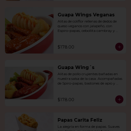
Guapa Wings Veganas
Alitas de coliflor rellenas de dedos de 
queso veganos con jalapeño, con 
Espiro-papas, cebollita cambray y 
bastones de apio y tu salsa favorita.
$178.00
Guapa Wing´s
Alitas de pollo crujientes bañadas en 
nuestra salsa de la casa. Acompañadas 
de Spiro-papas, bastones de apio y 
dedos de queso relleno de jalapeño.
$178.00
Papas Carita Feliz
La alegría en forma de papas. Suaves 