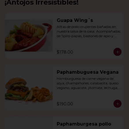
¡Antojos Irresistibles!
Guapa Wing´s
Alitas de pollo crujientes bañadas en 
nuestra salsa de la casa. Acompañadas 
de Spiro-papas, bastones de apio y 
dedos de queso relleno de jalapeño.
$178.00
Paphambuguesa Vegana
Hamburguesa de carne vegana de 
soya, champiñones, calabacita, queso 
vegano, aguacate, jitomate, lechuga, 
cebolla caramelizada, papas fritas y 
rizo.
$190.00
Paphamburgesa pollo