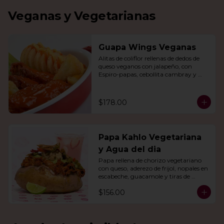
Veganas y Vegetarianas
Guapa Wings Veganas
Alitas de coliflor rellenas de dedos de 
queso veganos con jalapeño, con 
Espiro-papas, cebollita cambray y 
bastones de apio y tu salsa favorita.
$178.00
Papa Kahlo Vegetariana
y Agua del dia
Papa rellena de chorizo vegetariano 
con queso, aderezo de frijol, nopales en 
escabeche, guacamole y tiras de 
tortilla de maíz. Con agua del día.
$156.00