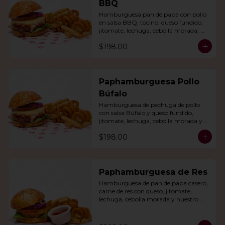
BBQ
Hamburguesa pan de papa con pollo 
en salsa BBQ, tocino, queso fundido, 
jitomate, lechuga, cebolla morada, 
nuestro aderezo, papas fritas y rizo.
$198.00
Paphamburguesa Pollo
Búfalo
Hamburguesa de pechuga de pollo 
con salsa Búfalo y queso fundido, 
jitomate, lechuga, cebolla morada y 
nuestra salsa especial. Con papas fritas 
$198.00
y rizo.
Paphamburguesa de Res
Hamburguesa de pan de papa casero, 
carne de res con queso, jitomate, 
lechuga, cebolla morada y nuestro 
aderezo. Acompañada de papas fritas 
y rizo.