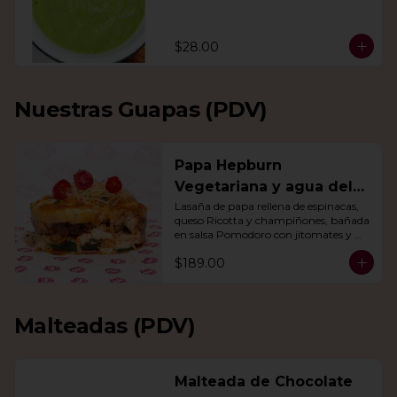
$28.00
Nuestras Guapas (PDV)
Papa Hepburn
Vegetariana y agua del
día
Lasaña de papa rellena de espinacas, 
queso Ricotta y champiñones, bañada 
en salsa Pomodoro con jitomates y 
queso gratinado. Incluye una agua del 
$189.00
día.
Malteadas (PDV)
Malteada de Chocolate