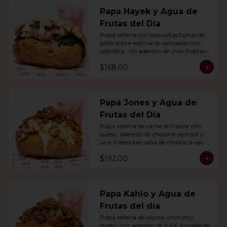
Papa Hayek y Agua de
Frutas del Día
Papa rellena con exquisitas fajitas de 
pollo sobre espinacas salteadas con 
cebollita,  un aderezo de chile Poblano. 
Acompañado de agua del día.
$168.00
Papa Jones y Agua de
Frutas del Día
Papa rellena de carne al Pastor con 
queso, aderezo de chipotle-ajonjolí y 
una irresistible salsa de mostaza-ajo. 
Acompañado de agua del día.
$192.00
Papa Kahlo y Agua de
Frutas del día
Papa rellena de cecina, chorizo y 
queso, con aderezo de frijol, nopales en 