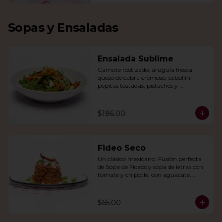
Sopas y Ensaladas
Ensalada Sublime
Camote rostizado, arúgula fresca, 
queso de cabra cremoso, cebollín, 
pepitas tostadas, pistaches y 
arándanos, todo en una vinagreta de 
miel y mostaza.
$186.00
Fideo Seco
Un clásico mexicano: Fusión perfecta 
de Sopa de Fideos y sopa de letras con 
tomate y chipotle, con aguacate, 
queso panela, queso Cotija y crema.
$65.00