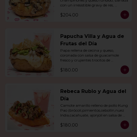
champiñones y queso fundido, bañada 
con un irresistible gravy de res, 
acompañado de agua del día.
$204.00
Papucha Villa y Agua de
Frutas del Día
Papa rellena de cecina y queso, 
coronada con salsa de guacamole 
fresco y crujientes trocitos de 
chicharrón. Acompañada de una 
$180.00
agua del día.
Rebeca Rubio y Agua del
Día
Camote amarillo relleno de pollo Kung 
Pao (brócoli,pimientos,cebollín,nuez 
India,cacahuate, ajonjolí en salsa de 
soya y miel) con agua del día.
$180.00