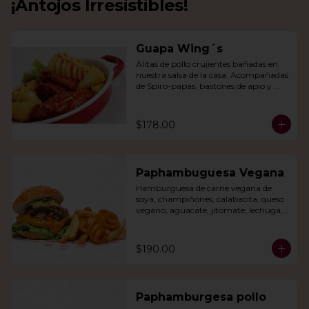
¡Antojos Irresistibles!
Guapa Wing´s
Alitas de pollo crujientes bañadas en 
nuestra salsa de la casa. Acompañadas 
de Spiro-papas, bastones de apio y 
dedos de queso relleno de jalapeño.
$178.00
Paphambuguesa Vegana
Hamburguesa de carne vegana de 
soya, champiñones, calabacita, queso 
vegano, aguacate, jitomate, lechuga, 
cebolla caramelizada, papas fritas y 
rizo.
$190.00
Paphamburgesa pollo