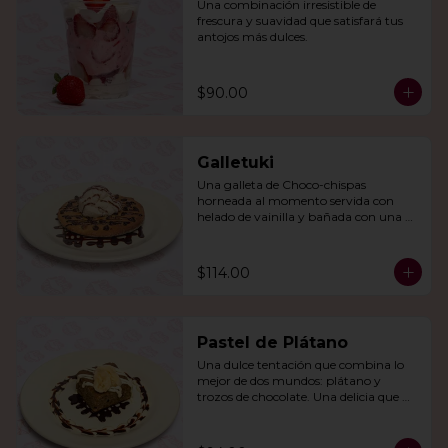
Una combinación irresistible de 
frescura y suavidad que satisfará tus 
antojos más dulces.
$90.00
Galletuki
Una galleta de Choco-chispas  
horneada al momento servida con 
helado de vainilla y bañada con una 
irresistible salsa de chocolate.
$114.00
Pastel de Plátano
Una dulce tentación que combina lo 
mejor de dos mundos: plátano y 
trozos de chocolate. Una delicia que 
derretirá tu corazón.