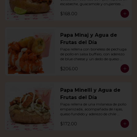
escabeche, guacamole y crujientes 
tiras de tortilla de maíz.
$168.00
Papa Minaj y Agua de
Frutas del Día
Papa rellena con boneless de pechuga 
de pollo en salsa buffalo, con aderezo 
de blue cheese y un dedo de queso 
relleno de jalapeño. Con agua del día.
$206.00
Papa Minelli y Agua de
Frutas del Día
Papa rellena de una milanesa de pollo 
empanizada, acompañada de rajas, 
queso fundido y aderezo de chile 
poblano. Acompañado de agua del 
$172.00
día.