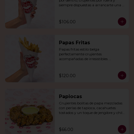
por dentro, crujientes por fuera y 
siempre dispuestas a arrancarte una 
sonrisa.
$106.00
Papas Fritas
Papas fritas estilo belga 
perfectamente crujientes 
acompañadas de irresistibles 
mayonesas de la casa o queso cheddar.
$120.00
Papiocas
Crujientes bolitas de papa mezcladas 
con perlas de tapioca, cacahuetes 
tostados y un toque de jengibre y chile 
verde. Acompañadas con guacamole.
$66.00