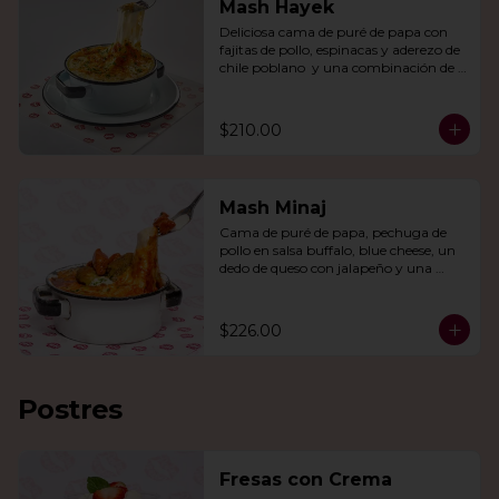
Mash Hayek
Deliciosa cama de puré de papa con 
fajitas de pollo, espinacas y aderezo de 
chile poblano  y una combinación de 
quesos gratinados.
$210.00
Mash Minaj
Cama de puré de papa, pechuga de 
pollo en salsa buffalo, blue cheese, un 
dedo de queso con jalapeño y una 
mezcla de queso parmesano, cheddar 
y gouda.
$226.00
Postres
Fresas con Crema