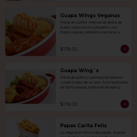
Guapa Wings Veganas
Alitas de coliflor rellenas de dedos de 
queso veganos con jalapeño, con 
Espiro-papas, cebollita cambray y 
bastones de apio y tu salsa favorita.
$178.00
Guapa Wing´s
Alitas de pollo crujientes bañadas en 
nuestra salsa de la casa. Acompañadas 
de Spiro-papas, bastones de apio y 
dedos de queso relleno de jalapeño.
$178.00
Papas Carita Feliz
La alegría en forma de papas. Suaves 