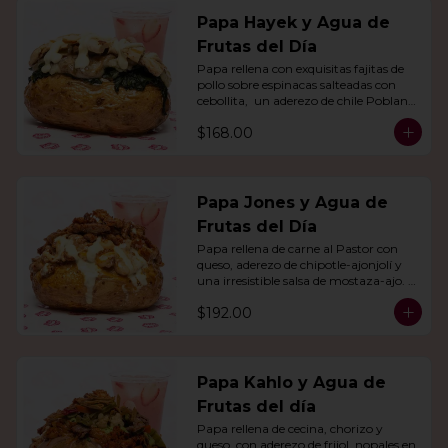
Papa Hayek y Agua de
Frutas del Día
Papa rellena con exquisitas fajitas de 
pollo sobre espinacas salteadas con 
cebollita,  un aderezo de chile Poblano. 
Acompañado de agua del día.
$168.00
Papa Jones y Agua de
Frutas del Día
Papa rellena de carne al Pastor con 
queso, aderezo de chipotle-ajonjolí y 
una irresistible salsa de mostaza-ajo. 
Acompañado de agua del día.
$192.00
Papa Kahlo y Agua de
Frutas del día
Papa rellena de cecina, chorizo y 
queso, con aderezo de frijol, nopales en 