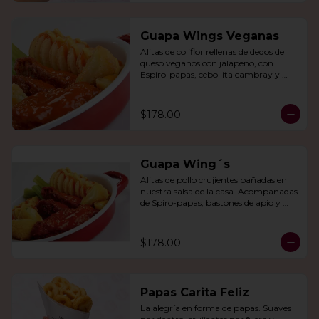
Guapa Wings Veganas
Alitas de coliflor rellenas de dedos de 
queso veganos con jalapeño, con 
Espiro-papas, cebollita cambray y 
bastones de apio y tu salsa favorita.
$178.00
Guapa Wing´s
Alitas de pollo crujientes bañadas en 
nuestra salsa de la casa. Acompañadas 
de Spiro-papas, bastones de apio y 
dedos de queso relleno de jalapeño.
$178.00
Papas Carita Feliz
La alegría en forma de papas. Suaves 