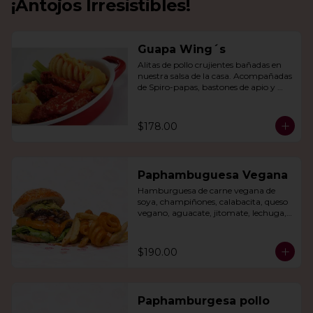
¡Antojos Irresistibles!
Guapa Wing´s
Alitas de pollo crujientes bañadas en 
nuestra salsa de la casa. Acompañadas 
de Spiro-papas, bastones de apio y 
dedos de queso relleno de jalapeño.
$178.00
Paphambuguesa Vegana
Hamburguesa de carne vegana de 
soya, champiñones, calabacita, queso 
vegano, aguacate, jitomate, lechuga, 
cebolla caramelizada, papas fritas y 
rizo.
$190.00
Paphamburgesa pollo