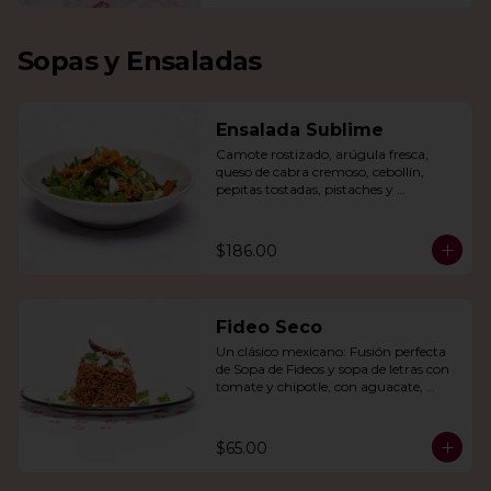
Sopas y Ensaladas
Ensalada Sublime
Camote rostizado, arúgula fresca, 
queso de cabra cremoso, cebollín, 
pepitas tostadas, pistaches y 
arándanos, todo en una vinagreta de 
miel y mostaza.
$186.00
Fideo Seco
Un clásico mexicano: Fusión perfecta 
de Sopa de Fideos y sopa de letras con 
tomate y chipotle, con aguacate, 
queso panela, queso Cotija y crema.
$65.00