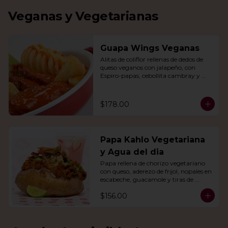
Veganas y Vegetarianas
Guapa Wings Veganas
Alitas de coliflor rellenas de dedos de 
queso veganos con jalapeño, con 
Espiro-papas, cebollita cambray y 
bastones de apio y tu salsa favorita.
$178.00
Papa Kahlo Vegetariana
y Agua del dia
Papa rellena de chorizo vegetariano 
con queso, aderezo de frijol, nopales en 
escabeche, guacamole y tiras de 
tortilla de maíz. Con agua del día.
$156.00