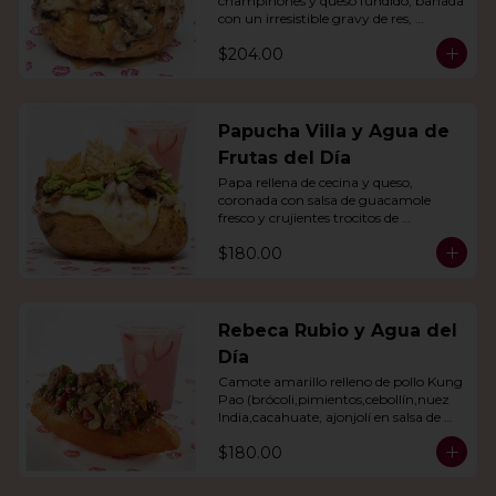
champiñones y queso fundido, bañada 
con un irresistible gravy de res, 
acompañado de agua del día.
$204.00
Papucha Villa y Agua de
Frutas del Día
Papa rellena de cecina y queso, 
coronada con salsa de guacamole 
fresco y crujientes trocitos de 
chicharrón. Acompañada de una 
$180.00
agua del día.
Rebeca Rubio y Agua del
Día
Camote amarillo relleno de pollo Kung 
Pao (brócoli,pimientos,cebollín,nuez 
India,cacahuate, ajonjolí en salsa de 
soya y miel) con agua del día.
$180.00