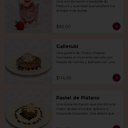
Una combinación irresistible de 
frescura y suavidad que satisfará tus 
antojos más dulces.
$90.00
Galletuki
Una galleta de Choco-chispas  
horneada al momento servida con 
helado de vainilla y bañada con una 
irresistible salsa de chocolate.
$114.00
Pastel de Plátano
Una dulce tentación que combina lo 
mejor de dos mundos: plátano y 
trozos de chocolate. Una delicia que 
derretirá tu corazón.