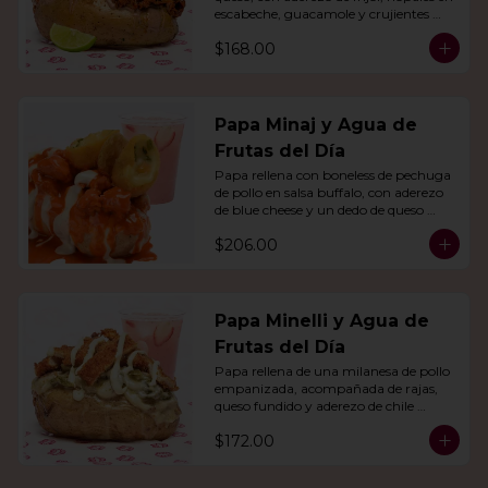
escabeche, guacamole y crujientes 
tiras de tortilla de maíz.
$168.00
Papa Minaj y Agua de
Frutas del Día
Papa rellena con boneless de pechuga 
de pollo en salsa buffalo, con aderezo 
de blue cheese y un dedo de queso 
relleno de jalapeño. Con agua del día.
$206.00
Papa Minelli y Agua de
Frutas del Día
Papa rellena de una milanesa de pollo 
empanizada, acompañada de rajas, 
queso fundido y aderezo de chile 
poblano. Acompañado de agua del 
$172.00
día.