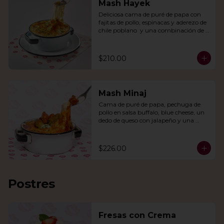
Mash Hayek
Deliciosa cama de puré de papa con 
fajitas de pollo, espinacas y aderezo de 
chile poblano  y una combinación de 
quesos gratinados.
$210.00
Mash Minaj
Cama de puré de papa, pechuga de 
pollo en salsa buffalo, blue cheese, un 
dedo de queso con jalapeño y una 
mezcla de queso parmesano, cheddar 
y gouda.
$226.00
Postres
Fresas con Crema