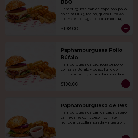
BBQ
Hamburguesa pan de papa con pollo 
en salsa BBQ, tocino, queso fundido, 
jitomate, lechuga, cebolla morada, 
nuestro aderezo, papas fritas y rizo.
$198.00
Paphamburguesa Pollo
Búfalo
Hamburguesa de pechuga de pollo 
con salsa Búfalo y queso fundido, 
jitomate, lechuga, cebolla morada y 
nuestra salsa especial. Con papas fritas 
$198.00
y rizo.
Paphamburguesa de Res
Hamburguesa de pan de papa casero, 
carne de res con queso, jitomate, 
lechuga, cebolla morada y nuestro 
aderezo. Acompañada de papas fritas 
y rizo.