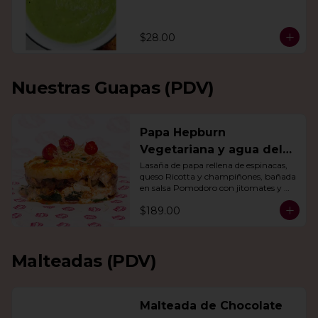
$28.00
Nuestras Guapas (PDV)
Papa Hepburn
Vegetariana y agua del
día
Lasaña de papa rellena de espinacas, 
queso Ricotta y champiñones, bañada 
en salsa Pomodoro con jitomates y 
queso gratinado. Incluye una agua del 
$189.00
día.
Malteadas (PDV)
Malteada de Chocolate