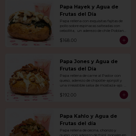
Papa Hayek y Agua de
Frutas del Día
Papa rellena con exquisitas fajitas de 
pollo sobre espinacas salteadas con 
cebollita,  un aderezo de chile Poblano. 
Acompañado de agua del día.
$168.00
Papa Jones y Agua de
Frutas del Día
Papa rellena de carne al Pastor con 
queso, aderezo de chipotle-ajonjolí y 
una irresistible salsa de mostaza-ajo. 
Acompañado de agua del día.
$192.00
Papa Kahlo y Agua de
Frutas del día
Papa rellena de cecina, chorizo y 
queso, con aderezo de frijol, nopales en 