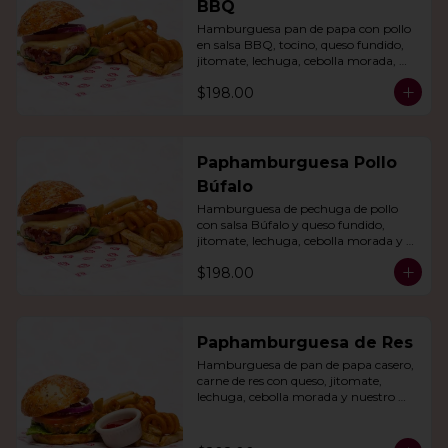
BBQ
Hamburguesa pan de papa con pollo 
en salsa BBQ, tocino, queso fundido, 
jitomate, lechuga, cebolla morada, 
nuestro aderezo, papas fritas y rizo.
$198.00
Paphamburguesa Pollo
Búfalo
Hamburguesa de pechuga de pollo 
con salsa Búfalo y queso fundido, 
jitomate, lechuga, cebolla morada y 
nuestra salsa especial. Con papas fritas 
$198.00
y rizo.
Paphamburguesa de Res
Hamburguesa de pan de papa casero, 
carne de res con queso, jitomate, 
lechuga, cebolla morada y nuestro 
aderezo. Acompañada de papas fritas 
y rizo.