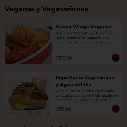
Veganas y Vegetarianas
Guapa Wings Veganas
Alitas de coliflor rellenas de dedos de 
queso veganos con jalapeño, con 
Espiro-papas, cebollita cambray y 
bastones de apio y tu salsa favorita.
$178.00
Papa Kahlo Vegetariana
y Agua del dia
Papa rellena de chorizo vegetariano 
con queso, aderezo de frijol, nopales en 
escabeche, guacamole y tiras de 
tortilla de maíz. Con agua del día.
$156.00