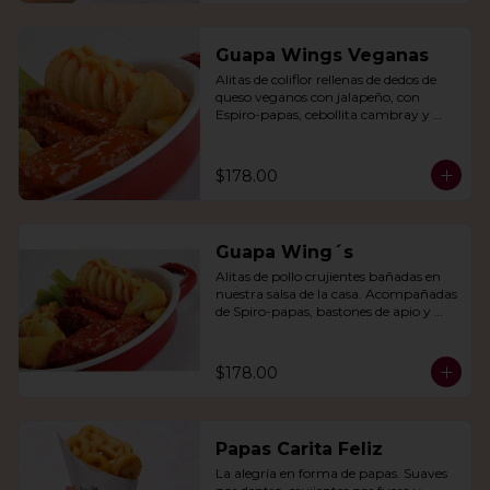
Guapa Wings Veganas
Alitas de coliflor rellenas de dedos de 
queso veganos con jalapeño, con 
Espiro-papas, cebollita cambray y 
bastones de apio y tu salsa favorita.
$178.00
Guapa Wing´s
Alitas de pollo crujientes bañadas en 
nuestra salsa de la casa. Acompañadas 
de Spiro-papas, bastones de apio y 
dedos de queso relleno de jalapeño.
$178.00
Papas Carita Feliz
La alegría en forma de papas. Suaves 