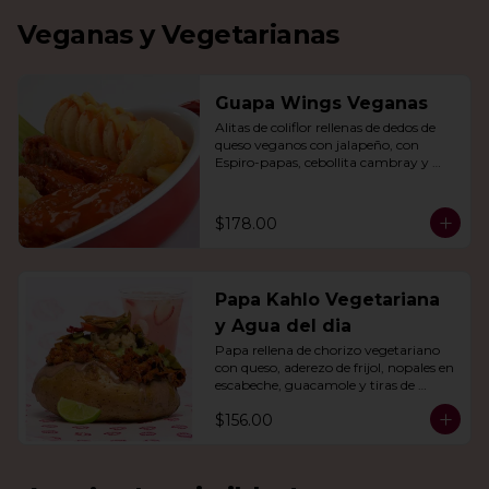
Veganas y Vegetarianas
Guapa Wings Veganas
Alitas de coliflor rellenas de dedos de 
queso veganos con jalapeño, con 
Espiro-papas, cebollita cambray y 
bastones de apio y tu salsa favorita.
$178.00
Papa Kahlo Vegetariana
y Agua del dia
Papa rellena de chorizo vegetariano 
con queso, aderezo de frijol, nopales en 
escabeche, guacamole y tiras de 
tortilla de maíz. Con agua del día.
$156.00