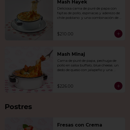
Mash Hayek
Deliciosa cama de puré de papa con 
fajitas de pollo, espinacas y aderezo de 
chile poblano  y una combinación de 
quesos gratinados.
$210.00
Mash Minaj
Cama de puré de papa, pechuga de 
pollo en salsa buffalo, blue cheese, un 
dedo de queso con jalapeño y una 
mezcla de queso parmesano, cheddar 
y gouda.
$226.00
Postres
Fresas con Crema