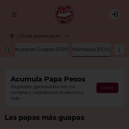
Abrir menu de navegación
Login
¿Dónde quieres pedir?
guapa
Nuestras Guapas (PDV)
Malteadas (PDV)
Acumula
Papa Pesos
Regístrate, gana puntos con tus
Únete
compras y canjealos por productos y
más
Las papas más guapas