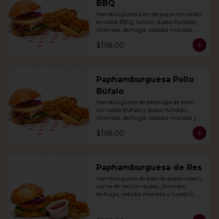
BBQ
Hamburguesa pan de papa con pollo 
en salsa BBQ, tocino, queso fundido, 
jitomate, lechuga, cebolla morada, 
nuestro aderezo, papas fritas y rizo.
$198.00
Paphamburguesa Pollo
Búfalo
Hamburguesa de pechuga de pollo 
con salsa Búfalo y queso fundido, 
jitomate, lechuga, cebolla morada y 
nuestra salsa especial. Con papas fritas 
$198.00
y rizo.
Paphamburguesa de Res
Hamburguesa de pan de papa casero, 
carne de res con queso, jitomate, 
lechuga, cebolla morada y nuestro 
aderezo. Acompañada de papas fritas 
y rizo.