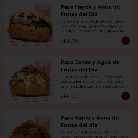
Papa Hayek y Agua de
Frutas del Día
Papa rellena con exquisitas fajitas de 
pollo sobre espinacas salteadas con 
cebollita,  un aderezo de chile Poblano. 
Acompañado de agua del día.
$168.00
Papa Jones y Agua de
Frutas del Día
Papa rellena de carne al Pastor con 
queso, aderezo de chipotle-ajonjolí y 
una irresistible salsa de mostaza-ajo. 
Acompañado de agua del día.
$192.00
Papa Kahlo y Agua de
Frutas del día
Papa rellena de cecina, chorizo y 
queso, con aderezo de frijol, nopales en 