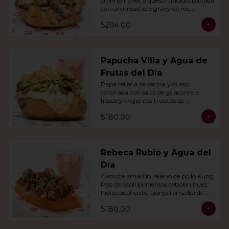
champiñones y queso fundido, bañada 
con un irresistible gravy de res, 
acompañado de agua del día.
$204.00
Papucha Villa y Agua de
Frutas del Día
Papa rellena de cecina y queso, 
coronada con salsa de guacamole 
fresco y crujientes trocitos de 
chicharrón. Acompañada de una 
$180.00
agua del día.
Rebeca Rubio y Agua del
Día
Camote amarillo relleno de pollo Kung 
Pao (brócoli,pimientos,cebollín,nuez 
India,cacahuate, ajonjolí en salsa de 
soya y miel) con agua del día.
$180.00