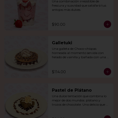
Una combinación irresistible de 
frescura y suavidad que satisfará tus 
antojos más dulces.
$90.00
Galletuki
Una galleta de Choco-chispas  
horneada al momento servida con 
helado de vainilla y bañada con una 
irresistible salsa de chocolate.
$114.00
Pastel de Plátano
Una dulce tentación que combina lo 
mejor de dos mundos: plátano y 
trozos de chocolate. Una delicia que 
derretirá tu corazón.