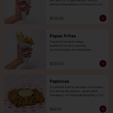
por dentro, crujientes por fuera y 
siempre dispuestas a arrancarte una 
sonrisa.
$106.00
Papas Fritas
Papas fritas estilo belga 
perfectamente crujientes 
acompañadas de irresistibles 
mayonesas de la casa o queso cheddar.
$120.00
Papiocas
Crujientes bolitas de papa mezcladas 
con perlas de tapioca, cacahuetes 
tostados y un toque de jengibre y chile 
verde. Acompañadas con guacamole.
$66.00