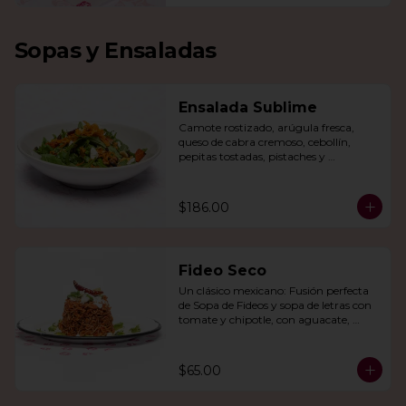
Sopas y Ensaladas
Ensalada Sublime
Camote rostizado, arúgula fresca, 
queso de cabra cremoso, cebollín, 
pepitas tostadas, pistaches y 
arándanos, todo en una vinagreta de 
miel y mostaza.
$186.00
Fideo Seco
Un clásico mexicano: Fusión perfecta 
de Sopa de Fideos y sopa de letras con 
tomate y chipotle, con aguacate, 
queso panela, queso Cotija y crema.
$65.00