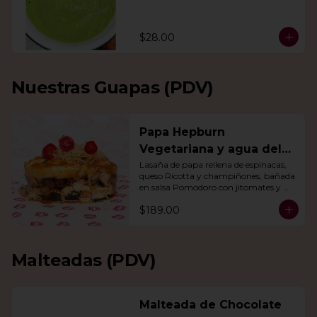
$28.00
Nuestras Guapas (PDV)
Papa Hepburn
Vegetariana y agua del
día
Lasaña de papa rellena de espinacas, 
queso Ricotta y champiñones, bañada 
en salsa Pomodoro con jitomates y 
queso gratinado. Incluye una agua del 
$189.00
día.
Malteadas (PDV)
Malteada de Chocolate