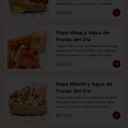
escabeche, guacamole y crujientes 
tiras de tortilla de maíz.
$168.00
Papa Minaj y Agua de
Frutas del Día
Papa rellena con boneless de pechuga 
de pollo en salsa buffalo, con aderezo 
de blue cheese y un dedo de queso 
relleno de jalapeño. Con agua del día.
$206.00
Papa Minelli y Agua de
Frutas del Día
Papa rellena de una milanesa de pollo 
empanizada, acompañada de rajas, 
queso fundido y aderezo de chile 
poblano. Acompañado de agua del 
$172.00
día.