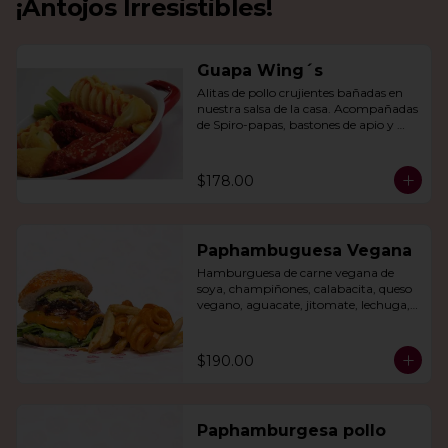
¡Antojos Irresistibles!
Guapa Wing´s
Alitas de pollo crujientes bañadas en 
nuestra salsa de la casa. Acompañadas 
de Spiro-papas, bastones de apio y 
dedos de queso relleno de jalapeño.
$178.00
Paphambuguesa Vegana
Hamburguesa de carne vegana de 
soya, champiñones, calabacita, queso 
vegano, aguacate, jitomate, lechuga, 
cebolla caramelizada, papas fritas y 
rizo.
$190.00
Paphamburgesa pollo