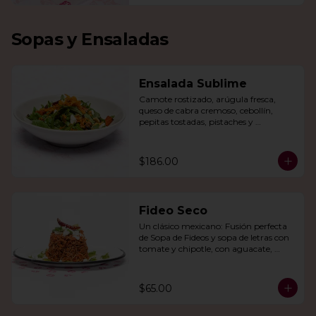
Sopas y Ensaladas
Ensalada Sublime
Camote rostizado, arúgula fresca, 
queso de cabra cremoso, cebollín, 
pepitas tostadas, pistaches y 
arándanos, todo en una vinagreta de 
miel y mostaza.
$186.00
Fideo Seco
Un clásico mexicano: Fusión perfecta 
de Sopa de Fideos y sopa de letras con 
tomate y chipotle, con aguacate, 
queso panela, queso Cotija y crema.
$65.00