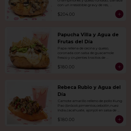
champiñones y queso fundido, bañada 
con un irresistible gravy de res, 
acompañado de agua del día.
$204.00
Papucha Villa y Agua de
Frutas del Día
Papa rellena de cecina y queso, 
coronada con salsa de guacamole 
fresco y crujientes trocitos de 
chicharrón. Acompañada de una 
$180.00
agua del día.
Rebeca Rubio y Agua del
Día
Camote amarillo relleno de pollo Kung 
Pao (brócoli,pimientos,cebollín,nuez 
India,cacahuate, ajonjolí en salsa de 
soya y miel) con agua del día.
$180.00