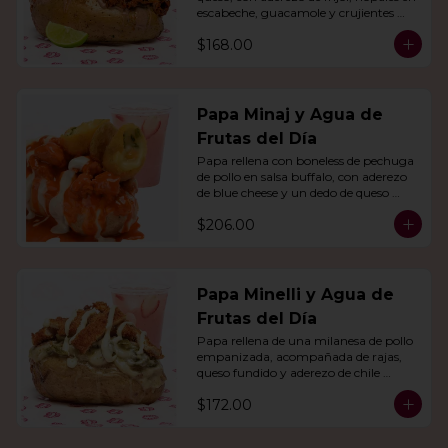
escabeche, guacamole y crujientes 
tiras de tortilla de maíz.
$168.00
Papa Minaj y Agua de
Frutas del Día
Papa rellena con boneless de pechuga 
de pollo en salsa buffalo, con aderezo 
de blue cheese y un dedo de queso 
relleno de jalapeño. Con agua del día.
$206.00
Papa Minelli y Agua de
Frutas del Día
Papa rellena de una milanesa de pollo 
empanizada, acompañada de rajas, 
queso fundido y aderezo de chile 
poblano. Acompañado de agua del 
$172.00
día.