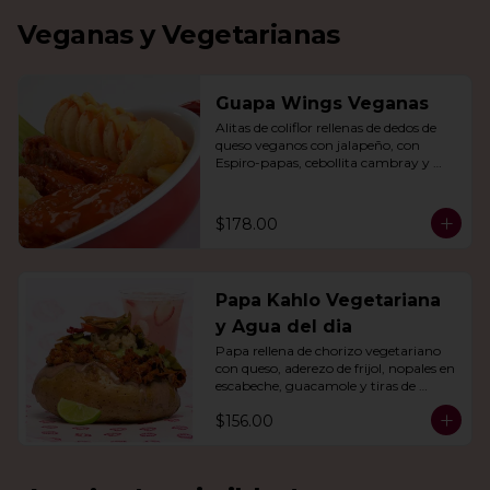
Veganas y Vegetarianas
Guapa Wings Veganas
Alitas de coliflor rellenas de dedos de 
queso veganos con jalapeño, con 
Espiro-papas, cebollita cambray y 
bastones de apio y tu salsa favorita.
$178.00
Papa Kahlo Vegetariana
y Agua del dia
Papa rellena de chorizo vegetariano 
con queso, aderezo de frijol, nopales en 
escabeche, guacamole y tiras de 
tortilla de maíz. Con agua del día.
$156.00