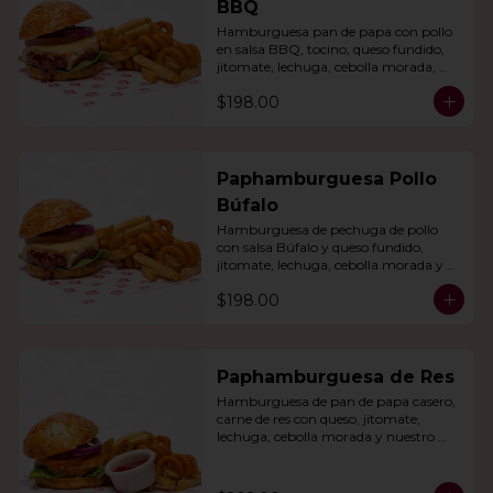
BBQ
Hamburguesa pan de papa con pollo 
en salsa BBQ, tocino, queso fundido, 
jitomate, lechuga, cebolla morada, 
nuestro aderezo, papas fritas y rizo.
$198.00
Paphamburguesa Pollo
Búfalo
Hamburguesa de pechuga de pollo 
con salsa Búfalo y queso fundido, 
jitomate, lechuga, cebolla morada y 
nuestra salsa especial. Con papas fritas 
$198.00
y rizo.
Paphamburguesa de Res
Hamburguesa de pan de papa casero, 
carne de res con queso, jitomate, 
lechuga, cebolla morada y nuestro 
aderezo. Acompañada de papas fritas 
y rizo.