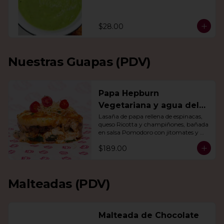
$28.00
Nuestras Guapas (PDV)
Papa Hepburn
Vegetariana y agua del
día
Lasaña de papa rellena de espinacas, 
queso Ricotta y champiñones, bañada 
en salsa Pomodoro con jitomates y 
queso gratinado. Incluye una agua del 
$189.00
día.
Malteadas (PDV)
Malteada de Chocolate