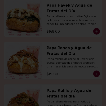
Papa Hayek y Agua de
Frutas del Día
Papa rellena con exquisitas fajitas de 
pollo sobre espinacas salteadas con 
cebollita,  un aderezo de chile Poblano. 
Acompañado de agua del día.
$168.00
Papa Jones y Agua de
Frutas del Día
Papa rellena de carne al Pastor con 
queso, aderezo de chipotle-ajonjolí y 
una irresistible salsa de mostaza-ajo. 
Acompañado de agua del día.
$192.00
Papa Kahlo y Agua de
Frutas del día
Papa rellena de cecina, chorizo y 
queso, con aderezo de frijol, nopales en 