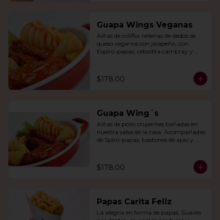
Guapa Wings Veganas
Alitas de coliflor rellenas de dedos de 
queso veganos con jalapeño, con 
Espiro-papas, cebollita cambray y 
bastones de apio y tu salsa favorita.
$178.00
Guapa Wing´s
Alitas de pollo crujientes bañadas en 
nuestra salsa de la casa. Acompañadas 
de Spiro-papas, bastones de apio y 
dedos de queso relleno de jalapeño.
$178.00
Papas Carita Feliz
La alegría en forma de papas. Suaves 