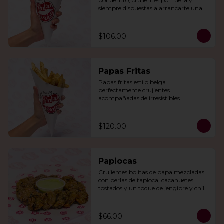
por dentro, crujientes por fuera y 
siempre dispuestas a arrancarte una 
sonrisa.
$106.00
Papas Fritas
Papas fritas estilo belga 
perfectamente crujientes 
acompañadas de irresistibles 
mayonesas de la casa o queso cheddar.
$120.00
Papiocas
Crujientes bolitas de papa mezcladas 
con perlas de tapioca, cacahuetes 
tostados y un toque de jengibre y chile 
verde. Acompañadas con guacamole.
$66.00