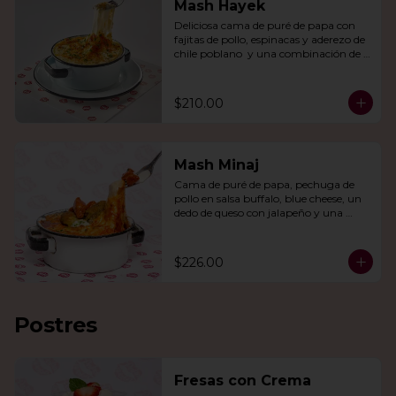
Mash Hayek
Deliciosa cama de puré de papa con 
fajitas de pollo, espinacas y aderezo de 
chile poblano  y una combinación de 
quesos gratinados.
$210.00
Mash Minaj
Cama de puré de papa, pechuga de 
pollo en salsa buffalo, blue cheese, un 
dedo de queso con jalapeño y una 
mezcla de queso parmesano, cheddar 
y gouda.
$226.00
Postres
Fresas con Crema