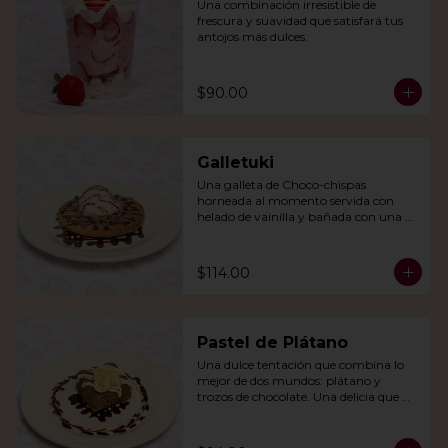
Una combinación irresistible de 
frescura y suavidad que satisfará tus 
antojos más dulces.
$90.00
Galletuki
Una galleta de Choco-chispas  
horneada al momento servida con 
helado de vainilla y bañada con una 
irresistible salsa de chocolate.
$114.00
Pastel de Plátano
Una dulce tentación que combina lo 
mejor de dos mundos: plátano y 
trozos de chocolate. Una delicia que 
derretirá tu corazón.