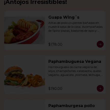
¡Antojos Irresistibles!
Guapa Wing´s
Alitas de pollo crujientes bañadas en 
nuestra salsa de la casa. Acompañadas 
de Spiro-papas, bastones de apio y 
dedos de queso relleno de jalapeño.
$178.00
Paphambuguesa Vegana
Hamburguesa de carne vegana de 
soya, champiñones, calabacita, queso 
vegano, aguacate, jitomate, lechuga, 
cebolla caramelizada, papas fritas y 
rizo.
$190.00
Paphamburgesa pollo