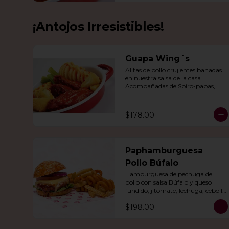
¡Antojos Irresistibles!
Guapa Wing´s
Alitas de pollo crujientes bañadas 
en nuestra salsa de la casa. 
Acompañadas de Spiro-papas, 
bastones de apio y dedos de queso 
relleno de jalapeño.
$178.00
Paphamburguesa
Pollo Búfalo
Hamburguesa de pechuga de 
pollo con salsa Búfalo y queso 
fundido, jitomate, lechuga, cebolla 
morada y nuestra salsa especial. 
$198.00
Con papas fritas y rizo.