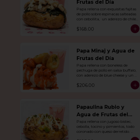
Frutas del Día
Papa rellena con exquisitas fajitas 
de pollo sobre espinacas salteadas 
con cebollita,  un aderezo de chile 
Poblano. Acompañado de agua 
$168.00
del día.
Papa Minaj y Agua de
Frutas del Día
Papa rellena con boneless de 
pechuga de pollo en salsa buffalo, 
con aderezo de blue cheese y un 
dedo de queso relleno de jalapeño. 
$206.00
Con agua del día.
Papaulina Rubio y
Agua de Frutas del
Día
Papa rellena con jugoso bistec, 
cebolla, tocino y pimientos, todo 
coronado con queso derretido. 
Acompañado de agua del día.