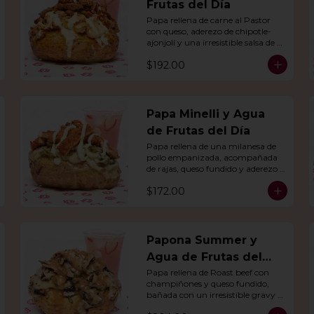
Frutas del Día
Papa rellena de carne al Pastor 
con queso, aderezo de chipotle-
ajonjolí y una irresistible salsa de 
mostaza-ajo. Acompañado de 
$192.00
agua del día.
Papa Minelli y Agua
de Frutas del Día
Papa rellena de una milanesa de 
pollo empanizada, acompañada 
de rajas, queso fundido y aderezo 
de chile poblano. Acompañado de 
$172.00
agua del día.
Papona Summer y
Agua de Frutas del
Día
Papa rellena de Roast beef con 
champiñones y queso fundido, 
bañada con un irresistible gravy 
de res, acompañado de agua del 