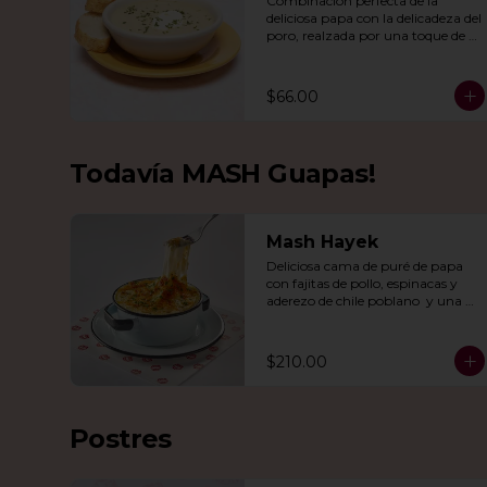
Combinación perfecta de la 
deliciosa papa con la delicadeza del 
poro, realzada por una toque de 
crema, queso de cabra y cebollín.
$66.00
Todavía MASH Guapas!
Mash Hayek
Deliciosa cama de puré de papa 
con fajitas de pollo, espinacas y 
aderezo de chile poblano  y una 
combinación de quesos 
gratinados.
$210.00
Postres