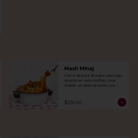
Mash Minaj
Cama de puré de papa, pechuga 
de pollo en salsa buffalo, blue 
cheese, un dedo de queso con 
jalapeño y una mezcla de queso 
parmesano, cheddar y gouda.
$226.00