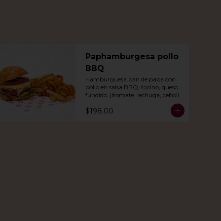
Paphamburgesa pollo
BBQ
Hamburguesa pan de papa con 
pollo en salsa BBQ, tocino, queso 
fundido, jitomate, lechuga, cebolla 
morada, nuestro aderezo, papas 
$198.00
fritas y rizo.