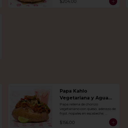
$204.00
día.
Papa Kahlo
Vegetariana y Agua
del dia
Papa rellena de chorizo 
vegetariano con queso, aderezo de 
frijol, nopales en escabeche, 
guacamole y tiras de tortilla de 
$156.00
maíz. Con agua del día.