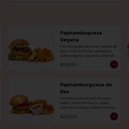
Paphambuguesa
Vegana
Hamburguesa de carne vegana de 
soya, champiñones, calabacita, 
queso vegano, aguacate, jitomate, 
lechuga, cebolla caramelizada, 
$190.00
papas fritas y rizo.
Paphamburguesa de
Res
Hamburguesa de pan de papa 
casero, carne de res con queso, 
jitomate, lechuga, cebolla morada 
y nuestro aderezo. Acompañada 
$202.00
de papas fritas y rizo.