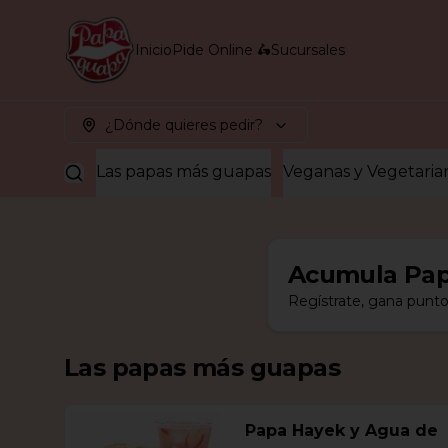
Inicio
Pide Online 🛵
Sucursales
¿Dónde quieres pedir?
Las papas más guapas
Veganas y Vegetaria
Acumula
Pap
Regístrate, gana punto
Las papas más guapas
Papa Hayek y Agua de