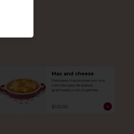
Mac and cheese
Deliciosos macarrones con una 
cremosa salsa de quesos, 
gratinados y con crujientes 
Doritos Nachos por encima.
$105.00