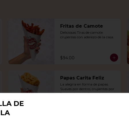
Fritas de Camote
Deliciosas Tiras de camote 
crujientes con aderezo de la casa.
$94.00
Papas Carita Feliz
La alegría en forma de papas. 
Suaves por dentro, crujientes por 
fuera y siempre dispuestas a 
arrancarte una sonrisa.
LLA DE
$106.00
ILA