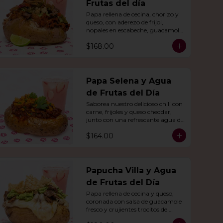
Frutas del día
Papa rellena de cecina, chorizo y 
queso, con aderezo de frijol, 
nopales en escabeche, guacamole 
y crujientes tiras de tortilla de 
$168.00
maíz.
Papa Selena y Agua
de Frutas del Día
Saborea nuestro delicioso chili con 
carne, frijoles y queso cheddar, 
junto con una refrescante agua de 
frutas del día.
$164.00
Papucha Villa y Agua
de Frutas del Día
Papa rellena de cecina y queso, 
coronada con salsa de guacamole 
fresco y crujientes trocitos de 
chicharrón. Acompañada de una 