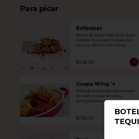
Para picar
Bolipapas
Bolitas de papas rellenas de queso 
cheddar más queso fundido con 
tocino y cebollín con catsup 
artesanal.
$108.00
Guapa Wing´s
Alitas de pollo crujientes bañadas 
en nuestra salsa de la casa. 
Acompañadas de Spiro-papas, 
bastones de apio y dedos de queso 
BOTE
relleno de jalapeño.
$178.00
TEQU