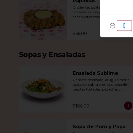
Papiocas
Crujientes bolitas de papa 
mezcladas con perlas de tapioca, 
cacahuetes tostados y un toque de 
jengibre y chile verde. 
Acompañadas con guacamole.
$66.00
Sopas y Ensaladas
Ensalada Sublime
Camote rostizado, arúgula fresca, 
queso de cabra cremoso, cebollín, 
pepitas tostadas, pistaches y 
arándanos, todo en una vinagreta 
de miel y mostaza.
$186.00
Sopa de Poro y Papa