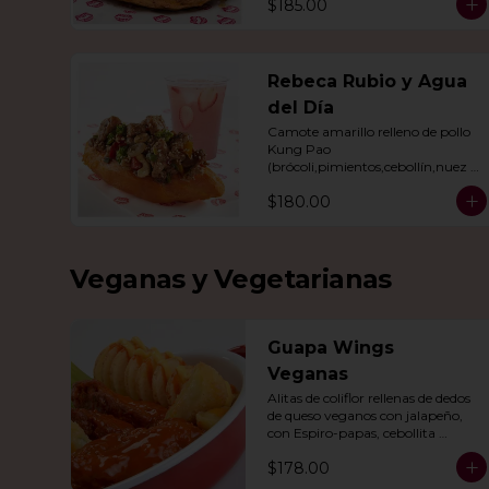
$185.00
Rebeca Rubio y Agua
del Día
Camote amarillo relleno de pollo 
Kung Pao 
(brócoli,pimientos,cebollín,nuez 
India,cacahuate, ajonjolí en salsa 
$180.00
de soya y miel) con agua del día.
Veganas y Vegetarianas
Guapa Wings
Veganas
Alitas de coliflor rellenas de dedos 
de queso veganos con jalapeño, 
con Espiro-papas, cebollita 
cambray y bastones de apio y tu 
$178.00
salsa favorita.