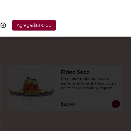
Agregar
$800.00
Fideo Seco
Un clásico mexicano: Fusión 
perfecta de Sopa de Fideos y sopa 
de letras con tomate y chipotle, 
con aguacate, queso panela, queso 
Cotija y crema.
$65.00