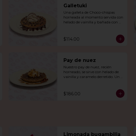
Galletuki
Una galleta de Choco-chispas  
horneada al momento servida con 
helado de vainilla y bañada con 
una irresistible salsa de chocolate.
$114.00
Pay de nuez
Nuestro pay de nuez, recién 
horneado, se sirve con helado de 
vainilla y caramelo derretido. Un 
deleite irresistible para todos.
$186.00
Limonada bugambilia