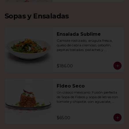
Sopas y Ensaladas
Ensalada Sublime
Camote rostizado, arúgula fresca, 
queso de cabra cremoso, cebollín, 
pepitas tostadas, pistaches y 
arándanos, todo en una vinagreta de 
miel y mostaza.
$186.00
Fideo Seco
Un clásico mexicano: Fusión perfecta 
de Sopa de Fideos y sopa de letras con 
tomate y chipotle, con aguacate, 
queso panela, queso Cotija y crema.
$65.00