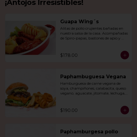
¡Antojos Irresistibles!
Guapa Wing´s
Alitas de pollo crujientes bañadas en 
nuestra salsa de la casa. Acompañadas 
de Spiro-papas, bastones de apio y 
dedos de queso relleno de jalapeño.
$178.00
Paphambuguesa Vegana
Hamburguesa de carne vegana de 
soya, champiñones, calabacita, queso 
vegano, aguacate, jitomate, lechuga, 
cebolla caramelizada, papas fritas y 
rizo.
$190.00
Paphamburgesa pollo