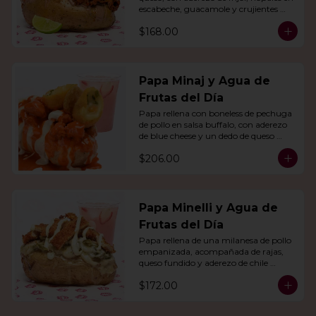
escabeche, guacamole y crujientes 
tiras de tortilla de maíz.
$168.00
Papa Minaj y Agua de
Frutas del Día
Papa rellena con boneless de pechuga 
de pollo en salsa buffalo, con aderezo 
de blue cheese y un dedo de queso 
relleno de jalapeño. Con agua del día.
$206.00
Papa Minelli y Agua de
Frutas del Día
Papa rellena de una milanesa de pollo 
empanizada, acompañada de rajas, 
queso fundido y aderezo de chile 
poblano. Acompañado de agua del 
$172.00
día.