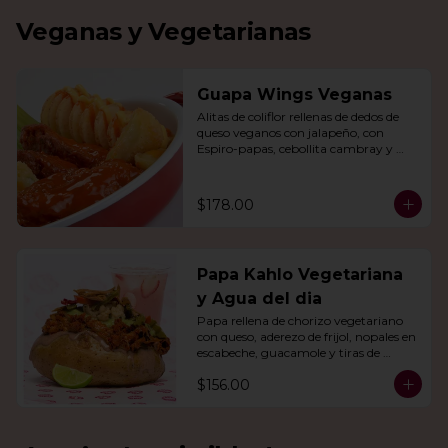
Veganas y Vegetarianas
Guapa Wings Veganas
Alitas de coliflor rellenas de dedos de 
queso veganos con jalapeño, con 
Espiro-papas, cebollita cambray y 
bastones de apio y tu salsa favorita.
$178.00
Papa Kahlo Vegetariana
y Agua del dia
Papa rellena de chorizo vegetariano 
con queso, aderezo de frijol, nopales en 
escabeche, guacamole y tiras de 
tortilla de maíz. Con agua del día.
$156.00