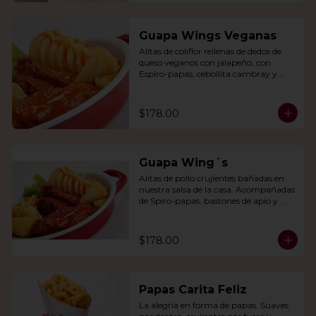
Guapa Wings Veganas
Alitas de coliflor rellenas de dedos de 
queso veganos con jalapeño, con 
Espiro-papas, cebollita cambray y 
bastones de apio y tu salsa favorita.
$178.00
Guapa Wing´s
Alitas de pollo crujientes bañadas en 
nuestra salsa de la casa. Acompañadas 
de Spiro-papas, bastones de apio y 
dedos de queso relleno de jalapeño.
$178.00
Papas Carita Feliz
La alegría en forma de papas. Suaves 