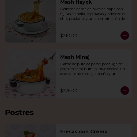
Mash Hayek
Deliciosa cama de puré de papa con 
fajitas de pollo, espinacas y aderezo de 
chile poblano  y una combinación de 
quesos gratinados.
$210.00
Mash Minaj
Cama de puré de papa, pechuga de 
pollo en salsa buffalo, blue cheese, un 
dedo de queso con jalapeño y una 
mezcla de queso parmesano, cheddar 
y gouda.
$226.00
Postres
Fresas con Crema