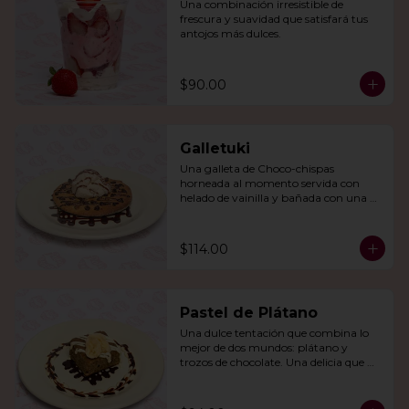
Una combinación irresistible de 
frescura y suavidad que satisfará tus 
antojos más dulces.
$90.00
Galletuki
Una galleta de Choco-chispas  
horneada al momento servida con 
helado de vainilla y bañada con una 
irresistible salsa de chocolate.
$114.00
Pastel de Plátano
Una dulce tentación que combina lo 
mejor de dos mundos: plátano y 
trozos de chocolate. Una delicia que 
derretirá tu corazón.