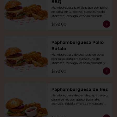
BBQ
Hamburguesa pan de papa con pollo 
en salsa BBQ, tocino, queso fundido, 
jitomate, lechuga, cebolla morada, 
nuestro aderezo, papas fritas y rizo.
$198.00
Paphamburguesa Pollo
Búfalo
Hamburguesa de pechuga de pollo 
con salsa Búfalo y queso fundido, 
jitomate, lechuga, cebolla morada y 
nuestra salsa especial. Con papas fritas 
$198.00
y rizo.
Paphamburguesa de Res
Hamburguesa de pan de papa casero, 
carne de res con queso, jitomate, 
lechuga, cebolla morada y nuestro 
aderezo. Acompañada de papas fritas 
y rizo.