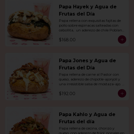
Papa Hayek y Agua de
Frutas del Día
Papa rellena con exquisitas fajitas de 
pollo sobre espinacas salteadas con 
cebollita,  un aderezo de chile Poblano. 
Acompañado de agua del día.
$168.00
Papa Jones y Agua de
Frutas del Día
Papa rellena de carne al Pastor con 
queso, aderezo de chipotle-ajonjolí y 
una irresistible salsa de mostaza-ajo. 
Acompañado de agua del día.
$192.00
Papa Kahlo y Agua de
Frutas del día
Papa rellena de cecina, chorizo y 
queso, con aderezo de frijol, nopales en 