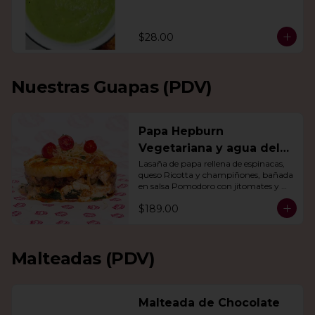
$28.00
Nuestras Guapas (PDV)
Papa Hepburn
Vegetariana y agua del
día
Lasaña de papa rellena de espinacas, 
queso Ricotta y champiñones, bañada 
en salsa Pomodoro con jitomates y 
queso gratinado. Incluye una agua del 
$189.00
día.
Malteadas (PDV)
Malteada de Chocolate