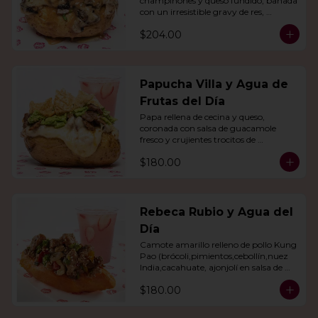
champiñones y queso fundido, bañada 
con un irresistible gravy de res, 
acompañado de agua del día.
$204.00
Papucha Villa y Agua de
Frutas del Día
Papa rellena de cecina y queso, 
coronada con salsa de guacamole 
fresco y crujientes trocitos de 
chicharrón. Acompañada de una 
$180.00
agua del día.
Rebeca Rubio y Agua del
Día
Camote amarillo relleno de pollo Kung 
Pao (brócoli,pimientos,cebollín,nuez 
India,cacahuate, ajonjolí en salsa de 
soya y miel) con agua del día.
$180.00