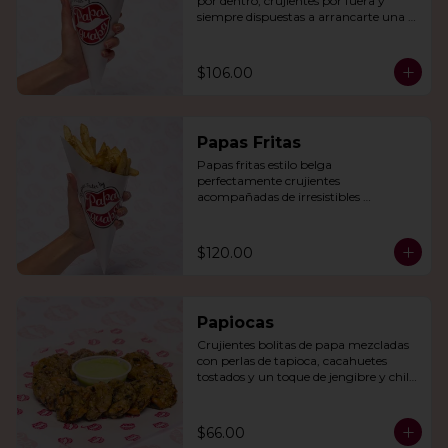
por dentro, crujientes por fuera y 
siempre dispuestas a arrancarte una 
sonrisa.
$106.00
Papas Fritas
Papas fritas estilo belga 
perfectamente crujientes 
acompañadas de irresistibles 
mayonesas de la casa o queso cheddar.
$120.00
Papiocas
Crujientes bolitas de papa mezcladas 
con perlas de tapioca, cacahuetes 
tostados y un toque de jengibre y chile 
verde. Acompañadas con guacamole.
$66.00