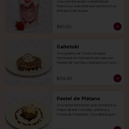
Una combinación irresistible de 
frescura y suavidad que satisfará tus 
antojos más dulces.
$90.00
Galletuki
Una galleta de Choco-chispas  
horneada al momento servida con 
helado de vainilla y bañada con una 
irresistible salsa de chocolate.
$114.00
Pastel de Plátano
Una dulce tentación que combina lo 
mejor de dos mundos: plátano y 
trozos de chocolate. Una delicia que 
derretirá tu corazón.