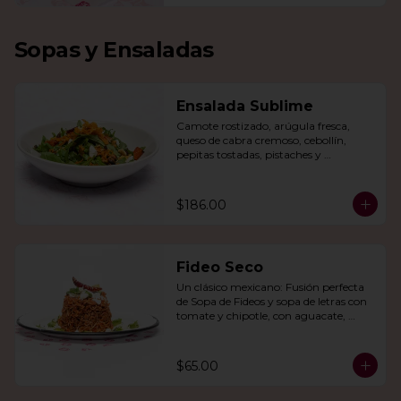
Sopas y Ensaladas
Ensalada Sublime
Camote rostizado, arúgula fresca, 
queso de cabra cremoso, cebollín, 
pepitas tostadas, pistaches y 
arándanos, todo en una vinagreta de 
miel y mostaza.
$186.00
Fideo Seco
Un clásico mexicano: Fusión perfecta 
de Sopa de Fideos y sopa de letras con 
tomate y chipotle, con aguacate, 
queso panela, queso Cotija y crema.
$65.00