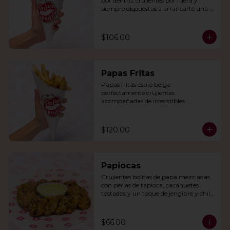
por dentro, crujientes por fuera y 
siempre dispuestas a arrancarte una 
sonrisa.
$106.00
Papas Fritas
Papas fritas estilo belga 
perfectamente crujientes 
acompañadas de irresistibles 
mayonesas de la casa o queso cheddar.
$120.00
Papiocas
Crujientes bolitas de papa mezcladas 
con perlas de tapioca, cacahuetes 
tostados y un toque de jengibre y chile 
verde. Acompañadas con guacamole.
$66.00