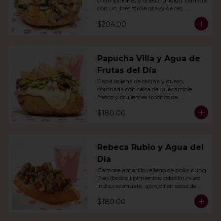
champiñones y queso fundido, bañada 
con un irresistible gravy de res, 
acompañado de agua del día.
$204.00
Papucha Villa y Agua de
Frutas del Día
Papa rellena de cecina y queso, 
coronada con salsa de guacamole 
fresco y crujientes trocitos de 
chicharrón. Acompañada de una 
$180.00
agua del día.
Rebeca Rubio y Agua del
Día
Camote amarillo relleno de pollo Kung 
Pao (brócoli,pimientos,cebollín,nuez 
India,cacahuate, ajonjolí en salsa de 
soya y miel) con agua del día.
$180.00