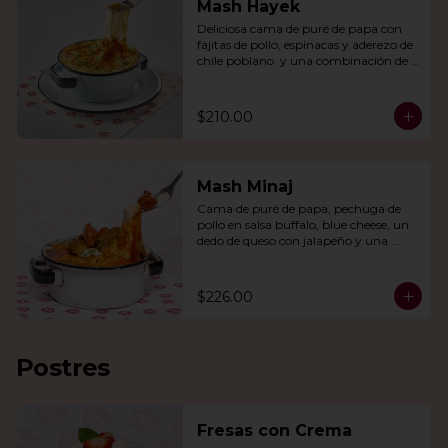
Mash Hayek
Deliciosa cama de puré de papa con 
fajitas de pollo, espinacas y aderezo de 
chile poblano  y una combinación de 
quesos gratinados.
$210.00
Mash Minaj
Cama de puré de papa, pechuga de 
pollo en salsa buffalo, blue cheese, un 
dedo de queso con jalapeño y una 
mezcla de queso parmesano, cheddar 
y gouda.
$226.00
Postres
Fresas con Crema