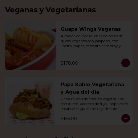
Veganas y Vegetarianas
Guapa Wings Veganas
Alitas de coliflor rellenas de dedos de 
queso veganos con jalapeño, con 
Espiro-papas, cebollita cambray y 
bastones de apio y tu salsa favorita.
$178.00
Papa Kahlo Vegetariana
y Agua del dia
Papa rellena de chorizo vegetariano 
con queso, aderezo de frijol, nopales en 
escabeche, guacamole y tiras de 
tortilla de maíz. Con agua del día.
$156.00