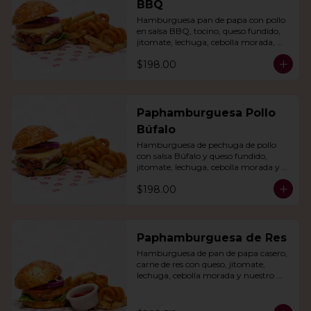
BBQ
Hamburguesa pan de papa con pollo 
en salsa BBQ, tocino, queso fundido, 
jitomate, lechuga, cebolla morada, 
nuestro aderezo, papas fritas y rizo.
$198.00
Paphamburguesa Pollo
Búfalo
Hamburguesa de pechuga de pollo 
con salsa Búfalo y queso fundido, 
jitomate, lechuga, cebolla morada y 
nuestra salsa especial. Con papas fritas 
$198.00
y rizo.
Paphamburguesa de Res
Hamburguesa de pan de papa casero, 
carne de res con queso, jitomate, 
lechuga, cebolla morada y nuestro 
aderezo. Acompañada de papas fritas 
y rizo.