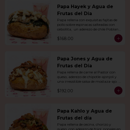
Papa Hayek y Agua de
Frutas del Día
Papa rellena con exquisitas fajitas de 
pollo sobre espinacas salteadas con 
cebollita,  un aderezo de chile Poblano. 
Acompañado de agua del día.
$168.00
Papa Jones y Agua de
Frutas del Día
Papa rellena de carne al Pastor con 
queso, aderezo de chipotle-ajonjolí y 
una irresistible salsa de mostaza-ajo. 
Acompañado de agua del día.
$192.00
Papa Kahlo y Agua de
Frutas del día
Papa rellena de cecina, chorizo y 
queso, con aderezo de frijol, nopales en 