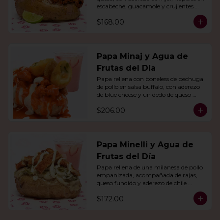
escabeche, guacamole y crujientes 
tiras de tortilla de maíz.
$168.00
Papa Minaj y Agua de
Frutas del Día
Papa rellena con boneless de pechuga 
de pollo en salsa buffalo, con aderezo 
de blue cheese y un dedo de queso 
relleno de jalapeño. Con agua del día.
$206.00
Papa Minelli y Agua de
Frutas del Día
Papa rellena de una milanesa de pollo 
empanizada, acompañada de rajas, 
queso fundido y aderezo de chile 
poblano. Acompañado de agua del 
$172.00
día.