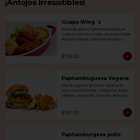
¡Antojos Irresistibles!
Guapa Wing´s
Alitas de pollo crujientes bañadas en 
nuestra salsa de la casa. Acompañadas 
de Spiro-papas, bastones de apio y 
dedos de queso relleno de jalapeño.
$178.00
Paphambuguesa Vegana
Hamburguesa de carne vegana de 
soya, champiñones, calabacita, queso 
vegano, aguacate, jitomate, lechuga, 
cebolla caramelizada, papas fritas y 
rizo.
$190.00
Paphamburgesa pollo