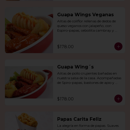
Guapa Wings Veganas
Alitas de coliflor rellenas de dedos de 
queso veganos con jalapeño, con 
Espiro-papas, cebollita cambray y 
bastones de apio y tu salsa favorita.
$178.00
Guapa Wing´s
Alitas de pollo crujientes bañadas en 
nuestra salsa de la casa. Acompañadas 
de Spiro-papas, bastones de apio y 
dedos de queso relleno de jalapeño.
$178.00
Papas Carita Feliz
La alegría en forma de papas. Suaves 