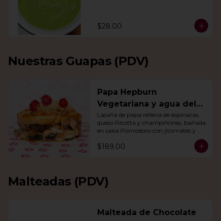
$28.00
Nuestras Guapas (PDV)
Papa Hepburn
Vegetariana y agua del
día
Lasaña de papa rellena de espinacas, 
queso Ricotta y champiñones, bañada 
en salsa Pomodoro con jitomates y 
queso gratinado. Incluye una agua del 
$189.00
día.
Malteadas (PDV)
Malteada de Chocolate