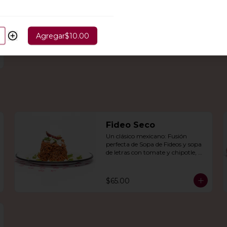
Agregar
$10.00
Fideo Seco
Un clásico mexicano: Fusión 
perfecta de Sopa de Fideos y sopa 
de letras con tomate y chipotle, 
con aguacate, queso panela, queso 
Cotija y crema.
$65.00