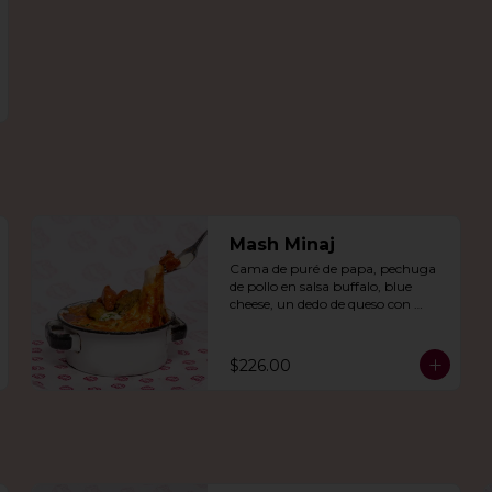
Mash Minaj
Cama de puré de papa, pechuga 
de pollo en salsa buffalo, blue 
cheese, un dedo de queso con 
jalapeño y una mezcla de queso 
parmesano, cheddar y gouda.
$226.00