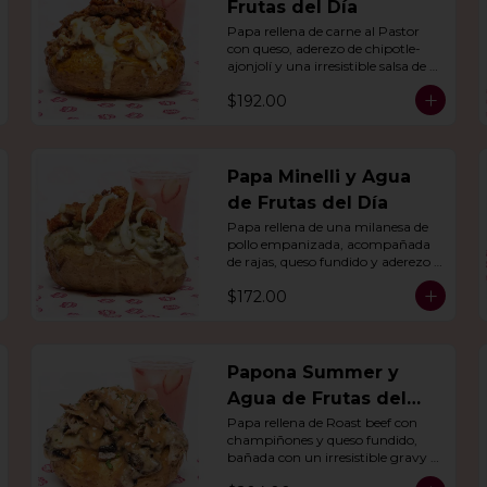
Frutas del Día
Papa rellena de carne al Pastor 
con queso, aderezo de chipotle-
ajonjolí y una irresistible salsa de 
mostaza-ajo. Acompañado de 
$192.00
agua del día.
Papa Minelli y Agua
de Frutas del Día
Papa rellena de una milanesa de 
pollo empanizada, acompañada 
de rajas, queso fundido y aderezo 
de chile poblano. Acompañado de 
$172.00
agua del día.
Papona Summer y
Agua de Frutas del
Día
Papa rellena de Roast beef con 
champiñones y queso fundido, 
bañada con un irresistible gravy 
de res, acompañado de agua del 