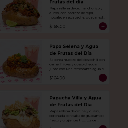
Frutas del día
Papa rellena de cecina, chorizo y 
queso, con aderezo de frijol, 
nopales en escabeche, guacamole 
y crujientes tiras de tortilla de 
$168.00
maíz.
Papa Selena y Agua
de Frutas del Día
Saborea nuestro delicioso chili con 
carne, frijoles y queso cheddar, 
junto con una refrescante agua de 
frutas del día.
$164.00
Papucha Villa y Agua
de Frutas del Día
Papa rellena de cecina y queso, 
coronada con salsa de guacamole 
fresco y crujientes trocitos de 
chicharrón. Acompañada de una 