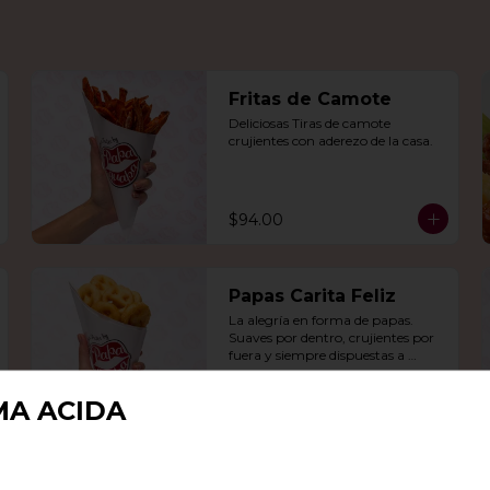
Fritas de Camote
Deliciosas Tiras de camote 
crujientes con aderezo de la casa.
$94.00
Papas Carita Feliz
La alegría en forma de papas. 
Suaves por dentro, crujientes por 
fuera y siempre dispuestas a 
arrancarte una sonrisa.
MA ACIDA
$106.00