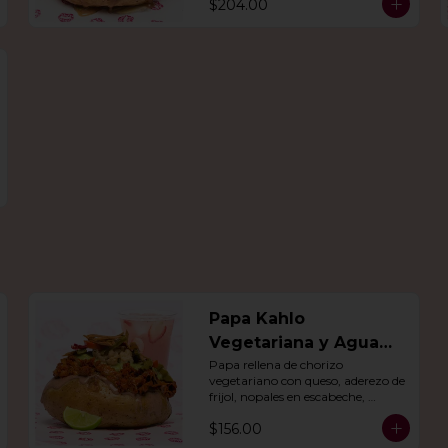
$204.00
día.
Papa Kahlo
Vegetariana y Agua
del dia
Papa rellena de chorizo 
vegetariano con queso, aderezo de 
frijol, nopales en escabeche, 
guacamole y tiras de tortilla de 
$156.00
maíz. Con agua del día.