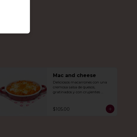
Mac and cheese
Deliciosos macarrones con una 
cremosa salsa de quesos, 
gratinados y con crujientes 
Doritos Nachos por encima.
$105.00