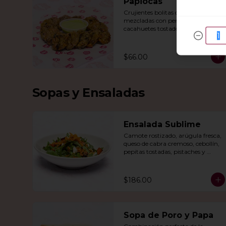
Papiocas
Crujientes bolitas de papa 
mezcladas con perlas de tapioca, 
cacahuetes tostados y un toque de 
jengibre y chile verde. 
Acompañadas con guacamole.
$66.00
Sopas y Ensaladas
Ensalada Sublime
Camote rostizado, arúgula fresca, 
queso de cabra cremoso, cebollín, 
pepitas tostadas, pistaches y 
arándanos, todo en una vinagreta 
de miel y mostaza.
$186.00
Sopa de Poro y Papa