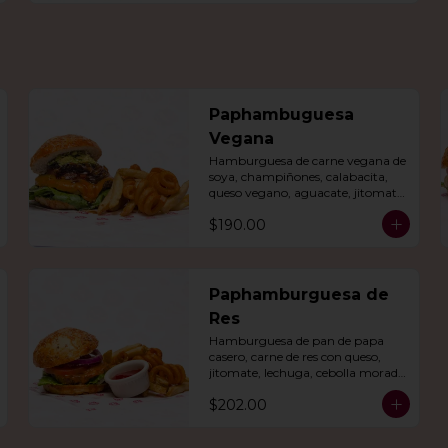
Paphambuguesa
Vegana
Hamburguesa de carne vegana de 
soya, champiñones, calabacita, 
queso vegano, aguacate, jitomate, 
lechuga, cebolla caramelizada, 
$190.00
papas fritas y rizo.
Paphamburguesa de
Res
Hamburguesa de pan de papa 
casero, carne de res con queso, 
jitomate, lechuga, cebolla morada 
y nuestro aderezo. Acompañada 
$202.00
de papas fritas y rizo.