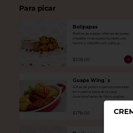
Para picar
Bolipapas
Bolitas de papas rellenas de queso 
cheddar más queso fundido con 
tocino y cebollín con catsup 
artesanal.
$108.00
Guapa Wing´s
Alitas de pollo crujientes bañadas 
en nuestra salsa de la casa. 
Acompañadas de Spiro-papas, 
bastones de apio y dedos de queso 
relleno de jalapeño.
CRE
$178.00