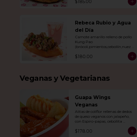
$185.00
Rebeca Rubio y Agua
del Día
Camote amarillo relleno de pollo 
Kung Pao 
(brócoli,pimientos,cebollín,nuez 
India,cacahuate, ajonjolí en salsa 
$180.00
de soya y miel) con agua del día.
Veganas y Vegetarianas
Guapa Wings
Veganas
Alitas de coliflor rellenas de dedos 
de queso veganos con jalapeño, 
con Espiro-papas, cebollita 
cambray y bastones de apio y tu 
$178.00
salsa favorita.