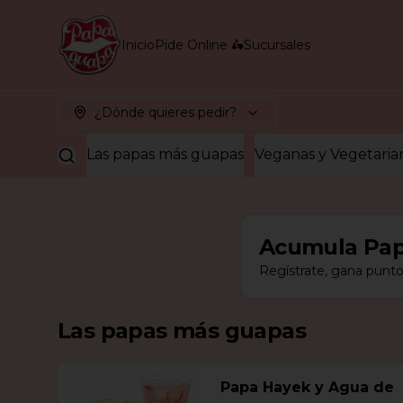
Inicio
Pide Online 🛵
Sucursales
¿Dónde quieres pedir?
Las papas más guapas
Veganas y Vegetaria
Acumula
Pap
Regístrate, gana punto
Las papas más guapas
Papa Hayek y Agua de