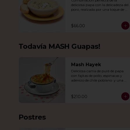
Combinación perfecta de la 
deliciosa papa con la delicadeza del 
poro, realzada por una toque de 
crema, queso de cabra y cebollín.
$66.00
Todavía MASH Guapas!
Mash Hayek
Deliciosa cama de puré de papa 
con fajitas de pollo, espinacas y 
aderezo de chile poblano  y una 
combinación de quesos 
gratinados.
$210.00
Postres