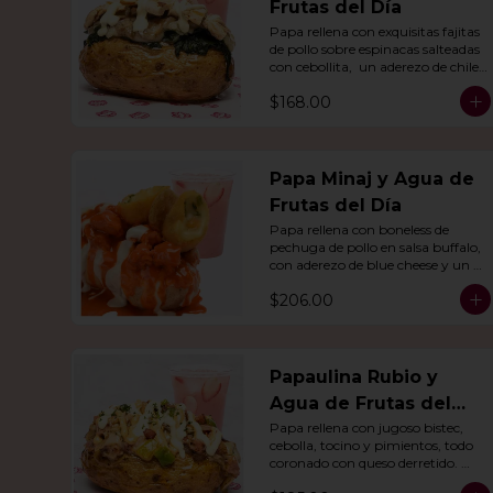
Frutas del Día
Papa rellena con exquisitas fajitas 
de pollo sobre espinacas salteadas 
con cebollita,  un aderezo de chile 
Poblano. Acompañado de agua 
$168.00
del día.
Papa Minaj y Agua de
Frutas del Día
Papa rellena con boneless de 
pechuga de pollo en salsa buffalo, 
con aderezo de blue cheese y un 
dedo de queso relleno de jalapeño. 
$206.00
Con agua del día.
Papaulina Rubio y
Agua de Frutas del
Día
Papa rellena con jugoso bistec, 
cebolla, tocino y pimientos, todo 
coronado con queso derretido. 
Acompañado de agua del día.