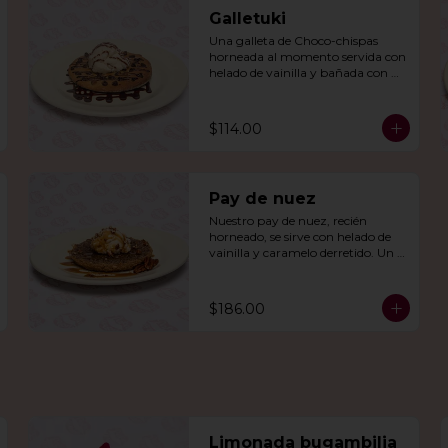
Galletuki
Una galleta de Choco-chispas  
horneada al momento servida con 
helado de vainilla y bañada con 
una irresistible salsa de chocolate.
$114.00
Pay de nuez
Nuestro pay de nuez, recién 
horneado, se sirve con helado de 
vainilla y caramelo derretido. Un 
deleite irresistible para todos.
$186.00
Limonada bugambilia