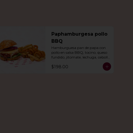
Paphamburgesa pollo
BBQ
Hamburguesa pan de papa con 
pollo en salsa BBQ, tocino, queso 
fundido, jitomate, lechuga, cebolla 
morada, nuestro aderezo, papas 
$198.00
fritas y rizo.