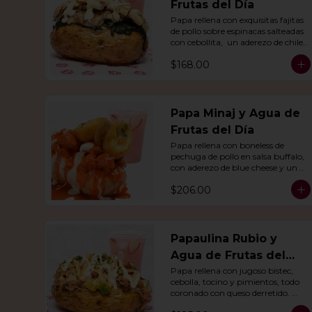
Frutas del Día
Papa rellena con exquisitas fajitas 
de pollo sobre espinacas salteadas 
con cebollita,  un aderezo de chile 
Poblano. Acompañado de agua 
$168.00
del día.
Papa Minaj y Agua de
Frutas del Día
Papa rellena con boneless de 
pechuga de pollo en salsa buffalo, 
con aderezo de blue cheese y un 
dedo de queso relleno de jalapeño. 
$206.00
Con agua del día.
Papaulina Rubio y
Agua de Frutas del
Día
Papa rellena con jugoso bistec, 
cebolla, tocino y pimientos, todo 
coronado con queso derretido. 
Acompañado de agua del día.