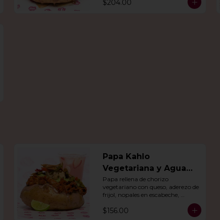
$204.00
día.
Papa Kahlo
Vegetariana y Agua
del dia
Papa rellena de chorizo 
vegetariano con queso, aderezo de 
frijol, nopales en escabeche, 
guacamole y tiras de tortilla de 
$156.00
maíz. Con agua del día.