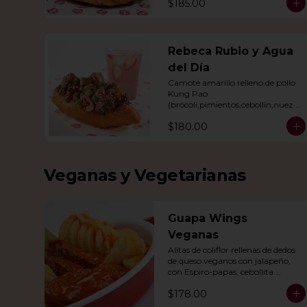
$185.00
Rebeca Rubio y Agua
del Día
Camote amarillo relleno de pollo 
Kung Pao 
(brócoli,pimientos,cebollín,nuez 
India,cacahuate, ajonjolí en salsa 
$180.00
de soya y miel) con agua del día.
Veganas y Vegetarianas
Guapa Wings
Veganas
Alitas de coliflor rellenas de dedos 
de queso veganos con jalapeño, 
con Espiro-papas, cebollita 
cambray y bastones de apio y tu 
$178.00
salsa favorita.