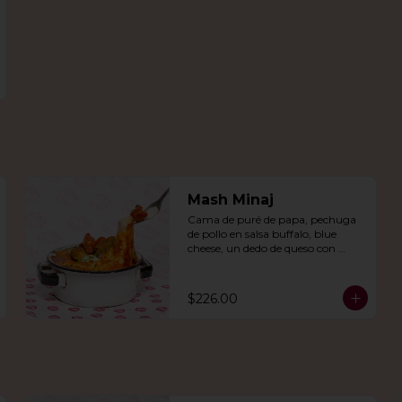
Mash Minaj
Cama de puré de papa, pechuga 
de pollo en salsa buffalo, blue 
cheese, un dedo de queso con 
jalapeño y una mezcla de queso 
parmesano, cheddar y gouda.
$226.00