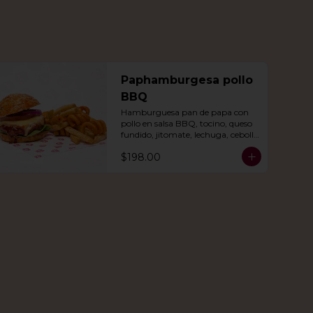
Paphamburgesa pollo
BBQ
Hamburguesa pan de papa con 
pollo en salsa BBQ, tocino, queso 
fundido, jitomate, lechuga, cebolla 
morada, nuestro aderezo, papas 
$198.00
fritas y rizo.