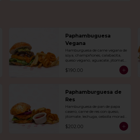
Paphambuguesa
Vegana
Hamburguesa de carne vegana de 
soya, champiñones, calabacita, 
queso vegano, aguacate, jitomate, 
lechuga, cebolla caramelizada, 
$190.00
papas fritas y rizo.
Paphamburguesa de
Res
Hamburguesa de pan de papa 
casero, carne de res con queso, 
jitomate, lechuga, cebolla morada 
y nuestro aderezo. Acompañada 
$202.00
de papas fritas y rizo.