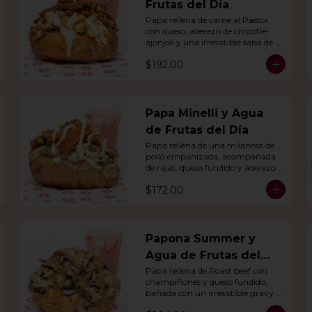
Frutas del Día
Papa rellena de carne al Pastor 
con queso, aderezo de chipotle-
ajonjolí y una irresistible salsa de 
mostaza-ajo. Acompañado de 
$192.00
agua del día.
Papa Minelli y Agua
de Frutas del Día
Papa rellena de una milanesa de 
pollo empanizada, acompañada 
de rajas, queso fundido y aderezo 
de chile poblano. Acompañado de 
$172.00
agua del día.
Papona Summer y
Agua de Frutas del
Día
Papa rellena de Roast beef con 
champiñones y queso fundido, 
bañada con un irresistible gravy 
de res, acompañado de agua del 