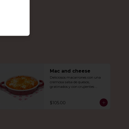
Mac and cheese
Deliciosos macarrones con una 
cremosa salsa de quesos, 
gratinados y con crujientes 
Doritos Nachos por encima.
$105.00