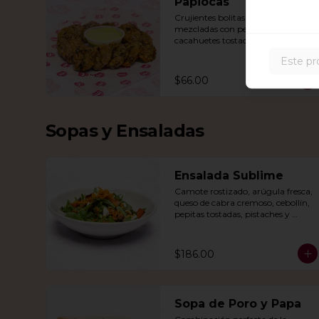
Papiocas
Crujientes bolitas de papa 
mezcladas con perlas de tapioca, 
cacahuetes tostados y un toque de 
jengibre y chile verde. 
Este pr
Acompañadas con guacamole.
$66.00
Sopas y Ensaladas
Ensalada Sublime
Camote rostizado, arúgula fresca, 
queso de cabra cremoso, cebollín, 
pepitas tostadas, pistaches y 
arándanos, todo en una vinagreta 
de miel y mostaza.
$186.00
Sopa de Poro y Papa