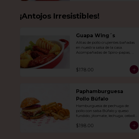
¡Antojos Irresistibles!
Guapa Wing´s
Alitas de pollo crujientes bañadas 
en nuestra salsa de la casa. 
Acompañadas de Spiro-papas, 
bastones de apio y dedos de queso 
relleno de jalapeño.
$178.00
Paphamburguesa
Pollo Búfalo
Hamburguesa de pechuga de 
pollo con salsa Búfalo y queso 
fundido, jitomate, lechuga, cebolla 
morada y nuestra salsa especial. 
$198.00
Con papas fritas y rizo.