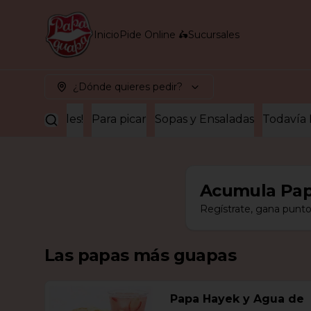
Inicio
Pide Online 🛵
Sucursales
¿Dónde quieres pedir?
jos Irresistibles!
Para picar
Sopas y Ensaladas
Todavía
Acumula
Pap
Regístrate, gana punto
Las papas más guapas
Papa Hayek y Agua de