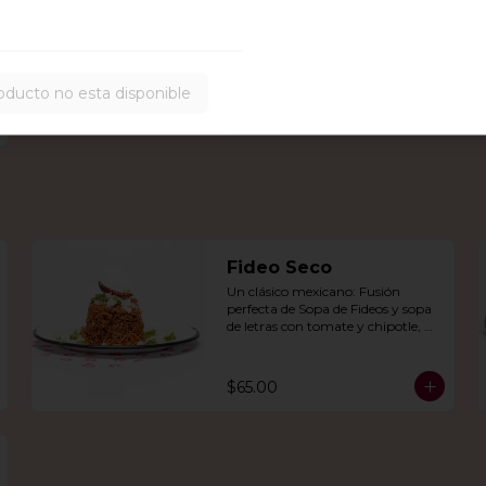
oducto no esta disponible
Fideo Seco
Un clásico mexicano: Fusión 
perfecta de Sopa de Fideos y sopa 
de letras con tomate y chipotle, 
con aguacate, queso panela, queso 
Cotija y crema.
$65.00