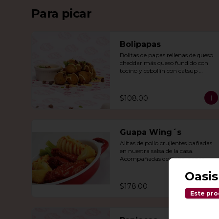
Para picar
Bolipapas
Bolitas de papas rellenas de queso 
cheddar más queso fundido con 
tocino y cebollín con catsup 
artesanal.
$108.00
Guapa Wing´s
Alitas de pollo crujientes bañadas 
en nuestra salsa de la casa. 
Acompañadas de Spiro-papas, 
bastones de apio y dedos de queso 
Oasis
relleno de jalapeño.
$178.00
Este pro