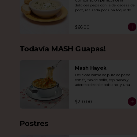
Combinación perfecta de la 
deliciosa papa con la delicadeza del 
poro, realzada por una toque de 
crema, queso de cabra y cebollín.
$66.00
Todavía MASH Guapas!
Mash Hayek
Deliciosa cama de puré de papa 
con fajitas de pollo, espinacas y 
aderezo de chile poblano  y una 
combinación de quesos 
gratinados.
$210.00
Postres