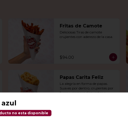
Fritas de Camote
Deliciosas Tiras de camote 
crujientes con aderezo de la casa.
$94.00
Papas Carita Feliz
La alegría en forma de papas. 
Suaves por dentro, crujientes por 
fuera y siempre dispuestas a 
arrancarte una sonrisa.
 azul
$106.00
ducto no esta disponible