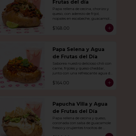
Frutas del día
Papa rellena de cecina, chorizo y 
queso, con aderezo de frijol, 
nopales en escabeche, guacamole 
y crujientes tiras de tortilla de 
$168.00
maíz.
Papa Selena y Agua
de Frutas del Día
Saborea nuestro delicioso chili con 
carne, frijoles y queso cheddar, 
junto con una refrescante agua de 
frutas del día.
$164.00
Papucha Villa y Agua
de Frutas del Día
Papa rellena de cecina y queso, 
coronada con salsa de guacamole 
fresco y crujientes trocitos de 
chicharrón. Acompañada de una 