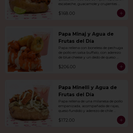
escabeche, guacamole y crujientes 
tiras de tortilla de maíz.
$168.00
Papa Minaj y Agua de
Frutas del Día
Papa rellena con boneless de pechuga 
de pollo en salsa buffalo, con aderezo 
de blue cheese y un dedo de queso 
relleno de jalapeño. Con agua del día.
$206.00
Papa Minelli y Agua de
Frutas del Día
Papa rellena de una milanesa de pollo 
empanizada, acompañada de rajas, 
queso fundido y aderezo de chile 
poblano. Acompañado de agua del 
$172.00
día.