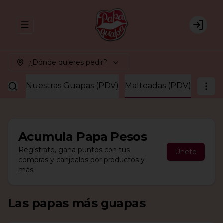
Abrir menu de navegación
Login
¿Dónde quieres pedir?
guapa
Nuestras Guapas (PDV)
Malteadas (PDV)
Acumula
Papa Pesos
Regístrate, gana puntos con tus
Únete
compras y canjealos por productos y
más
Las papas más guapas