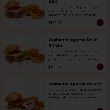
BBQ
Hamburguesa pan de papa con pollo 
en salsa BBQ, tocino, queso fundido, 
jitomate, lechuga, cebolla morada, 
nuestro aderezo, papas fritas y rizo.
$198.00
Paphamburguesa Pollo
Búfalo
Hamburguesa de pechuga de pollo 
con salsa Búfalo y queso fundido, 
jitomate, lechuga, cebolla morada y 
nuestra salsa especial. Con papas fritas 
$198.00
y rizo.
Paphamburguesa de Res
Hamburguesa de pan de papa casero, 
carne de res con queso, jitomate, 
lechuga, cebolla morada y nuestro 
aderezo. Acompañada de papas fritas 
y rizo.