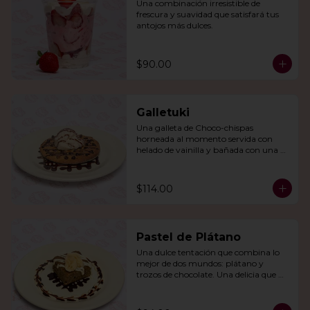
Una combinación irresistible de 
frescura y suavidad que satisfará tus 
antojos más dulces.
$90.00
Galletuki
Una galleta de Choco-chispas  
horneada al momento servida con 
helado de vainilla y bañada con una 
irresistible salsa de chocolate.
$114.00
Pastel de Plátano
Una dulce tentación que combina lo 
mejor de dos mundos: plátano y 
trozos de chocolate. Una delicia que 
derretirá tu corazón.