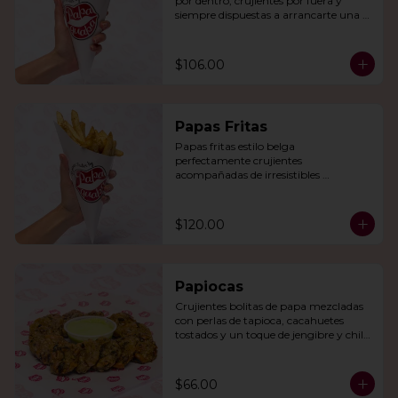
por dentro, crujientes por fuera y 
siempre dispuestas a arrancarte una 
sonrisa.
$106.00
Papas Fritas
Papas fritas estilo belga 
perfectamente crujientes 
acompañadas de irresistibles 
mayonesas de la casa o queso cheddar.
$120.00
Papiocas
Crujientes bolitas de papa mezcladas 
con perlas de tapioca, cacahuetes 
tostados y un toque de jengibre y chile 
verde. Acompañadas con guacamole.
$66.00