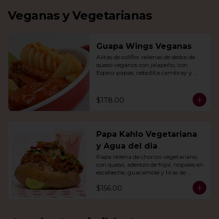
Veganas y Vegetarianas
Guapa Wings Veganas
Alitas de coliflor rellenas de dedos de 
queso veganos con jalapeño, con 
Espiro-papas, cebollita cambray y 
bastones de apio y tu salsa favorita.
$178.00
Papa Kahlo Vegetariana
y Agua del dia
Papa rellena de chorizo vegetariano 
con queso, aderezo de frijol, nopales en 
escabeche, guacamole y tiras de 
tortilla de maíz. Con agua del día.
$156.00