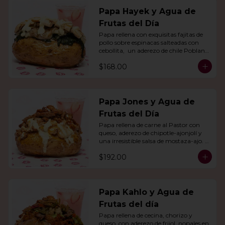
Papa Hayek y Agua de
Frutas del Día
Papa rellena con exquisitas fajitas de 
pollo sobre espinacas salteadas con 
cebollita,  un aderezo de chile Poblano. 
Acompañado de agua del día.
$168.00
Papa Jones y Agua de
Frutas del Día
Papa rellena de carne al Pastor con 
queso, aderezo de chipotle-ajonjolí y 
una irresistible salsa de mostaza-ajo. 
Acompañado de agua del día.
$192.00
Papa Kahlo y Agua de
Frutas del día
Papa rellena de cecina, chorizo y 
queso, con aderezo de frijol, nopales en 