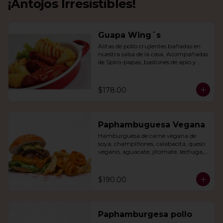
¡Antojos Irresistibles!
Guapa Wing´s
Alitas de pollo crujientes bañadas en 
nuestra salsa de la casa. Acompañadas 
de Spiro-papas, bastones de apio y 
dedos de queso relleno de jalapeño.
$178.00
Paphambuguesa Vegana
Hamburguesa de carne vegana de 
soya, champiñones, calabacita, queso 
vegano, aguacate, jitomate, lechuga, 
cebolla caramelizada, papas fritas y 
rizo.
$190.00
Paphamburgesa pollo