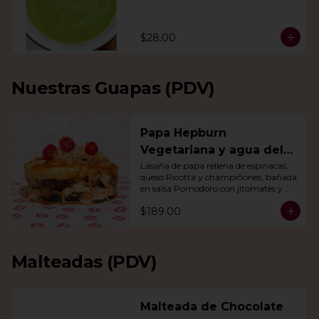
$28.00
Nuestras Guapas (PDV)
Papa Hepburn
Vegetariana y agua del
día
Lasaña de papa rellena de espinacas, 
queso Ricotta y champiñones, bañada 
en salsa Pomodoro con jitomates y 
queso gratinado. Incluye una agua del 
$189.00
día.
Malteadas (PDV)
Malteada de Chocolate