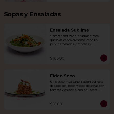
Sopas y Ensaladas
Ensalada Sublime
Camote rostizado, arúgula fresca, 
queso de cabra cremoso, cebollín, 
pepitas tostadas, pistaches y 
arándanos, todo en una vinagreta de 
miel y mostaza.
$186.00
Fideo Seco
Un clásico mexicano: Fusión perfecta 
de Sopa de Fideos y sopa de letras con 
tomate y chipotle, con aguacate, 
queso panela, queso Cotija y crema.
$65.00