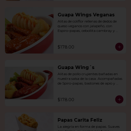
Guapa Wings Veganas
Alitas de coliflor rellenas de dedos de 
queso veganos con jalapeño, con 
Espiro-papas, cebollita cambray y 
bastones de apio y tu salsa favorita.
$178.00
Guapa Wing´s
Alitas de pollo crujientes bañadas en 
nuestra salsa de la casa. Acompañadas 
de Spiro-papas, bastones de apio y 
dedos de queso relleno de jalapeño.
$178.00
Papas Carita Feliz
La alegría en forma de papas. Suaves 