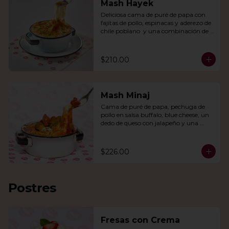
Mash Hayek
Deliciosa cama de puré de papa con 
fajitas de pollo, espinacas y aderezo de 
chile poblano  y una combinación de 
quesos gratinados.
$210.00
Mash Minaj
Cama de puré de papa, pechuga de 
pollo en salsa buffalo, blue cheese, un 
dedo de queso con jalapeño y una 
mezcla de queso parmesano, cheddar 
y gouda.
$226.00
Postres
Fresas con Crema