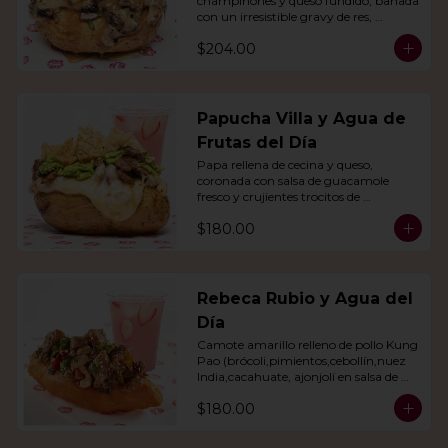
champiñones y queso fundido, bañada 
con un irresistible gravy de res, 
acompañado de agua del día.
$204.00
Papucha Villa y Agua de
Frutas del Día
Papa rellena de cecina y queso, 
coronada con salsa de guacamole 
fresco y crujientes trocitos de 
chicharrón. Acompañada de una 
$180.00
agua del día.
Rebeca Rubio y Agua del
Día
Camote amarillo relleno de pollo Kung 
Pao (brócoli,pimientos,cebollín,nuez 
India,cacahuate, ajonjolí en salsa de 
soya y miel) con agua del día.
$180.00