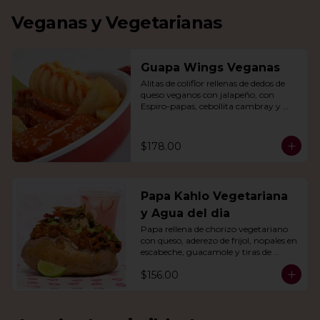
Veganas y Vegetarianas
Guapa Wings Veganas
Alitas de coliflor rellenas de dedos de 
queso veganos con jalapeño, con 
Espiro-papas, cebollita cambray y 
bastones de apio y tu salsa favorita.
$178.00
Papa Kahlo Vegetariana
y Agua del dia
Papa rellena de chorizo vegetariano 
con queso, aderezo de frijol, nopales en 
escabeche, guacamole y tiras de 
tortilla de maíz. Con agua del día.
$156.00