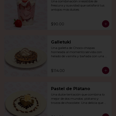
Una combinación irresistible de 
frescura y suavidad que satisfará tus 
antojos más dulces.
$90.00
Galletuki
Una galleta de Choco-chispas  
horneada al momento servida con 
helado de vainilla y bañada con una 
irresistible salsa de chocolate.
$114.00
Pastel de Plátano
Una dulce tentación que combina lo 
mejor de dos mundos: plátano y 
trozos de chocolate. Una delicia que 
derretirá tu corazón.