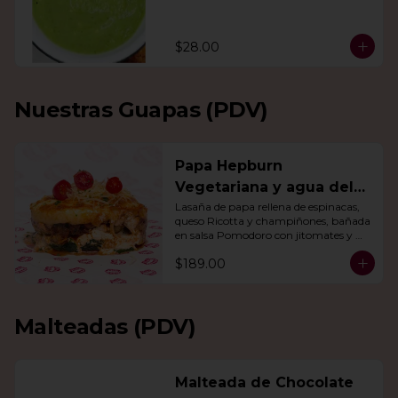
$28.00
Nuestras Guapas (PDV)
Papa Hepburn
Vegetariana y agua del
día
Lasaña de papa rellena de espinacas, 
queso Ricotta y champiñones, bañada 
en salsa Pomodoro con jitomates y 
queso gratinado. Incluye una agua del 
$189.00
día.
Malteadas (PDV)
Malteada de Chocolate