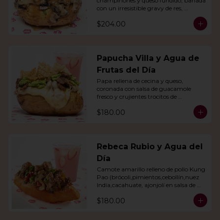
champiñones y queso fundido, bañada 
con un irresistible gravy de res, 
acompañado de agua del día.
$204.00
Papucha Villa y Agua de
Frutas del Día
Papa rellena de cecina y queso, 
coronada con salsa de guacamole 
fresco y crujientes trocitos de 
chicharrón. Acompañada de una 
$180.00
agua del día.
Rebeca Rubio y Agua del
Día
Camote amarillo relleno de pollo Kung 
Pao (brócoli,pimientos,cebollín,nuez 
India,cacahuate, ajonjolí en salsa de 
soya y miel) con agua del día.
$180.00