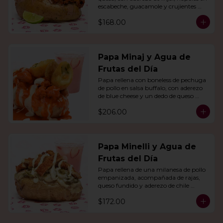
escabeche, guacamole y crujientes 
tiras de tortilla de maíz.
$168.00
Papa Minaj y Agua de
Frutas del Día
Papa rellena con boneless de pechuga 
de pollo en salsa buffalo, con aderezo 
de blue cheese y un dedo de queso 
relleno de jalapeño. Con agua del día.
$206.00
Papa Minelli y Agua de
Frutas del Día
Papa rellena de una milanesa de pollo 
empanizada, acompañada de rajas, 
queso fundido y aderezo de chile 
poblano. Acompañado de agua del 
$172.00
día.