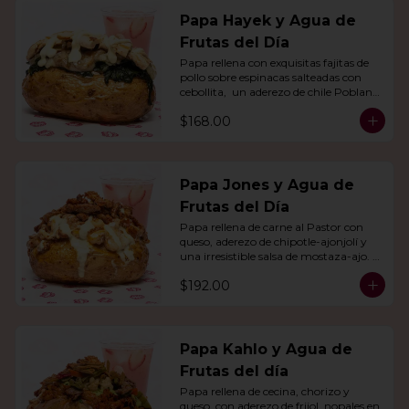
Papa Hayek y Agua de
Frutas del Día
Papa rellena con exquisitas fajitas de 
pollo sobre espinacas salteadas con 
cebollita,  un aderezo de chile Poblano. 
Acompañado de agua del día.
$168.00
Papa Jones y Agua de
Frutas del Día
Papa rellena de carne al Pastor con 
queso, aderezo de chipotle-ajonjolí y 
una irresistible salsa de mostaza-ajo. 
Acompañado de agua del día.
$192.00
Papa Kahlo y Agua de
Frutas del día
Papa rellena de cecina, chorizo y 
queso, con aderezo de frijol, nopales en 