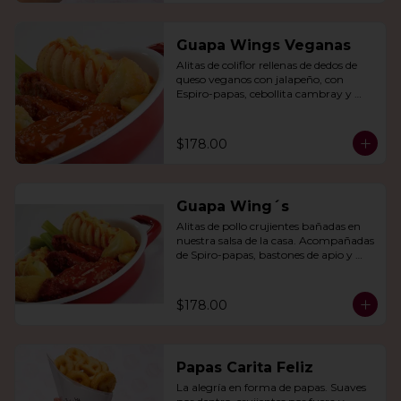
Guapa Wings Veganas
Alitas de coliflor rellenas de dedos de 
queso veganos con jalapeño, con 
Espiro-papas, cebollita cambray y 
bastones de apio y tu salsa favorita.
$178.00
Guapa Wing´s
Alitas de pollo crujientes bañadas en 
nuestra salsa de la casa. Acompañadas 
de Spiro-papas, bastones de apio y 
dedos de queso relleno de jalapeño.
$178.00
Papas Carita Feliz
La alegría en forma de papas. Suaves 