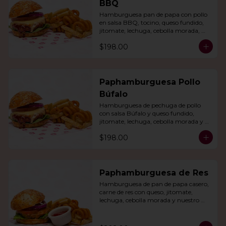
BBQ
Hamburguesa pan de papa con pollo 
en salsa BBQ, tocino, queso fundido, 
jitomate, lechuga, cebolla morada, 
nuestro aderezo, papas fritas y rizo.
$198.00
Paphamburguesa Pollo
Búfalo
Hamburguesa de pechuga de pollo 
con salsa Búfalo y queso fundido, 
jitomate, lechuga, cebolla morada y 
nuestra salsa especial. Con papas fritas 
$198.00
y rizo.
Paphamburguesa de Res
Hamburguesa de pan de papa casero, 
carne de res con queso, jitomate, 
lechuga, cebolla morada y nuestro 
aderezo. Acompañada de papas fritas 
y rizo.