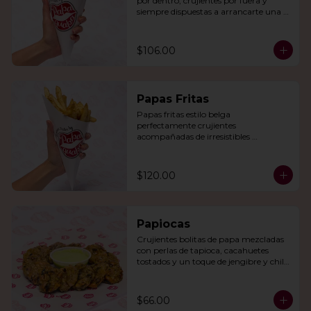
por dentro, crujientes por fuera y 
siempre dispuestas a arrancarte una 
sonrisa.
$106.00
Papas Fritas
Papas fritas estilo belga 
perfectamente crujientes 
acompañadas de irresistibles 
mayonesas de la casa o queso cheddar.
$120.00
Papiocas
Crujientes bolitas de papa mezcladas 
con perlas de tapioca, cacahuetes 
tostados y un toque de jengibre y chile 
verde. Acompañadas con guacamole.
$66.00