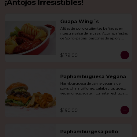
¡Antojos Irresistibles!
Guapa Wing´s
Alitas de pollo crujientes bañadas en 
nuestra salsa de la casa. Acompañadas 
de Spiro-papas, bastones de apio y 
dedos de queso relleno de jalapeño.
$178.00
Paphambuguesa Vegana
Hamburguesa de carne vegana de 
soya, champiñones, calabacita, queso 
vegano, aguacate, jitomate, lechuga, 
cebolla caramelizada, papas fritas y 
rizo.
$190.00
Paphamburgesa pollo