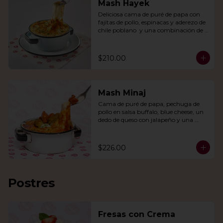
Mash Hayek
Deliciosa cama de puré de papa con 
fajitas de pollo, espinacas y aderezo de 
chile poblano  y una combinación de 
quesos gratinados.
$210.00
Mash Minaj
Cama de puré de papa, pechuga de 
pollo en salsa buffalo, blue cheese, un 
dedo de queso con jalapeño y una 
mezcla de queso parmesano, cheddar 
y gouda.
$226.00
Postres
Fresas con Crema