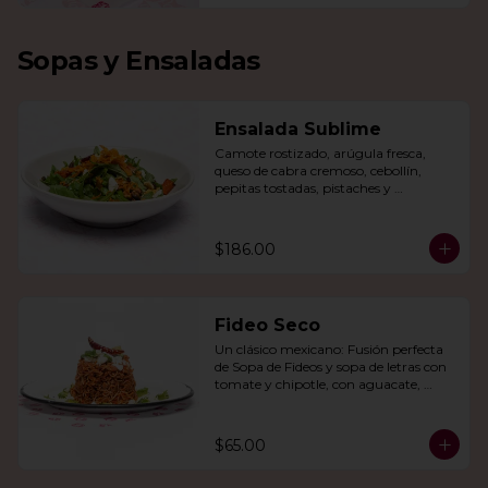
Sopas y Ensaladas
Ensalada Sublime
Camote rostizado, arúgula fresca, 
queso de cabra cremoso, cebollín, 
pepitas tostadas, pistaches y 
arándanos, todo en una vinagreta de 
miel y mostaza.
$186.00
Fideo Seco
Un clásico mexicano: Fusión perfecta 
de Sopa de Fideos y sopa de letras con 
tomate y chipotle, con aguacate, 
queso panela, queso Cotija y crema.
$65.00