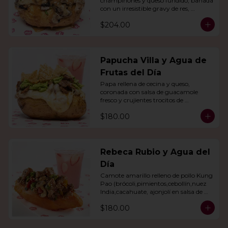
champiñones y queso fundido, bañada 
con un irresistible gravy de res, 
acompañado de agua del día.
$204.00
Papucha Villa y Agua de
Frutas del Día
Papa rellena de cecina y queso, 
coronada con salsa de guacamole 
fresco y crujientes trocitos de 
chicharrón. Acompañada de una 
$180.00
agua del día.
Rebeca Rubio y Agua del
Día
Camote amarillo relleno de pollo Kung 
Pao (brócoli,pimientos,cebollín,nuez 
India,cacahuate, ajonjolí en salsa de 
soya y miel) con agua del día.
$180.00