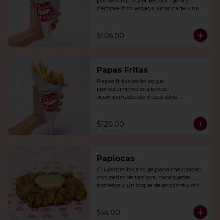
por dentro, crujientes por fuera y 
siempre dispuestas a arrancarte una 
sonrisa.
$106.00
Papas Fritas
Papas fritas estilo belga 
perfectamente crujientes 
acompañadas de irresistibles 
mayonesas de la casa o queso cheddar.
$120.00
Papiocas
Crujientes bolitas de papa mezcladas 
con perlas de tapioca, cacahuetes 
tostados y un toque de jengibre y chile 
verde. Acompañadas con guacamole.
$66.00