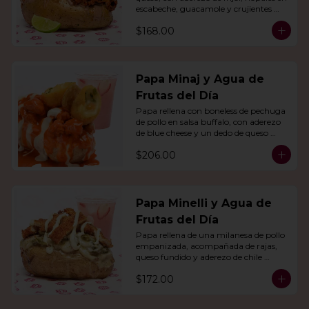
escabeche, guacamole y crujientes 
tiras de tortilla de maíz.
$168.00
Papa Minaj y Agua de
Frutas del Día
Papa rellena con boneless de pechuga 
de pollo en salsa buffalo, con aderezo 
de blue cheese y un dedo de queso 
relleno de jalapeño. Con agua del día.
$206.00
Papa Minelli y Agua de
Frutas del Día
Papa rellena de una milanesa de pollo 
empanizada, acompañada de rajas, 
queso fundido y aderezo de chile 
poblano. Acompañado de agua del 
$172.00
día.