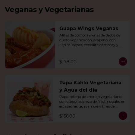
Veganas y Vegetarianas
Guapa Wings Veganas
Alitas de coliflor rellenas de dedos de 
queso veganos con jalapeño, con 
Espiro-papas, cebollita cambray y 
bastones de apio y tu salsa favorita.
$178.00
Papa Kahlo Vegetariana
y Agua del dia
Papa rellena de chorizo vegetariano 
con queso, aderezo de frijol, nopales en 
escabeche, guacamole y tiras de 
tortilla de maíz. Con agua del día.
$156.00