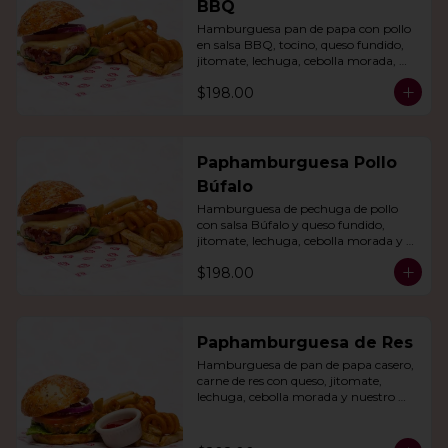
BBQ
Hamburguesa pan de papa con pollo 
en salsa BBQ, tocino, queso fundido, 
jitomate, lechuga, cebolla morada, 
nuestro aderezo, papas fritas y rizo.
$198.00
Paphamburguesa Pollo
Búfalo
Hamburguesa de pechuga de pollo 
con salsa Búfalo y queso fundido, 
jitomate, lechuga, cebolla morada y 
nuestra salsa especial. Con papas fritas 
$198.00
y rizo.
Paphamburguesa de Res
Hamburguesa de pan de papa casero, 
carne de res con queso, jitomate, 
lechuga, cebolla morada y nuestro 
aderezo. Acompañada de papas fritas 
y rizo.