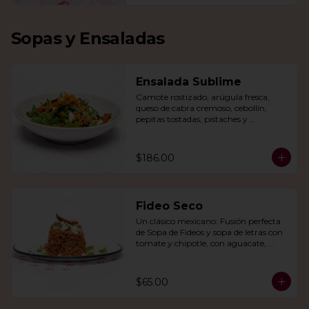
Sopas y Ensaladas
Ensalada Sublime
Camote rostizado, arúgula fresca, 
queso de cabra cremoso, cebollín, 
pepitas tostadas, pistaches y 
arándanos, todo en una vinagreta de 
miel y mostaza.
$186.00
Fideo Seco
Un clásico mexicano: Fusión perfecta 
de Sopa de Fideos y sopa de letras con 
tomate y chipotle, con aguacate, 
queso panela, queso Cotija y crema.
$65.00