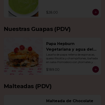
$28.00
Nuestras Guapas (PDV)
Papa Hepburn
Vegetariana y agua del
día
Lasaña de papa rellena de espinacas, 
queso Ricotta y champiñones, bañada 
en salsa Pomodoro con jitomates y 
queso gratinado. Incluye una agua del 
$189.00
día.
Malteadas (PDV)
Malteada de Chocolate