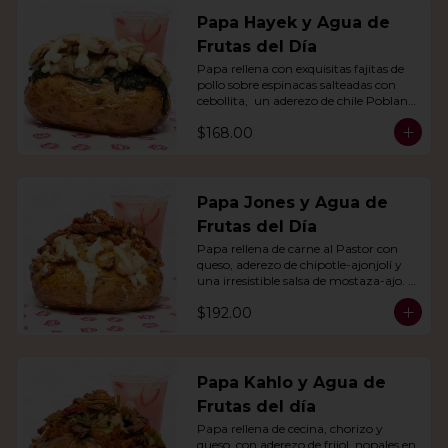
Papa Hayek y Agua de
Frutas del Día
Papa rellena con exquisitas fajitas de 
pollo sobre espinacas salteadas con 
cebollita,  un aderezo de chile Poblano. 
Acompañado de agua del día.
$168.00
Papa Jones y Agua de
Frutas del Día
Papa rellena de carne al Pastor con 
queso, aderezo de chipotle-ajonjolí y 
una irresistible salsa de mostaza-ajo. 
Acompañado de agua del día.
$192.00
Papa Kahlo y Agua de
Frutas del día
Papa rellena de cecina, chorizo y 
queso, con aderezo de frijol, nopales en 