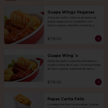
Guapa Wings Veganas
Alitas de coliflor rellenas de dedos de 
queso veganos con jalapeño, con 
Espiro-papas, cebollita cambray y 
bastones de apio y tu salsa favorita.
$178.00
Guapa Wing´s
Alitas de pollo crujientes bañadas en 
nuestra salsa de la casa. Acompañadas 
de Spiro-papas, bastones de apio y 
dedos de queso relleno de jalapeño.
$178.00
Papas Carita Feliz
La alegría en forma de papas. Suaves 