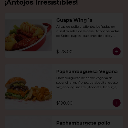
¡Antojos Irresistibles!
Guapa Wing´s
Alitas de pollo crujientes bañadas en 
nuestra salsa de la casa. Acompañadas 
de Spiro-papas, bastones de apio y 
dedos de queso relleno de jalapeño.
$178.00
Paphambuguesa Vegana
Hamburguesa de carne vegana de 
soya, champiñones, calabacita, queso 
vegano, aguacate, jitomate, lechuga, 
cebolla caramelizada, papas fritas y 
rizo.
$190.00
Paphamburgesa pollo