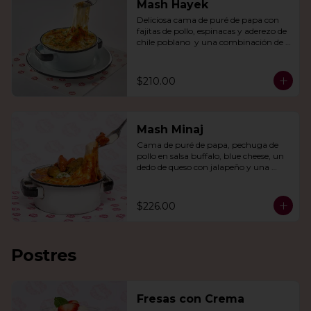
Mash Hayek
Deliciosa cama de puré de papa con 
fajitas de pollo, espinacas y aderezo de 
chile poblano  y una combinación de 
quesos gratinados.
$210.00
Mash Minaj
Cama de puré de papa, pechuga de 
pollo en salsa buffalo, blue cheese, un 
dedo de queso con jalapeño y una 
mezcla de queso parmesano, cheddar 
y gouda.
$226.00
Postres
Fresas con Crema