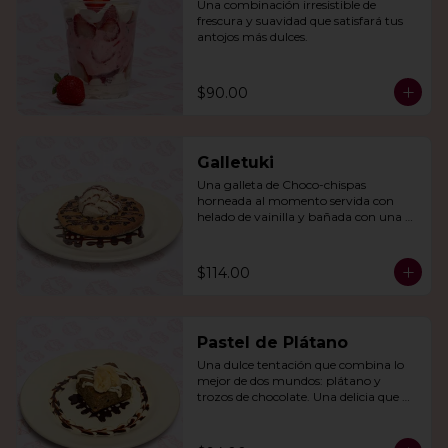
Una combinación irresistible de 
frescura y suavidad que satisfará tus 
antojos más dulces.
$90.00
Galletuki
Una galleta de Choco-chispas  
horneada al momento servida con 
helado de vainilla y bañada con una 
irresistible salsa de chocolate.
$114.00
Pastel de Plátano
Una dulce tentación que combina lo 
mejor de dos mundos: plátano y 
trozos de chocolate. Una delicia que 
derretirá tu corazón.