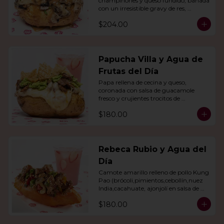
champiñones y queso fundido, bañada 
con un irresistible gravy de res, 
acompañado de agua del día.
$204.00
Papucha Villa y Agua de
Frutas del Día
Papa rellena de cecina y queso, 
coronada con salsa de guacamole 
fresco y crujientes trocitos de 
chicharrón. Acompañada de una 
$180.00
agua del día.
Rebeca Rubio y Agua del
Día
Camote amarillo relleno de pollo Kung 
Pao (brócoli,pimientos,cebollín,nuez 
India,cacahuate, ajonjolí en salsa de 
soya y miel) con agua del día.
$180.00