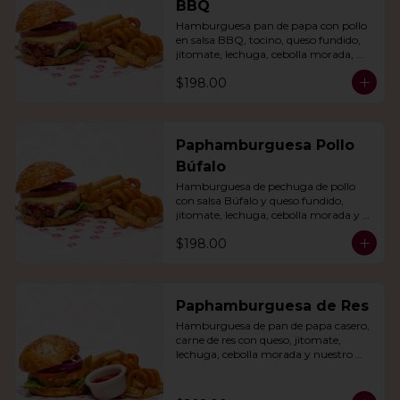
BBQ
Hamburguesa pan de papa con pollo 
en salsa BBQ, tocino, queso fundido, 
jitomate, lechuga, cebolla morada, 
nuestro aderezo, papas fritas y rizo.
$198.00
Paphamburguesa Pollo
Búfalo
Hamburguesa de pechuga de pollo 
con salsa Búfalo y queso fundido, 
jitomate, lechuga, cebolla morada y 
nuestra salsa especial. Con papas fritas 
$198.00
y rizo.
Paphamburguesa de Res
Hamburguesa de pan de papa casero, 
carne de res con queso, jitomate, 
lechuga, cebolla morada y nuestro 
aderezo. Acompañada de papas fritas 
y rizo.