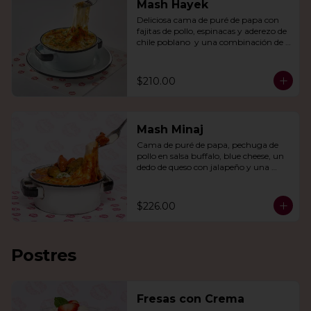
Mash Hayek
Deliciosa cama de puré de papa con 
fajitas de pollo, espinacas y aderezo de 
chile poblano  y una combinación de 
quesos gratinados.
$210.00
Mash Minaj
Cama de puré de papa, pechuga de 
pollo en salsa buffalo, blue cheese, un 
dedo de queso con jalapeño y una 
mezcla de queso parmesano, cheddar 
y gouda.
$226.00
Postres
Fresas con Crema