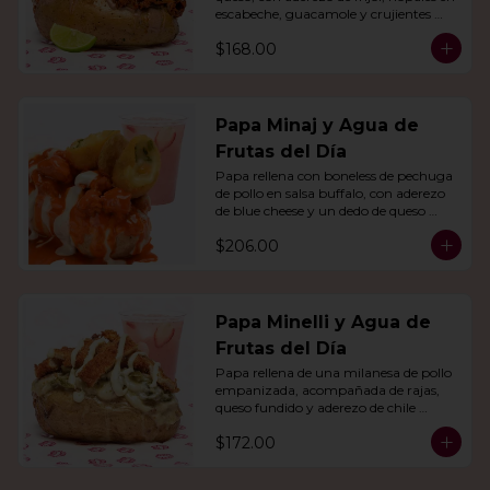
escabeche, guacamole y crujientes 
tiras de tortilla de maíz.
$168.00
Papa Minaj y Agua de
Frutas del Día
Papa rellena con boneless de pechuga 
de pollo en salsa buffalo, con aderezo 
de blue cheese y un dedo de queso 
relleno de jalapeño. Con agua del día.
$206.00
Papa Minelli y Agua de
Frutas del Día
Papa rellena de una milanesa de pollo 
empanizada, acompañada de rajas, 
queso fundido y aderezo de chile 
poblano. Acompañado de agua del 
$172.00
día.