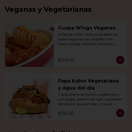
Veganas y Vegetarianas
Guapa Wings Veganas
Alitas de coliflor rellenas de dedos de 
queso veganos con jalapeño, con 
Espiro-papas, cebollita cambray y 
bastones de apio y tu salsa favorita.
$178.00
Papa Kahlo Vegetariana
y Agua del dia
Papa rellena de chorizo vegetariano 
con queso, aderezo de frijol, nopales en 
escabeche, guacamole y tiras de 
tortilla de maíz. Con agua del día.
$156.00