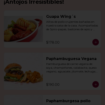
¡Antojos Irresistibles!
Guapa Wing´s
Alitas de pollo crujientes bañadas en 
nuestra salsa de la casa. Acompañadas 
de Spiro-papas, bastones de apio y 
dedos de queso relleno de jalapeño.
$178.00
Paphambuguesa Vegana
Hamburguesa de carne vegana de 
soya, champiñones, calabacita, queso 
vegano, aguacate, jitomate, lechuga, 
cebolla caramelizada, papas fritas y 
rizo.
$190.00
Paphamburgesa pollo