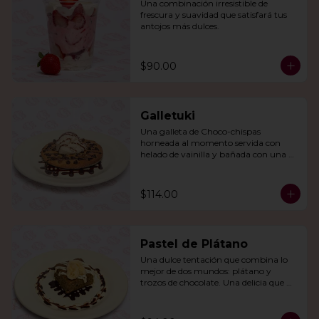
Una combinación irresistible de 
frescura y suavidad que satisfará tus 
antojos más dulces.
$90.00
Galletuki
Una galleta de Choco-chispas  
horneada al momento servida con 
helado de vainilla y bañada con una 
irresistible salsa de chocolate.
$114.00
Pastel de Plátano
Una dulce tentación que combina lo 
mejor de dos mundos: plátano y 
trozos de chocolate. Una delicia que 
derretirá tu corazón.