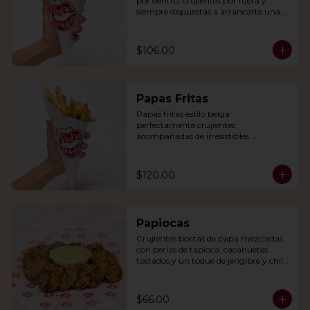
por dentro, crujientes por fuera y 
siempre dispuestas a arrancarte una 
sonrisa.
$106.00
Papas Fritas
Papas fritas estilo belga 
perfectamente crujientes 
acompañadas de irresistibles 
mayonesas de la casa o queso cheddar.
$120.00
Papiocas
Crujientes bolitas de papa mezcladas 
con perlas de tapioca, cacahuetes 
tostados y un toque de jengibre y chile 
verde. Acompañadas con guacamole.
$66.00