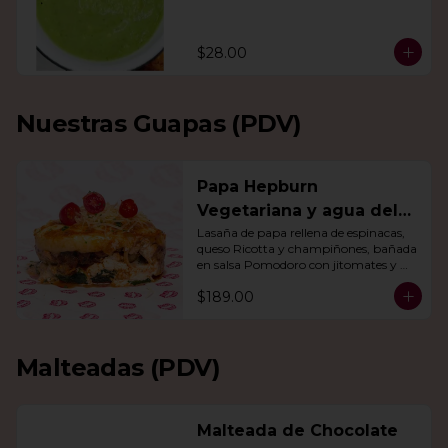
$28.00
Nuestras Guapas (PDV)
Papa Hepburn
Vegetariana y agua del
día
Lasaña de papa rellena de espinacas, 
queso Ricotta y champiñones, bañada 
en salsa Pomodoro con jitomates y 
queso gratinado. Incluye una agua del 
$189.00
día.
Malteadas (PDV)
Malteada de Chocolate