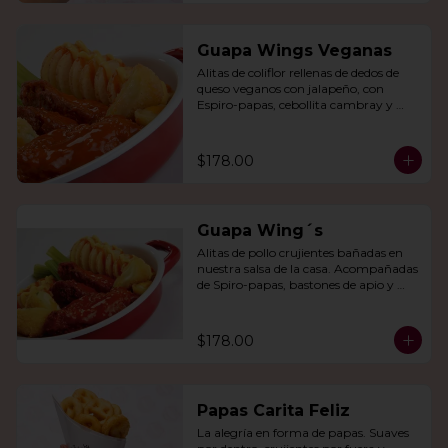
Guapa Wings Veganas
Alitas de coliflor rellenas de dedos de 
queso veganos con jalapeño, con 
Espiro-papas, cebollita cambray y 
bastones de apio y tu salsa favorita.
$178.00
Guapa Wing´s
Alitas de pollo crujientes bañadas en 
nuestra salsa de la casa. Acompañadas 
de Spiro-papas, bastones de apio y 
dedos de queso relleno de jalapeño.
$178.00
Papas Carita Feliz
La alegría en forma de papas. Suaves 