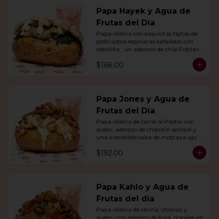
Papa Hayek y Agua de
Frutas del Día
Papa rellena con exquisitas fajitas de 
pollo sobre espinacas salteadas con 
cebollita,  un aderezo de chile Poblano. 
Acompañado de agua del día.
$168.00
Papa Jones y Agua de
Frutas del Día
Papa rellena de carne al Pastor con 
queso, aderezo de chipotle-ajonjolí y 
una irresistible salsa de mostaza-ajo. 
Acompañado de agua del día.
$192.00
Papa Kahlo y Agua de
Frutas del día
Papa rellena de cecina, chorizo y 
queso, con aderezo de frijol, nopales en 