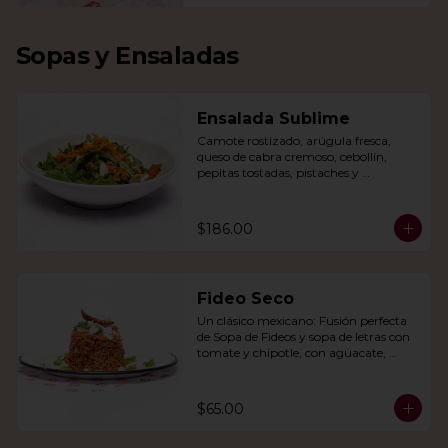
Sopas y Ensaladas
Ensalada Sublime
Camote rostizado, arúgula fresca, 
queso de cabra cremoso, cebollín, 
pepitas tostadas, pistaches y 
arándanos, todo en una vinagreta de 
miel y mostaza.
$186.00
Fideo Seco
Un clásico mexicano: Fusión perfecta 
de Sopa de Fideos y sopa de letras con 
tomate y chipotle, con aguacate, 
queso panela, queso Cotija y crema.
$65.00