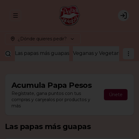
Abrir menu de navegación
Login
¿Dónde quieres pedir?
Las papas más guapas
Veganas y Vegetarianas
¡A
Acumula
Papa Pesos
Regístrate, gana puntos con tus
Únete
compras y canjealos por productos y
más
Las papas más guapas