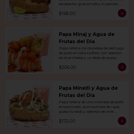
escabeche, guacamole y crujientes 
tiras de tortilla de maíz.
$168.00
Papa Minaj y Agua de
Frutas del Día
Papa rellena con boneless de pechuga 
de pollo en salsa buffalo, con aderezo 
de blue cheese y un dedo de queso 
relleno de jalapeño. Con agua del día.
$206.00
Papa Minelli y Agua de
Frutas del Día
Papa rellena de una milanesa de pollo 
empanizada, acompañada de rajas, 
queso fundido y aderezo de chile 
poblano. Acompañado de agua del 
$172.00
día.