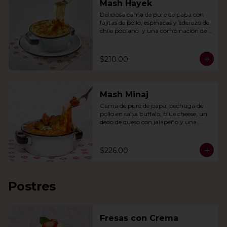
Mash Hayek
Deliciosa cama de puré de papa con 
fajitas de pollo, espinacas y aderezo de 
chile poblano  y una combinación de 
quesos gratinados.
$210.00
Mash Minaj
Cama de puré de papa, pechuga de 
pollo en salsa buffalo, blue cheese, un 
dedo de queso con jalapeño y una 
mezcla de queso parmesano, cheddar 
y gouda.
$226.00
Postres
Fresas con Crema