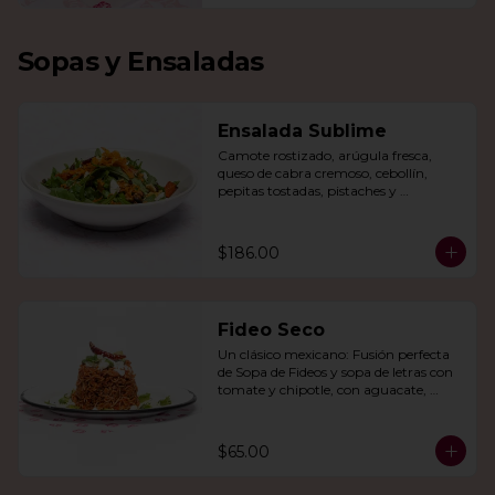
Sopas y Ensaladas
Ensalada Sublime
Camote rostizado, arúgula fresca, 
queso de cabra cremoso, cebollín, 
pepitas tostadas, pistaches y 
arándanos, todo en una vinagreta de 
miel y mostaza.
$186.00
Fideo Seco
Un clásico mexicano: Fusión perfecta 
de Sopa de Fideos y sopa de letras con 
tomate y chipotle, con aguacate, 
queso panela, queso Cotija y crema.
$65.00