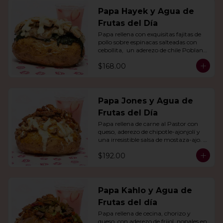
Papa Hayek y Agua de
Frutas del Día
Papa rellena con exquisitas fajitas de 
pollo sobre espinacas salteadas con 
cebollita,  un aderezo de chile Poblano. 
Acompañado de agua del día.
$168.00
Papa Jones y Agua de
Frutas del Día
Papa rellena de carne al Pastor con 
queso, aderezo de chipotle-ajonjolí y 
una irresistible salsa de mostaza-ajo. 
Acompañado de agua del día.
$192.00
Papa Kahlo y Agua de
Frutas del día
Papa rellena de cecina, chorizo y 
queso, con aderezo de frijol, nopales en 