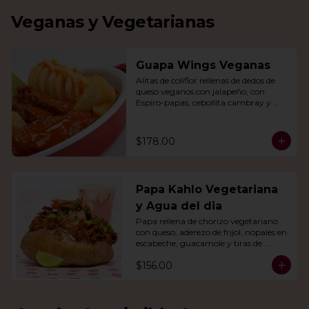
Veganas y Vegetarianas
Guapa Wings Veganas
Alitas de coliflor rellenas de dedos de 
queso veganos con jalapeño, con 
Espiro-papas, cebollita cambray y 
bastones de apio y tu salsa favorita.
$178.00
Papa Kahlo Vegetariana
y Agua del dia
Papa rellena de chorizo vegetariano 
con queso, aderezo de frijol, nopales en 
escabeche, guacamole y tiras de 
tortilla de maíz. Con agua del día.
$156.00