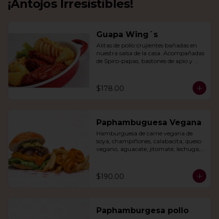
¡Antojos Irresistibles!
Guapa Wing´s
Alitas de pollo crujientes bañadas en 
nuestra salsa de la casa. Acompañadas 
de Spiro-papas, bastones de apio y 
dedos de queso relleno de jalapeño.
$178.00
Paphambuguesa Vegana
Hamburguesa de carne vegana de 
soya, champiñones, calabacita, queso 
vegano, aguacate, jitomate, lechuga, 
cebolla caramelizada, papas fritas y 
rizo.
$190.00
Paphamburgesa pollo