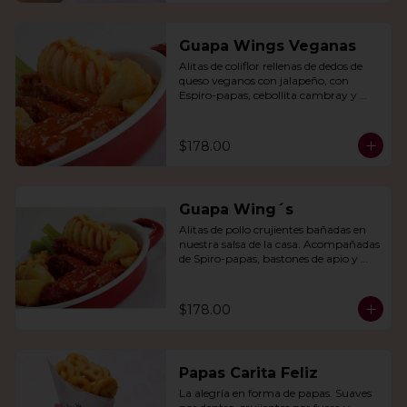
Guapa Wings Veganas
Alitas de coliflor rellenas de dedos de 
queso veganos con jalapeño, con 
Espiro-papas, cebollita cambray y 
bastones de apio y tu salsa favorita.
$178.00
Guapa Wing´s
Alitas de pollo crujientes bañadas en 
nuestra salsa de la casa. Acompañadas 
de Spiro-papas, bastones de apio y 
dedos de queso relleno de jalapeño.
$178.00
Papas Carita Feliz
La alegría en forma de papas. Suaves 