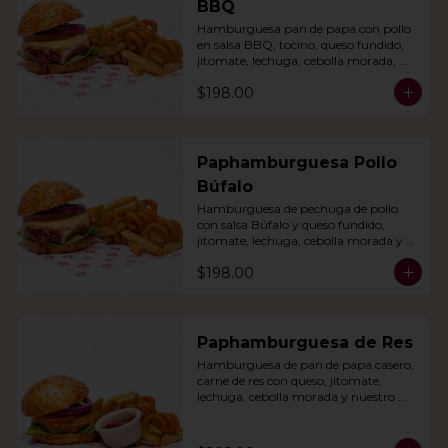
BBQ
Hamburguesa pan de papa con pollo 
en salsa BBQ, tocino, queso fundido, 
jitomate, lechuga, cebolla morada, 
nuestro aderezo, papas fritas y rizo.
$198.00
Paphamburguesa Pollo
Búfalo
Hamburguesa de pechuga de pollo 
con salsa Búfalo y queso fundido, 
jitomate, lechuga, cebolla morada y 
nuestra salsa especial. Con papas fritas 
$198.00
y rizo.
Paphamburguesa de Res
Hamburguesa de pan de papa casero, 
carne de res con queso, jitomate, 
lechuga, cebolla morada y nuestro 
aderezo. Acompañada de papas fritas 
y rizo.