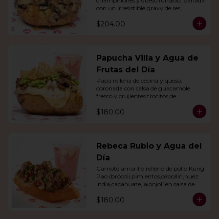
champiñones y queso fundido, bañada 
con un irresistible gravy de res, 
acompañado de agua del día.
$204.00
Papucha Villa y Agua de
Frutas del Día
Papa rellena de cecina y queso, 
coronada con salsa de guacamole 
fresco y crujientes trocitos de 
chicharrón. Acompañada de una 
$180.00
agua del día.
Rebeca Rubio y Agua del
Día
Camote amarillo relleno de pollo Kung 
Pao (brócoli,pimientos,cebollín,nuez 
India,cacahuate, ajonjolí en salsa de 
soya y miel) con agua del día.
$180.00