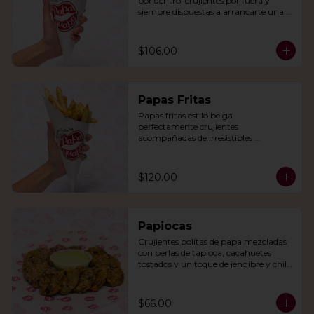
por dentro, crujientes por fuera y 
siempre dispuestas a arrancarte una 
sonrisa.
$106.00
Papas Fritas
Papas fritas estilo belga 
perfectamente crujientes 
acompañadas de irresistibles 
mayonesas de la casa o queso cheddar.
$120.00
Papiocas
Crujientes bolitas de papa mezcladas 
con perlas de tapioca, cacahuetes 
tostados y un toque de jengibre y chile 
verde. Acompañadas con guacamole.
$66.00