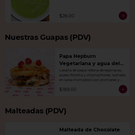
$28.00
Nuestras Guapas (PDV)
Papa Hepburn
Vegetariana y agua del
día
Lasaña de papa rellena de espinacas, 
queso Ricotta y champiñones, bañada 
en salsa Pomodoro con jitomates y 
queso gratinado. Incluye una agua del 
$189.00
día.
Malteadas (PDV)
Malteada de Chocolate