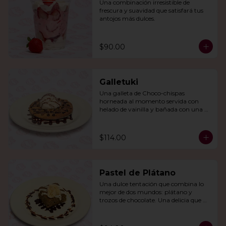
Una combinación irresistible de 
frescura y suavidad que satisfará tus 
antojos más dulces.
$90.00
Galletuki
Una galleta de Choco-chispas  
horneada al momento servida con 
helado de vainilla y bañada con una 
irresistible salsa de chocolate.
$114.00
Pastel de Plátano
Una dulce tentación que combina lo 
mejor de dos mundos: plátano y 
trozos de chocolate. Una delicia que 
derretirá tu corazón.