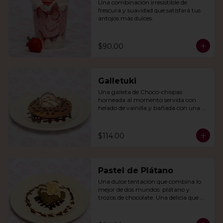
Una combinación irresistible de 
frescura y suavidad que satisfará tus 
antojos más dulces.
$90.00
Galletuki
Una galleta de Choco-chispas  
horneada al momento servida con 
helado de vainilla y bañada con una 
irresistible salsa de chocolate.
$114.00
Pastel de Plátano
Una dulce tentación que combina lo 
mejor de dos mundos: plátano y 
trozos de chocolate. Una delicia que 
derretirá tu corazón.