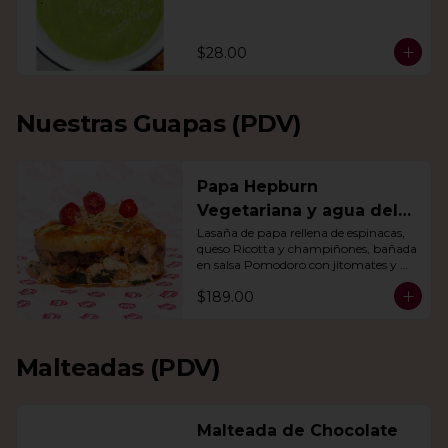
$28.00
Nuestras Guapas (PDV)
Papa Hepburn
Vegetariana y agua del
día
Lasaña de papa rellena de espinacas, 
queso Ricotta y champiñones, bañada 
en salsa Pomodoro con jitomates y 
queso gratinado. Incluye una agua del 
$189.00
día.
Malteadas (PDV)
Malteada de Chocolate