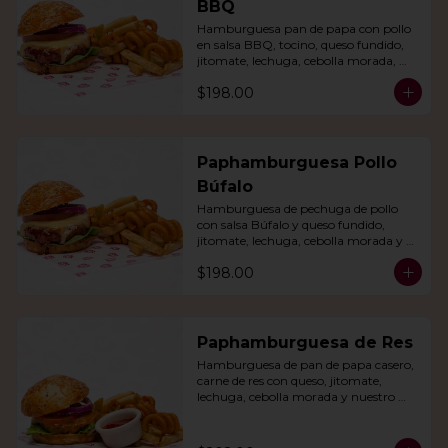
BBQ
Hamburguesa pan de papa con pollo 
en salsa BBQ, tocino, queso fundido, 
jitomate, lechuga, cebolla morada, 
nuestro aderezo, papas fritas y rizo.
$198.00
Paphamburguesa Pollo
Búfalo
Hamburguesa de pechuga de pollo 
con salsa Búfalo y queso fundido, 
jitomate, lechuga, cebolla morada y 
nuestra salsa especial. Con papas fritas 
$198.00
y rizo.
Paphamburguesa de Res
Hamburguesa de pan de papa casero, 
carne de res con queso, jitomate, 
lechuga, cebolla morada y nuestro 
aderezo. Acompañada de papas fritas 
y rizo.