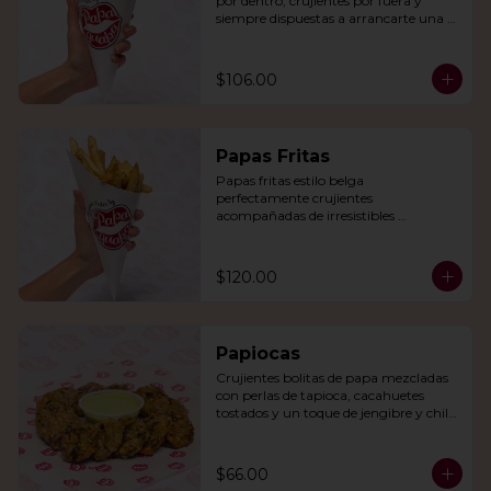
por dentro, crujientes por fuera y 
siempre dispuestas a arrancarte una 
sonrisa.
$106.00
Papas Fritas
Papas fritas estilo belga 
perfectamente crujientes 
acompañadas de irresistibles 
mayonesas de la casa o queso cheddar.
$120.00
Papiocas
Crujientes bolitas de papa mezcladas 
con perlas de tapioca, cacahuetes 
tostados y un toque de jengibre y chile 
verde. Acompañadas con guacamole.
$66.00