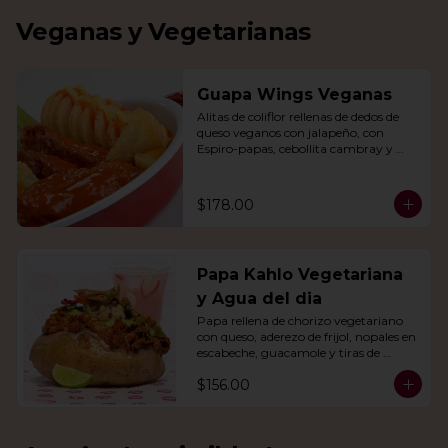
Veganas y Vegetarianas
Guapa Wings Veganas
Alitas de coliflor rellenas de dedos de 
queso veganos con jalapeño, con 
Espiro-papas, cebollita cambray y 
bastones de apio y tu salsa favorita.
$178.00
Papa Kahlo Vegetariana
y Agua del dia
Papa rellena de chorizo vegetariano 
con queso, aderezo de frijol, nopales en 
escabeche, guacamole y tiras de 
tortilla de maíz. Con agua del día.
$156.00