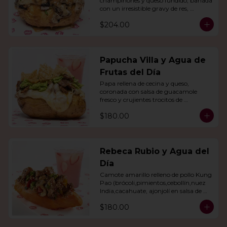
champiñones y queso fundido, bañada 
con un irresistible gravy de res, 
acompañado de agua del día.
$204.00
Papucha Villa y Agua de
Frutas del Día
Papa rellena de cecina y queso, 
coronada con salsa de guacamole 
fresco y crujientes trocitos de 
chicharrón. Acompañada de una 
$180.00
agua del día.
Rebeca Rubio y Agua del
Día
Camote amarillo relleno de pollo Kung 
Pao (brócoli,pimientos,cebollín,nuez 
India,cacahuate, ajonjolí en salsa de 
soya y miel) con agua del día.
$180.00