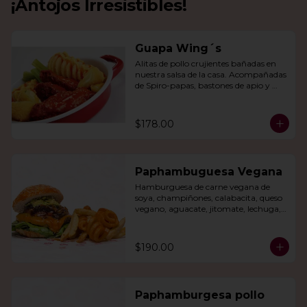
¡Antojos Irresistibles!
Guapa Wing´s
Alitas de pollo crujientes bañadas en 
nuestra salsa de la casa. Acompañadas 
de Spiro-papas, bastones de apio y 
dedos de queso relleno de jalapeño.
$178.00
Paphambuguesa Vegana
Hamburguesa de carne vegana de 
soya, champiñones, calabacita, queso 
vegano, aguacate, jitomate, lechuga, 
cebolla caramelizada, papas fritas y 
rizo.
$190.00
Paphamburgesa pollo