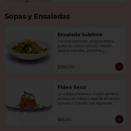
Sopas y Ensaladas
Ensalada Sublime
Camote rostizado, arúgula fresca, 
queso de cabra cremoso, cebollín, 
pepitas tostadas, pistaches y 
arándanos, todo en una vinagreta de 
miel y mostaza.
$186.00
Fideo Seco
Un clásico mexicano: Fusión perfecta 
de Sopa de Fideos y sopa de letras con 
tomate y chipotle, con aguacate, 
queso panela, queso Cotija y crema.
$65.00