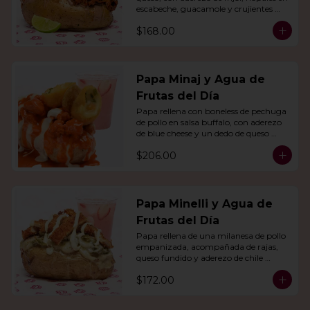
escabeche, guacamole y crujientes 
tiras de tortilla de maíz.
$168.00
Papa Minaj y Agua de
Frutas del Día
Papa rellena con boneless de pechuga 
de pollo en salsa buffalo, con aderezo 
de blue cheese y un dedo de queso 
relleno de jalapeño. Con agua del día.
$206.00
Papa Minelli y Agua de
Frutas del Día
Papa rellena de una milanesa de pollo 
empanizada, acompañada de rajas, 
queso fundido y aderezo de chile 
poblano. Acompañado de agua del 
$172.00
día.