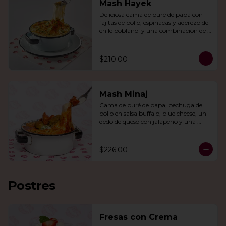
Mash Hayek
Deliciosa cama de puré de papa con 
fajitas de pollo, espinacas y aderezo de 
chile poblano  y una combinación de 
quesos gratinados.
$210.00
Mash Minaj
Cama de puré de papa, pechuga de 
pollo en salsa buffalo, blue cheese, un 
dedo de queso con jalapeño y una 
mezcla de queso parmesano, cheddar 
y gouda.
$226.00
Postres
Fresas con Crema