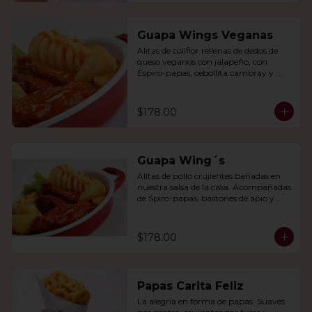
Guapa Wings Veganas
Alitas de coliflor rellenas de dedos de 
queso veganos con jalapeño, con 
Espiro-papas, cebollita cambray y 
bastones de apio y tu salsa favorita.
$178.00
Guapa Wing´s
Alitas de pollo crujientes bañadas en 
nuestra salsa de la casa. Acompañadas 
de Spiro-papas, bastones de apio y 
dedos de queso relleno de jalapeño.
$178.00
Papas Carita Feliz
La alegría en forma de papas. Suaves 