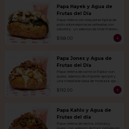
Papa Hayek y Agua de
Frutas del Día
Papa rellena con exquisitas fajitas de 
pollo sobre espinacas salteadas con 
cebollita,  un aderezo de chile Poblano. 
Acompañado de agua del día.
$168.00
Papa Jones y Agua de
Frutas del Día
Papa rellena de carne al Pastor con 
queso, aderezo de chipotle-ajonjolí y 
una irresistible salsa de mostaza-ajo. 
Acompañado de agua del día.
$192.00
Papa Kahlo y Agua de
Frutas del día
Papa rellena de cecina, chorizo y 
queso, con aderezo de frijol, nopales en 