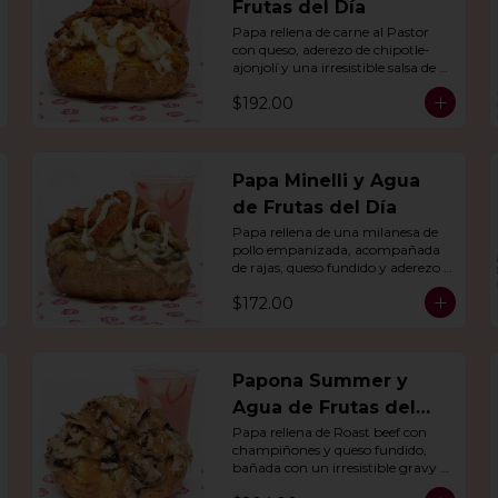
Frutas del Día
Papa rellena de carne al Pastor 
con queso, aderezo de chipotle-
ajonjolí y una irresistible salsa de 
mostaza-ajo. Acompañado de 
$192.00
agua del día.
Papa Minelli y Agua
de Frutas del Día
Papa rellena de una milanesa de 
pollo empanizada, acompañada 
de rajas, queso fundido y aderezo 
de chile poblano. Acompañado de 
$172.00
agua del día.
Papona Summer y
Agua de Frutas del
Día
Papa rellena de Roast beef con 
champiñones y queso fundido, 
bañada con un irresistible gravy 
de res, acompañado de agua del 