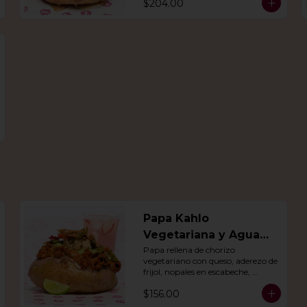
$204.00
día.
Papa Kahlo
Vegetariana y Agua
del dia
Papa rellena de chorizo 
vegetariano con queso, aderezo de 
frijol, nopales en escabeche, 
guacamole y tiras de tortilla de 
$156.00
maíz. Con agua del día.