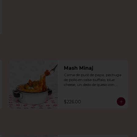
Mash Minaj
Cama de puré de papa, pechuga 
de pollo en salsa buffalo, blue 
cheese, un dedo de queso con 
jalapeño y una mezcla de queso 
parmesano, cheddar y gouda.
$226.00