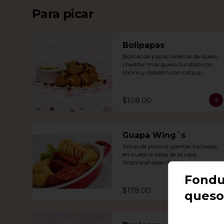
Para picar
Bolipapas
Bolitas de papas rellenas de queso 
cheddar más queso fundido con 
tocino y cebollín con catsup 
artesanal.
$108.00
Guapa Wing´s
Alitas de pollo crujientes bañadas 
en nuestra salsa de la casa. 
Acompañadas de Spiro-papas, 
bastones de apio y dedos de queso 
Fondu
relleno de jalapeño.
$178.00
queso