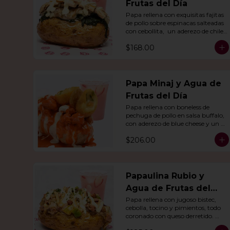
Frutas del Día
Papa rellena con exquisitas fajitas 
de pollo sobre espinacas salteadas 
con cebollita,  un aderezo de chile 
Poblano. Acompañado de agua 
$168.00
del día.
Papa Minaj y Agua de
Frutas del Día
Papa rellena con boneless de 
pechuga de pollo en salsa buffalo, 
con aderezo de blue cheese y un 
dedo de queso relleno de jalapeño. 
$206.00
Con agua del día.
Papaulina Rubio y
Agua de Frutas del
Día
Papa rellena con jugoso bistec, 
cebolla, tocino y pimientos, todo 
coronado con queso derretido. 
Acompañado de agua del día.