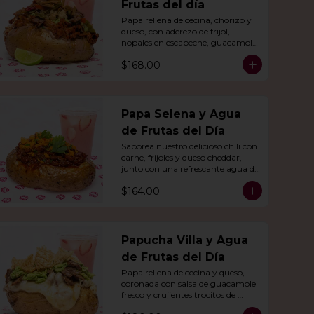
Frutas del día
Papa rellena de cecina, chorizo y 
queso, con aderezo de frijol, 
nopales en escabeche, guacamole 
y crujientes tiras de tortilla de 
$168.00
maíz.
Papa Selena y Agua
de Frutas del Día
Saborea nuestro delicioso chili con 
carne, frijoles y queso cheddar, 
junto con una refrescante agua de 
frutas del día.
$164.00
Papucha Villa y Agua
de Frutas del Día
Papa rellena de cecina y queso, 
coronada con salsa de guacamole 
fresco y crujientes trocitos de 
chicharrón. Acompañada de una 