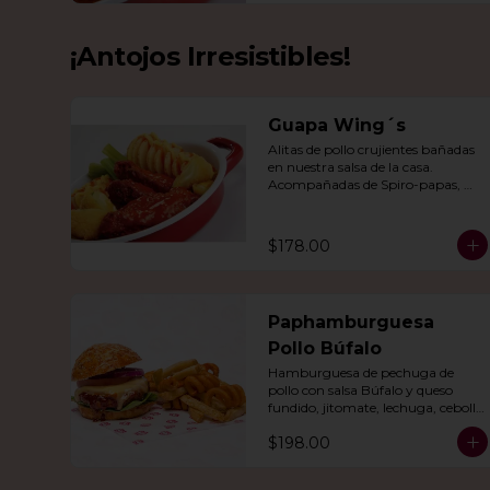
¡Antojos Irresistibles!
Guapa Wing´s
Alitas de pollo crujientes bañadas 
en nuestra salsa de la casa. 
Acompañadas de Spiro-papas, 
bastones de apio y dedos de queso 
relleno de jalapeño.
$178.00
Paphamburguesa
Pollo Búfalo
Hamburguesa de pechuga de 
pollo con salsa Búfalo y queso 
fundido, jitomate, lechuga, cebolla 
morada y nuestra salsa especial. 
$198.00
Con papas fritas y rizo.