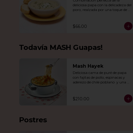
Combinación perfecta de la 
deliciosa papa con la delicadeza del 
poro, realzada por una toque de 
crema, queso de cabra y cebollín.
$66.00
Todavía MASH Guapas!
Mash Hayek
Deliciosa cama de puré de papa 
con fajitas de pollo, espinacas y 
aderezo de chile poblano  y una 
combinación de quesos 
gratinados.
$210.00
Postres