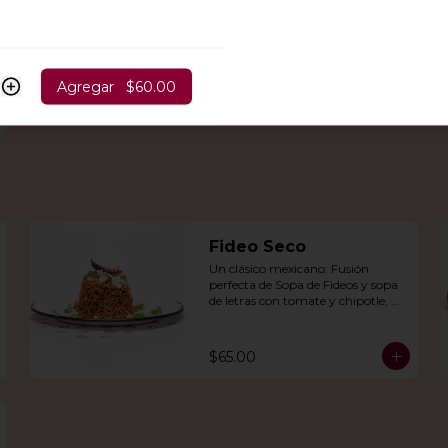
Agregar
$60.00
Fideo Seco
Un clásico mexicano: Fusión 
perfecta de Sopa de Fideos y sopa 
de letras con tomate y chipotle, 
con aguacate, queso panela, queso 
Cotija y crema.
$65.00