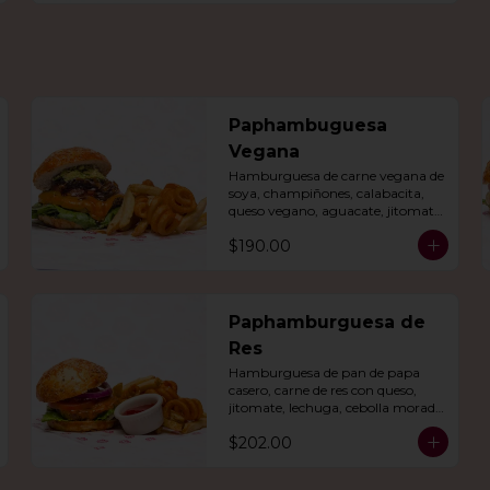
Paphambuguesa
Vegana
Hamburguesa de carne vegana de 
soya, champiñones, calabacita, 
queso vegano, aguacate, jitomate, 
lechuga, cebolla caramelizada, 
$190.00
papas fritas y rizo.
Paphamburguesa de
Res
Hamburguesa de pan de papa 
casero, carne de res con queso, 
jitomate, lechuga, cebolla morada 
y nuestro aderezo. Acompañada 
$202.00
de papas fritas y rizo.