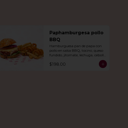
Paphamburgesa pollo
BBQ
Hamburguesa pan de papa con 
pollo en salsa BBQ, tocino, queso 
fundido, jitomate, lechuga, cebolla 
morada, nuestro aderezo, papas 
$198.00
fritas y rizo.