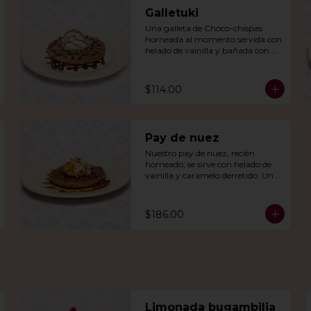
Galletuki
Una galleta de Choco-chispas  
horneada al momento servida con 
helado de vainilla y bañada con 
una irresistible salsa de chocolate.
$114.00
Pay de nuez
Nuestro pay de nuez, recién 
horneado, se sirve con helado de 
vainilla y caramelo derretido. Un 
deleite irresistible para todos.
$186.00
Limonada bugambilia