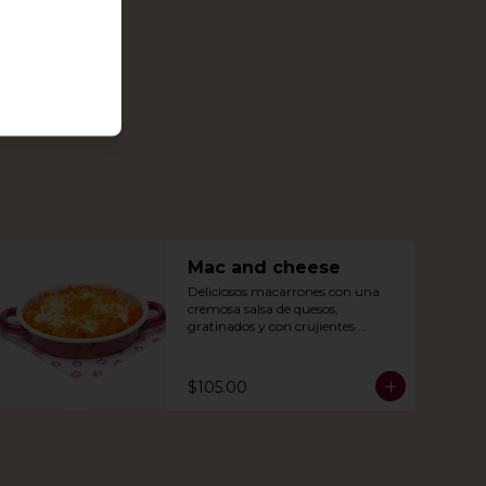
Mac and cheese
Deliciosos macarrones con una 
cremosa salsa de quesos, 
gratinados y con crujientes 
Doritos Nachos por encima.
$105.00