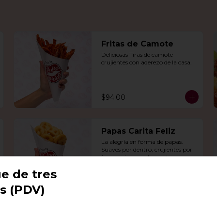
Fritas de Camote
Deliciosas Tiras de camote 
crujientes con aderezo de la casa.
$94.00
Papas Carita Feliz
La alegría en forma de papas. 
Suaves por dentro, crujientes por 
fuera y siempre dispuestas a 
arrancarte una sonrisa.
e de tres
$106.00
s (PDV)