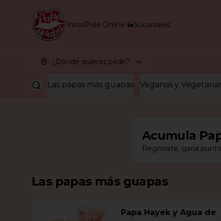
Inicio
Pide Online 🛵
Sucursales
¿Dónde quieres pedir?
Las papas más guapas
Veganas y Vegetaria
Acumula
Pap
Regístrate, gana punto
Las papas más guapas
Papa Hayek y Agua de