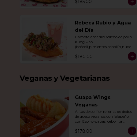
$185.00
Rebeca Rubio y Agua
del Día
Camote amarillo relleno de pollo 
Kung Pao 
(brócoli,pimientos,cebollín,nuez 
India,cacahuate, ajonjolí en salsa 
$180.00
de soya y miel) con agua del día.
Veganas y Vegetarianas
Guapa Wings
Veganas
Alitas de coliflor rellenas de dedos 
de queso veganos con jalapeño, 
con Espiro-papas, cebollita 
cambray y bastones de apio y tu 
$178.00
salsa favorita.