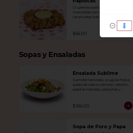
Papiocas
Crujientes bolitas de papa 
mezcladas con perlas de tapioca, 
cacahuetes tostados y un toque de 
jengibre y chile verde. 
Acompañadas con guacamole.
$66.00
Sopas y Ensaladas
Ensalada Sublime
Camote rostizado, arúgula fresca, 
queso de cabra cremoso, cebollín, 
pepitas tostadas, pistaches y 
arándanos, todo en una vinagreta 
de miel y mostaza.
$186.00
Sopa de Poro y Papa